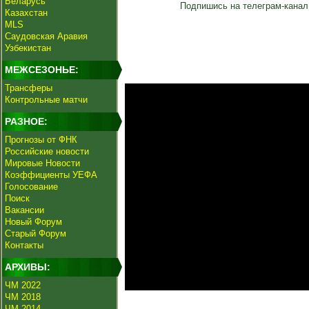
Беларусь
Подпишись на телеграм-канал
Казахстан
MLS
Саудовская Аравия
Узбекистан
МЕЖСЕЗОНЬЕ:
Трансферы
Контрольные матчи
РАЗНОЕ:
Прогнозы от ФНК
Российские новости
Мировые Новости
Коэффициенты УЕФА
Голосование
Поиск
Вакансии
Новый Форум
Старый Форум
Контакты
АРХИВЫ:
ЧМ 2022
ЧМ 2018
ЧМ 2014