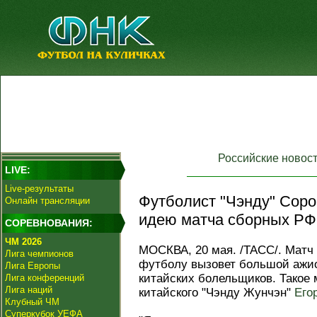
Российские новос
LIVE:
Live-результаты
Футболист "Чэнду" Соро
Онлайн трансляции
идею матча сборных РФ 
СОРЕВНОВАНИЯ:
ЧМ 2026
МОСКВА, 20 мая. /ТАСС/. Матч
Лига чемпионов
футболу вызовет большой ажио
Лига Европы
китайских болельщиков. Такое
Лига конференций
Лига наций
китайского "Чэнду Жунчэн"
Его
Клубный ЧМ
Суперкубок УЕФА