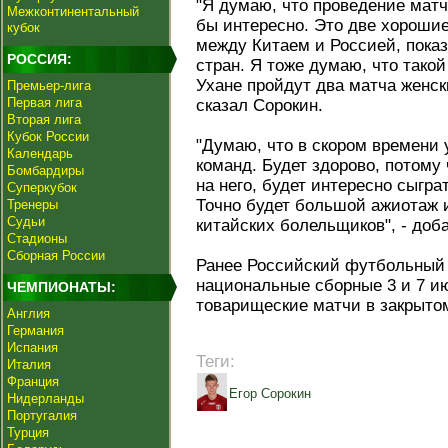
"Я думаю, что проведение мат
Межконтинентальный
бы интересно. Это две хорошие
кубок
между Китаем и Россией, показ
РОССИЯ:
стран. Я тоже думаю, что такой
Ухане пройдут два матча женск
Премьер-лига
Первая лига
сказал Сорокин.
Вторая лига
Кубок России
"Думаю, что в скором времени
Календарь
команд. Будет здорово, потому
Бомбардиры
на него, будет интересно сыграт
Суперкубок
Точно будет большой ажиотаж 
Тренеры
Судьи
китайских болельщиков", - доб
Стадионы
Сборная России
Ранее Российский футбольный 
национальные сборные 3 и 7 ию
ЧЕМПИОНАТЫ:
товарищеские матчи в закрыто
Англия
Германия
Испания
Теги:
Италия
Франция
Егор Сорокин
Нидерланды
Португалия
Турция