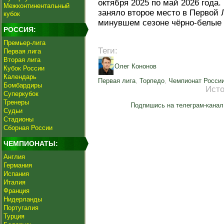
октября 2025 по май 2026 года.
Межконтинентальный
заняло второе место в Первой Л
кубок
минувшем сезоне чёрно-белые
РОССИЯ:
Премьер-лига
Теги:
Первая лига
Вторая лига
Олег Кононов
Кубок России
Календарь
Первая лига
,
Торпедо
,
Чемпионат Росси
Бомбардиры
Исто
Суперкубок
Тренеры
Подпишись на телеграм-канал
Судьи
Стадионы
Сборная России
ЧЕМПИОНАТЫ:
Англия
Германия
Испания
Италия
Франция
Нидерланды
Португалия
Турция