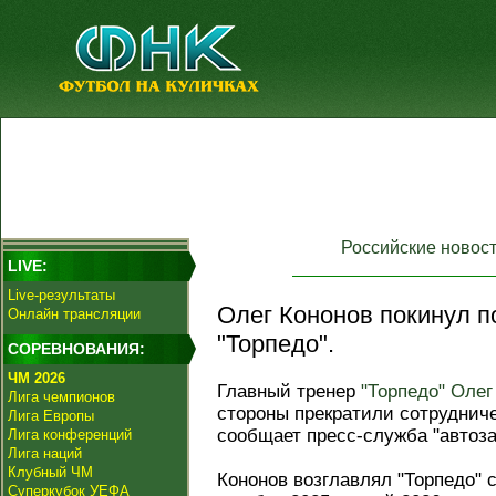
Российские новос
LIVE:
Live-результаты
Олег Кононов покинул п
Онлайн трансляции
"Торпедо".
СОРЕВНОВАНИЯ:
ЧМ 2026
Главный тренер
"Торпедо"
Олег
Лига чемпионов
стороны прекратили сотруднич
Лига Европы
сообщает пресс-служба "автоза
Лига конференций
Лига наций
Клубный ЧМ
Кононов возглавлял "Торпедо" с
Суперкубок УЕФА