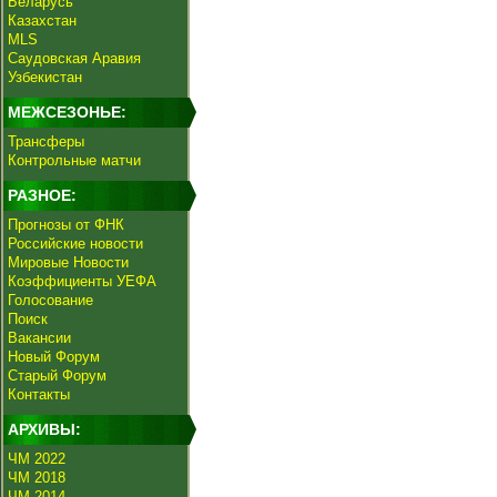
Беларусь
Казахстан
MLS
Саудовская Аравия
Узбекистан
МЕЖСЕЗОНЬЕ:
Трансферы
Контрольные матчи
РАЗНОЕ:
Прогнозы от ФНК
Российские новости
Мировые Новости
Коэффициенты УЕФА
Голосование
Поиск
Вакансии
Новый Форум
Старый Форум
Контакты
АРХИВЫ:
ЧМ 2022
ЧМ 2018
ЧМ 2014