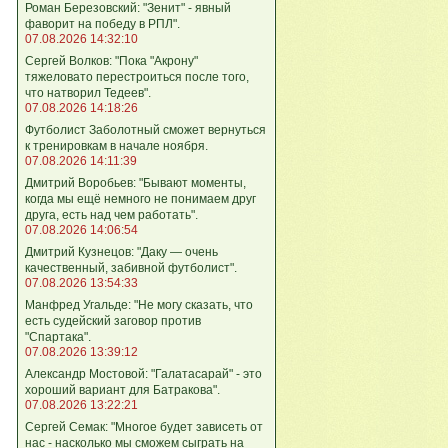
Роман Березовский: "Зенит" - явный
фаворит на победу в РПЛ".
07.08.2026 14:32:10
Сергей Волков: "Пока "Акрону"
тяжеловато перестроиться после того,
что натворил Тедеев".
07.08.2026 14:18:26
Футболист Заболотный сможет вернуться
к тренировкам в начале ноября.
07.08.2026 14:11:39
Дмитрий Воробьев: "Бывают моменты,
когда мы ещё немного не понимаем друг
друга, есть над чем работать".
07.08.2026 14:06:54
Дмитрий Кузнецов: "Даку — очень
качественный, забивной футболист".
07.08.2026 13:54:33
Манфред Угальде: "Не могу сказать, что
есть судейский заговор против
"Спартака".
07.08.2026 13:39:12
Александр Мостовой: "Галатасарай" - это
хороший вариант для Батракова".
07.08.2026 13:22:21
Сергей Семак: "Многое будет зависеть от
нас - насколько мы сможем сыграть на