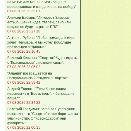
на матче для меня не мотивация, я
профессионал и всегда играю на победу".
07.08.2026 23:33:07
Алексей Бабырь: "Интерес к Замерцу
есть, общение идет. Уверен, рано или
поздно он будет играть в РПЛ".
07.08.2026 23:27:18
Антонио Рубенс: "Любая команда в мире
хочет Неймара. Я бы хотел побольше
бразильцев в "Динамо".
07.08.2026 23:16:45
Валерий Кечинов: "Спартак" будет играть
с "Краснодаром" с позиции силы".
07.08.2026 23:06:02
"Алания" возвращается на
Республиканский стадион "Спартак".
07.08.2026 22:58:42
Андрей Ещенко: "Если бы не видел
перспектив в "Броук Бойз", я бы сюда не
пошёл".
07.08.2026 22:34:22
Валерий Гладилин: "Игра за Суперкубок
показала, что "Спартак" готов бороться за
чемпионство. С "Краснодаром" они
фавориты".
07.08.2026 22:00:15