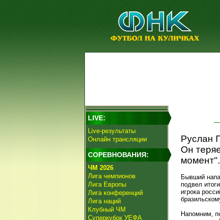
LIVE:
Live-результаты
Руслан П
Онлайн трансляции
Он теряе
СОРЕВНОВАНИЯ:
момент".
ЧМ 2026
Лига чемпионов
Бывший напа
Лига Европы
подвел итоги
игрока росси
Лига конференций
бразильском
Лига наций
Клубный ЧМ
Напомним, по
Суперкубок УЕФА