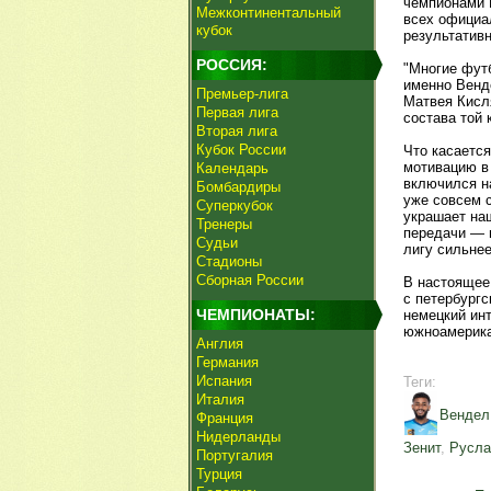
чемпионами 
Межконтинентальный
всех официал
кубок
результатив
РОССИЯ:
"Многие фут
именно Венд
Премьер-лига
Матвея Кисля
Первая лига
состава той 
Вторая лига
Кубок России
Что касается
мотивацию в 
Календарь
включился н
Бомбардиры
уже совсем с
Суперкубок
украшает наш
Тренеры
передачи — 
Судьи
лигу сильне
Стадионы
Сборная России
В настоящее
с петербургс
ЧЕМПИОНАТЫ:
немецкий ин
южноамерика
Англия
Германия
Испания
Теги:
Италия
Вендел
Франция
Нидерланды
Зенит
,
Русла
Португалия
Турция