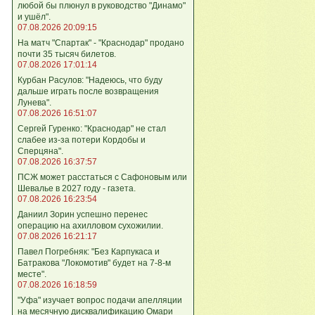
любой бы плюнул в руководство "Динамо"
и ушёл".
07.08.2026 20:09:15
На матч "Спартак" - "Краснодар" продано
почти 35 тысяч билетов.
07.08.2026 17:01:14
Курбан Расулов: "Надеюсь, что буду
дальше играть после возвращения
Лунева".
07.08.2026 16:51:07
Сергей Гуренко: "Краснодар" не стал
слабее из-за потери Кордобы и
Сперцяна".
07.08.2026 16:37:57
ПСЖ может расстаться с Сафоновым или
Шевалье в 2027 году - газета.
07.08.2026 16:23:54
Даниил Зорин успешно перенес
операцию на ахилловом сухожилии.
07.08.2026 16:21:17
Павел Погребняк: "Без Карпукаса и
Батракова "Локомотив" будет на 7-8-м
месте".
07.08.2026 16:18:59
"Уфа" изучает вопрос подачи апелляции
на месячную дисквалификацию Омари