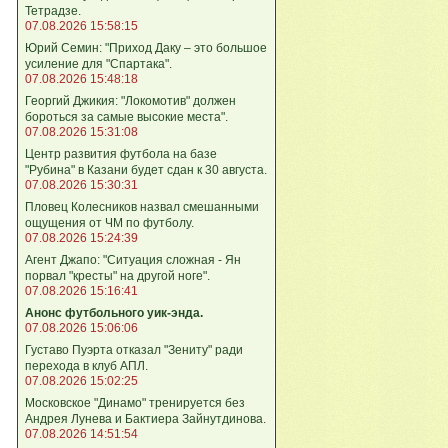
Тетрадзе.
07.08.2026 15:58:15
Юрий Семин: "Приход Даку – это большое
усиление для "Спартака".
07.08.2026 15:48:18
Георгий Джикия: "Локомотив" должен
бороться за самые высокие места".
07.08.2026 15:31:08
Центр развития футбола на базе
"Рубина" в Казани будет сдан к 30 августа.
07.08.2026 15:30:31
Пловец Колесников назвал смешанными
ощущения от ЧМ по футболу.
07.08.2026 15:24:39
Агент Джапо: "Ситуация сложная - Ян
порвал "кресты" на другой ноге".
07.08.2026 15:16:41
Анонс футбольного уик-энда.
07.08.2026 15:06:06
Густаво Пуэрта отказал "Зениту" ради
перехода в клуб АПЛ.
07.08.2026 15:02:25
Московское "Динамо" тренируется без
Андрея Лунева и Бактиера Зайнутдинова.
07.08.2026 14:51:54