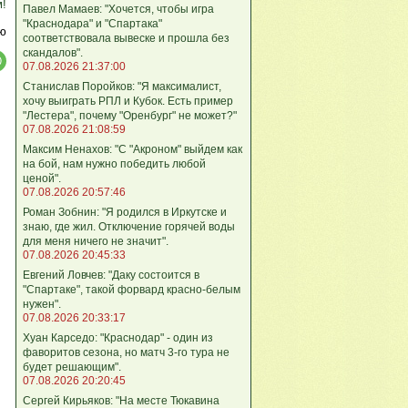
м!
Павел Мамаев: "Хочется, чтобы игра
"Краснодара" и "Спартака"
ю
соответствовала вывеске и прошла без
скандалов".
07.08.2026 21:37:00
Станислав Поройков: "Я максималист,
хочу выиграть РПЛ и Кубок. Есть пример
"Лестера", почему "Оренбург" не может?"
07.08.2026 21:08:59
Максим Ненахов: "С "Акроном" выйдем как
на бой, нам нужно победить любой
ценой".
07.08.2026 20:57:46
Роман Зобнин: "Я родился в Иркутске и
знаю, где жил. Отключение горячей воды
для меня ничего не значит".
07.08.2026 20:45:33
Евгений Ловчев: "Даку состоится в
"Спартаке", такой форвард красно-белым
нужен".
07.08.2026 20:33:17
Хуан Карседо: "Краснодар" - один из
фаворитов сезона, но матч 3-го тура не
будет решающим".
07.08.2026 20:20:45
Сергей Кирьяков: "На месте Тюкавина