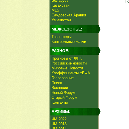
Беларусь
По
Казахстан
MLS
Саудовская Аравия
Узбекистан
МЕЖСЕЗОНЬЕ:
Трансферы
Контрольные матчи
РАЗНОЕ:
Прогнозы от ФНК
Российские новости
Мировые Новости
Коэффициенты УЕФА
Голосование
Поиск
Вакансии
Новый Форум
Старый Форум
Контакты
АРХИВЫ:
ЧМ 2022
ЧМ 2018
ЧМ 2014