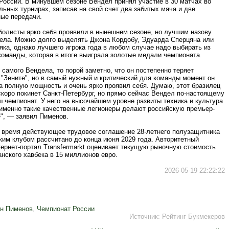
России. В минувшем сезоне Вендел принял участие в 30 матчах во
ьных турнирах, записав на свой счет два забитых мяча и две
ные передачи.
болисты ярко себя проявили в нынешнем сезоне, но лучшим назову
ела. Можно долго выделять Джона Кордобу, Эдуарда Сперцяна или
ка, однако лучшего игрока года в любом случае надо выбирать из
команды, которая в итоге выиграла золотые медали чемпионата.
 самого Вендела, то порой заметно, что он постепенно теряет
"Зените", но в самый нужный и критический для команды момент он
а полную мощность и очень ярко проявил себя. Думаю, этот бразилец
коро покинет Санкт-Петербург, но прямо сейчас Вендел по-настоящему
 чемпионат. У него на высочайшем уровне развиты техника и культура
именно такие качественные легионеры делают российскую премьер-
е", — заявил Пименов.
 время действующее трудовое соглашение 28-летнего полузащитника
ким клубом рассчитано до конца июня 2029 года. Авторитетный
тернет-портал Transfermarkt оценивает текущую рыночную стоимость
нского хавбека в 15 миллионов евро.
2026-05-19 22:22:22
н Пименов
,
Чемпионат России
Источник:
Рейтинг Букмекеров