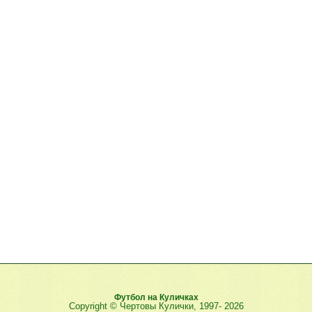
Футбол на Куличках
Copyright © Чертовы Кулички, 1997-
2026