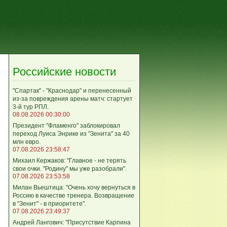
Российские новости
"Спартак" - "Краснодар" и перенесенный
из-за повреждения арены матч: стартует
3-й тур РПЛ.
08.08.2026 00:30:00
Президент "Фламенго" заблокировал
переход Луиса Энрике из "Зенита" за 40
млн евро.
07.08.2026 23:58:47
Михаил Кержаков: "Главное - не терять
свои очки. "Родину" мы уже разобрали".
07.08.2026 23:53:58
Милан Вьештица: "Очень хочу вернуться в
Россию в качестве тренера. Возвращение
в "Зенит" - в приоритете".
07.08.2026 23:49:37
Андрей Лангович: "Присутствие Карпина