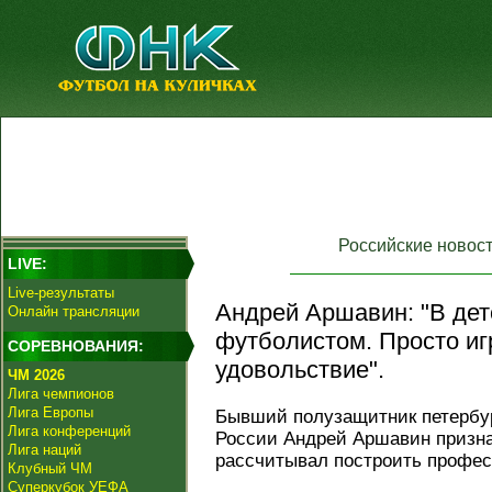
Российские новос
LIVE:
Live-результаты
Андрей Аршавин: "В детс
Онлайн трансляции
футболистом. Просто иг
СОРЕВНОВАНИЯ:
удовольствие".
ЧМ 2026
Лига чемпионов
Лига Европы
Бывший полузащитник петербу
Лига конференций
России Андрей Аршавин признал
Лига наций
рассчитывал построить профес
Клубный ЧМ
Суперкубок УЕФА