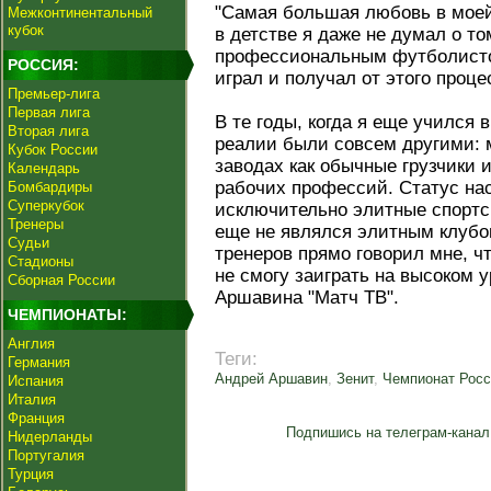
"Самая большая любовь в моей
Межконтинентальный
кубок
в детстве я даже не думал о том
профессиональным футболистом
РОССИЯ:
играл и получал от этого проц
Премьер-лига
Первая лига
В те годы, когда я еще учился
Вторая лига
реалии были совсем другими: 
Кубок России
заводах как обычные грузчики 
Календарь
рабочих профессий. Статус н
Бомбардиры
Суперкубок
исключительно элитные спортсм
Тренеры
еще не являлся элитным клубом
Судьи
тренеров прямо говорил мне, чт
Стадионы
не смогу заиграть на высоком 
Сборная России
Аршавина "Матч ТВ".
ЧЕМПИОНАТЫ:
Англия
Теги:
Германия
Андрей Аршавин
,
Зенит
,
Чемпионат Росс
Испания
Италия
Франция
Подпишись на телеграм-канал
Нидерланды
Португалия
Турция