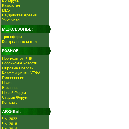
Беларусь
Казахстан
MLS
Саудовская Аравия
Узбекистан
МЕЖСЕЗОНЬЕ:
Трансферы
Контрольные матчи
РАЗНОЕ:
Прогнозы от ФНК
Российские новости
Мировые Новости
Коэффициенты УЕФА
Голосование
Поиск
Вакансии
Новый Форум
Старый Форум
Контакты
АРХИВЫ:
ЧМ 2022
ЧМ 2018
ЧМ 2014