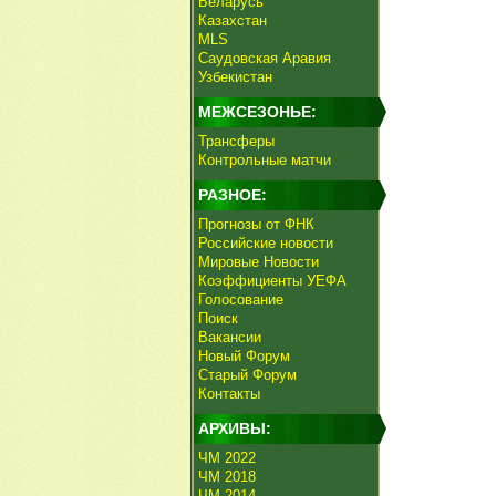
Беларусь
Казахстан
MLS
Саудовская Аравия
Узбекистан
МЕЖСЕЗОНЬЕ:
Трансферы
Контрольные матчи
РАЗНОЕ:
Прогнозы от ФНК
Российские новости
Мировые Новости
Коэффициенты УЕФА
Голосование
Поиск
Вакансии
Новый Форум
Старый Форум
Контакты
АРХИВЫ:
ЧМ 2022
ЧМ 2018
ЧМ 2014