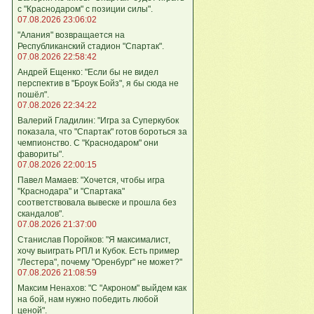
с "Краснодаром" с позиции силы".
07.08.2026 23:06:02
"Алания" возвращается на
Республиканский стадион "Спартак".
07.08.2026 22:58:42
Андрей Ещенко: "Если бы не видел
перспектив в "Броук Бойз", я бы сюда не
пошёл".
07.08.2026 22:34:22
Валерий Гладилин: "Игра за Суперкубок
показала, что "Спартак" готов бороться за
чемпионство. С "Краснодаром" они
фавориты".
07.08.2026 22:00:15
Павел Мамаев: "Хочется, чтобы игра
"Краснодара" и "Спартака"
соответствовала вывеске и прошла без
скандалов".
07.08.2026 21:37:00
Станислав Поройков: "Я максималист,
хочу выиграть РПЛ и Кубок. Есть пример
"Лестера", почему "Оренбург" не может?"
07.08.2026 21:08:59
Максим Ненахов: "С "Акроном" выйдем как
на бой, нам нужно победить любой
ценой".