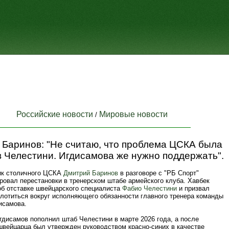
Российские новости
Мировые новости
/
 Баринов: "Не считаю, что проблема ЦСКА была
 Челестини. Игдисамова же нужно поддержать".
ик столичного ЦСКА
Дмитрий Баринов
в разговоре с "РБ Спорт"
ровал перестановки в тренерском штабе армейского клуба. Хавбек
об отставке швейцарского специалиста
Фабио Челестини
и призвал
плотиться вокруг исполняющего обязанности главного тренера команды
исамова.
гдисамов пополнил штаб Челестини в марте 2026 года, а после
швейцарца был утвержден руководством красно-синих в качестве