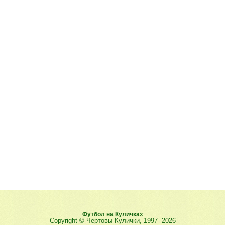
Футбол на Куличках
Copyright © Чертовы Кулички, 1997-
2026