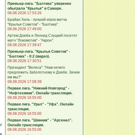
Премьер-лига. "Балтика" уверенно
обыграла "Крылья" в Самаре.
08.08.2026 17:53:26
Брайан Хиль - лучший игрок матча
"Крылья Советов" - "Балтика".
08.08.2026 17:49:00
Артем Дзюба и Леонид Слуцкий посетят
матч "Локомотив" - "Акрон".
08.08.2026 17:39:47
Премьер-лига. "Крылья Советов" -
"Балтика" - 0:2 (видео).
08.08.2026 17:30:51
Президент "Велеса": "Нам нечего
предложить Заболотному и Дзюбе. Зачем
им мы?"
08.08.2026 17:08:39
Первая лига. "Нижний Новгород" -
"Нефтехимик". Онлайн трансляция.
08.08.2026 16:55:00
Первая лига. "Урал" - "Уфа". Онлайн
трансляция.
08.08.2026 16:55:00
Первая лига. "Шинник" - "Арсенал".
м!
Онлайн трансляция.
08.08.2026 16:55:00
ю