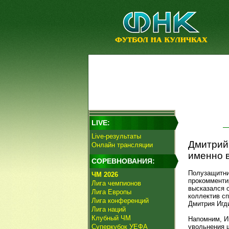
LIVE:
Live-результаты
Дмитрий
Онлайн трансляции
именно в
СОРЕВНОВАНИЯ:
Полузащитн
ЧМ 2026
прокомменти
Лига чемпионов
высказался 
Лига Европы
коллектив с
Лига конференций
Дмитрия Игд
Лига наций
Клубный ЧМ
Напомним, И
Суперкубок УЕФА
увольнения 