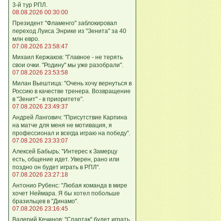
3-й тур РПЛ.
08.08.2026 00:30:00
Президент "Фламенго" заблокировал
переход Луиса Энрике из "Зенита" за 40
млн евро.
07.08.2026 23:58:47
Михаил Кержаков: "Главное - не терять
свои очки. "Родину" мы уже разобрали".
07.08.2026 23:53:58
Милан Вьештица: "Очень хочу вернуться в
Россию в качестве тренера. Возвращение
в "Зенит" - в приоритете".
07.08.2026 23:49:37
Андрей Лангович: "Присутствие Карпина
на матче для меня не мотивация, я
профессионал и всегда играю на победу".
07.08.2026 23:33:07
Алексей Бабырь: "Интерес к Замерцу
есть, общение идет. Уверен, рано или
поздно он будет играть в РПЛ".
07.08.2026 23:27:18
Антонио Рубенс: "Любая команда в мире
хочет Неймара. Я бы хотел побольше
бразильцев в "Динамо".
07.08.2026 23:16:45
Валерий Кечинов: "Спартак" будет играть