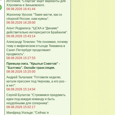
Источник: "Спартак" ищет варианты для
Хлусевича и Зиньковского.
08.08.2026 16:41:44
Жахонгир Урозов: "Такие матчи, как со
сборной России, нам нужны".
08.08.2026 16:28:00
Агент Родригеса: "ЦСКА и "Динамо"
действительно интересуются Брайаном".
08.08.2026 15:43:14
Александр Точилин: "Не понимаю, почему
тему о мифическом отъезде Тюкавина в
Санкт-Петербург продолжают
продвигать".
08.08.2026 15:27:53
Премьер-лига. "Крылья Советов" -
"Балтика". Онлайн трансляция.
08.08.2026 15:25:00
Андрей Талалаев: "Готовили неделю,
катали прессинг под Чернова, а его раз -
и нет".
08.08.2026 15:14:04
Сергей Булатов: "Стремимся придумать
идеи под каждую команду и быть
неудобными для соперника".
08.08.2026 15:02:17
Манфред Угальде: "Сейчас я