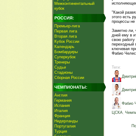
исполняющег
Межконтинентальный
кубок
"Какой развя
этого есть р
РОССИЯ:
процессы не 
Премьер-лига
Заметно ли,
Первая лига
дней ему в и
Вторая лига
свою работу
Кубок России
переходный 
Календарь
ключевая пр
Бомбардиры
Фабио Челес
Суперкубок
Тренеры
Судьи
Теги:
Стадионы
Дмитри
Сборная России
ЧЕМПИОНАТЫ:
Дмитри
Англия
Германия
Фабио 
Испания
Италия
ЦСКА
,
Чемпи
Франция
Нидерланды
По
Португалия
Турция