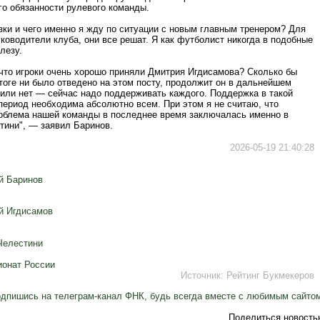
о обязанности рулевого команды.
зки и чего именно я жду по ситуации с новым главным тренером? Для
уководители клуба, они все решат. Я как футболист никогда в подобные
лезу.
 что игроки очень хорошо приняли Дмитрия Игдисамова? Сколько бы
тоге ни было отведено на этом посту, продолжит он в дальнейшем
 или нет — сейчас надо поддерживать каждого. Поддержка в такой
период необходима абсолютно всем. При этом я не считаю, что
облема нашей команды в последнее время заключалась именно в
тини", — заявил Баринов.
2026-05-19 21:40:28
й Баринов
й Игдисамов
Челестини
онат России
Источник:
Рейтинг Букмекеров
дпишись на телеграм-канал ФНК, будь всегда вместе с любимым сайто
Поделиться новость