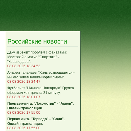
Российские новости
Даку избежит проблем с фанатами:
Мостовой о матче "Спартака" и
"Краснодара".
08.08.2026 18:34:53
Андрей Талалаев: "Хиль возвращается -
мы его зовем нашим кормильцем".
08.08.2026 18:24:47
Футболист "Нижнего Новгорода" Грулев
оформил хет-трик за 21 минуту.
08.08.2026 18:01:07
Премьер-лига. "Локомотив" - "Акрон".
Онлайн трансляция.
08.08.2026 17:55:00
Первая лига. "Торпедо" - "Сочи".
Онлайн трансляция.
08.08.2026 17:55:00