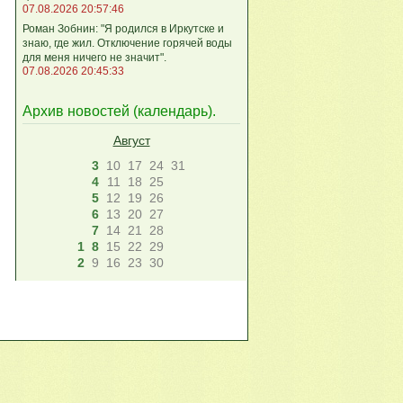
07.08.2026 20:57:46
Роман Зобнин: "Я родился в Иркутске и
знаю, где жил. Отключение горячей воды
для меня ничего не значит".
07.08.2026 20:45:33
Архив новостей (
календарь
).
Август
3
10
17
24
31
4
11
18
25
5
12
19
26
6
13
20
27
7
14
21
28
1
8
15
22
29
2
9
16
23
30