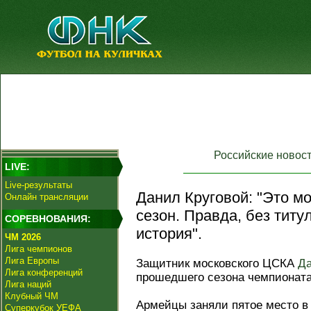
Российские новос
LIVE:
Live-результаты
Данил Круговой: "Это м
Онлайн трансляции
сезон. Правда, без титу
СОРЕВНОВАНИЯ:
история".
ЧМ 2026
Лига чемпионов
Лига Европы
Защитник московского ЦСКА
Да
Лига конференций
прошедшего сезона чемпионата
Лига наций
Клубный ЧМ
Армейцы заняли пятое место в 
Суперкубок УЕФА