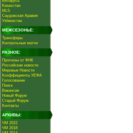
Беларусь
Казахстан
MLS
Саудовская Аравия
Узбекистан
МЕЖСЕЗОНЬЕ:
Трансферы
Контрольные матчи
РАЗНОЕ:
Прогнозы от ФНК
Российские новости
Мировые Новости
Коэффициенты УЕФА
Голосование
Поиск
Вакансии
Новый Форум
Старый Форум
Контакты
АРХИВЫ:
ЧМ 2022
ЧМ 2018
ЧМ 2014