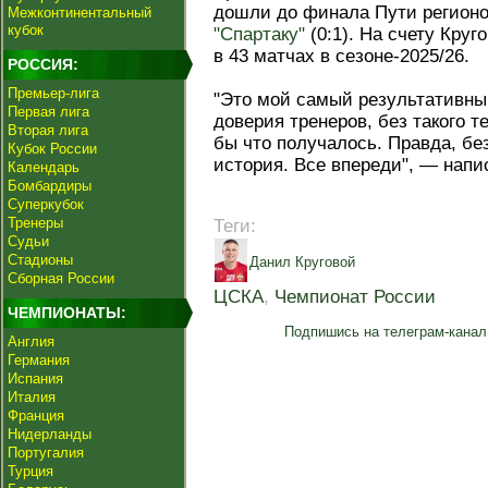
дошли до финала Пути регионов
Межконтинентальный
кубок
"Спартаку"
(0:1). На счету Круг
в 43 матчах в сезоне-2025/26.
РОССИЯ:
Премьер-лига
"Это мой самый результативный
Первая лига
доверия тренеров, без такого 
Вторая лига
бы что получалось. Правда, без
Кубок России
история. Все впереди", — напис
Календарь
Бомбардиры
Суперкубок
Тренеры
Теги:
Судьи
Стадионы
Данил Круговой
Сборная России
ЦСКА
,
Чемпионат России
ЧЕМПИОНАТЫ:
Подпишись на телеграм-канал
Англия
Германия
Испания
Италия
Франция
Нидерланды
Португалия
Турция