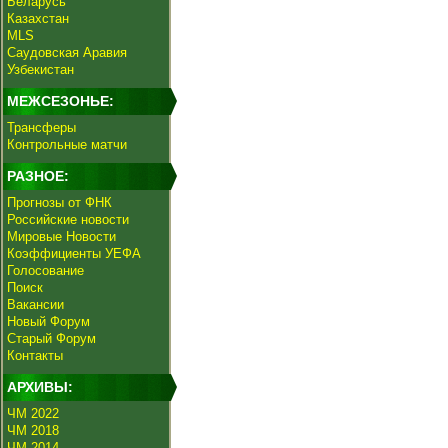
Беларусь
Казахстан
MLS
Саудовская Аравия
Узбекистан
МЕЖСЕЗОНЬЕ:
Трансферы
Контрольные матчи
РАЗНОЕ:
Прогнозы от ФНК
Российские новости
Мировые Новости
Коэффициенты УЕФА
Голосование
Поиск
Вакансии
Новый Форум
Старый Форум
Контакты
АРХИВЫ:
ЧМ 2022
ЧМ 2018
ЧМ 2014