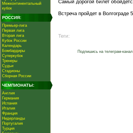
Самый дорогой билет обойдется
Межконтинентальный
кубок
Встреча пройдет в Волгограде 
РОССИЯ:
Премьер-лига
Первая лига
Вторая лига
Теги:
Кубок России
Календарь
Бомбардиры
Подпишись на телеграм-канал
Суперкубок
Тренеры
Судьи
Стадионы
Сборная России
ЧЕМПИОНАТЫ:
Англия
Германия
Испания
Италия
Франция
Нидерланды
Португалия
Турция