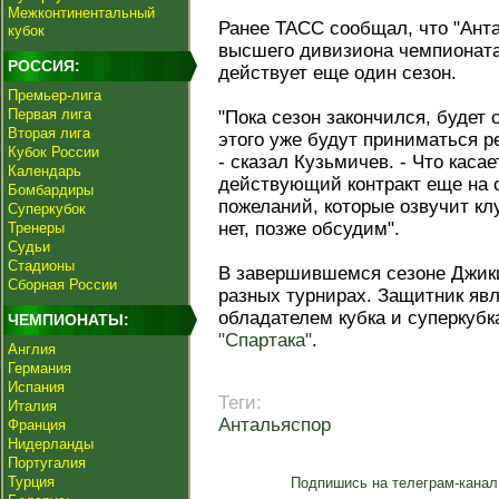
Межконтинентальный
Ранее ТАСС сообщал, что "Ант
кубок
высшего дивизиона чемпионата 
РОССИЯ:
действует еще один сезон.
Премьер-лига
Первая лига
"Пока сезон закончился, будет
Вторая лига
этого уже будут приниматься р
Кубок России
- сказал Кузьмичев. - Что касае
Календарь
действующий контракт еще на с
Бомбардиры
пожеланий, которые озвучит кл
Суперкубок
нет, позже обсудим".
Тренеры
Судьи
Стадионы
В завершившемся сезоне Джики
Сборная России
разных турнирах. Защитник яв
обладателем кубка и суперкубк
ЧЕМПИОНАТЫ:
"Спартака"
.
Англия
Германия
Испания
Теги:
Италия
Антальяспор
Франция
Нидерланды
Португалия
Турция
Подпишись на телеграм-канал