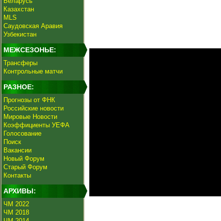
Беларусь
Казахстан
MLS
Саудовская Аравия
Узбекистан
МЕЖСЕЗОНЬЕ:
Трансферы
Контрольные матчи
РАЗНОЕ:
Прогнозы от ФНК
Российские новости
Мировые Новости
Коэффициенты УЕФА
Голосование
Поиск
Вакансии
Новый Форум
Старый Форум
Контакты
АРХИВЫ:
ЧМ 2022
ЧМ 2018
ЧМ 2014