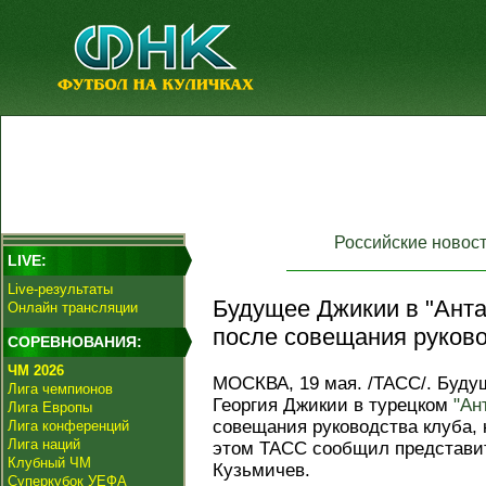
Российские новос
LIVE:
Live-результаты
Будущее Джикии в "Анта
Онлайн трансляции
после совещания руково
СОРЕВНОВАНИЯ:
ЧМ 2026
МОСКВА, 19 мая. /ТАСС/. Буду
Лига чемпионов
Георгия Джикии в турецком
"Ан
Лига Европы
совещания руководства клуба, 
Лига конференций
Лига наций
этом ТАСС сообщил представи
Клубный ЧМ
Кузьмичев.
Суперкубок УЕФА