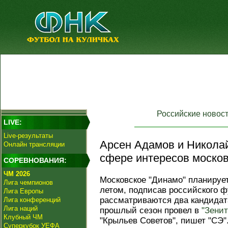
Российские новос
LIVE:
Live-результаты
Арсен Адамов и Николай
Онлайн трансляции
сфере интересов москов
СОРЕВНОВАНИЯ:
ЧМ 2026
Московское "Динамо" планируе
Лига чемпионов
летом, подписав российского 
Лига Европы
рассматриваются два кандидат
Лига конференций
Лига наций
прошлый сезон провел в
"Зенит
Клубный ЧМ
"Крыльев Советов", пишет "СЭ"
Суперкубок УЕФА