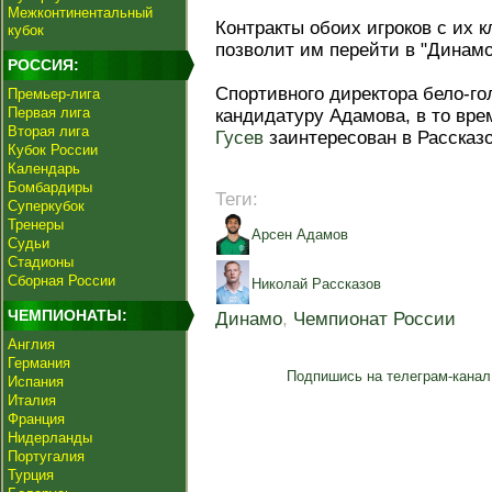
Межконтинентальный
Контракты обоих игроков с их 
кубок
позволит им перейти в "Динамо
РОССИЯ:
Спортивного директора бело-г
Премьер-лига
Первая лига
кандидатуру Адамова, в то вре
Вторая лига
Гусев
заинтересован в Рассказо
Кубок России
Календарь
Бомбардиры
Теги:
Суперкубок
Тренеры
Арсен Адамов
Судьи
Стадионы
Сборная России
Николай Рассказов
ЧЕМПИОНАТЫ:
Динамо
,
Чемпионат России
Англия
Германия
Подпишись на телеграм-канал
Испания
Италия
Франция
Нидерланды
Португалия
Турция