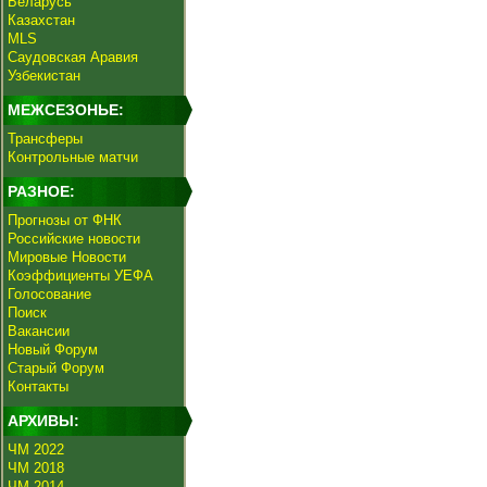
Беларусь
Казахстан
MLS
Саудовская Аравия
Узбекистан
МЕЖСЕЗОНЬЕ:
Трансферы
Контрольные матчи
РАЗНОЕ:
Прогнозы от ФНК
Российские новости
Мировые Новости
Коэффициенты УЕФА
Голосование
Поиск
Вакансии
Новый Форум
Старый Форум
Контакты
АРХИВЫ:
ЧМ 2022
ЧМ 2018
ЧМ 2014