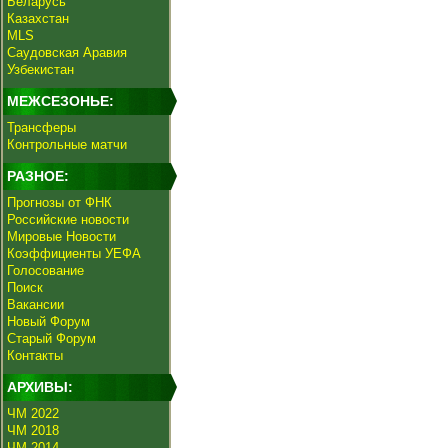
Беларусь
Казахстан
MLS
Саудовская Аравия
Узбекистан
МЕЖСЕЗОНЬЕ:
Трансферы
Контрольные матчи
РАЗНОЕ:
Прогнозы от ФНК
Российские новости
Мировые Новости
Коэффициенты УЕФА
Голосование
Поиск
Вакансии
Новый Форум
Старый Форум
Контакты
АРХИВЫ:
ЧМ 2022
ЧМ 2018
ЧМ 2014