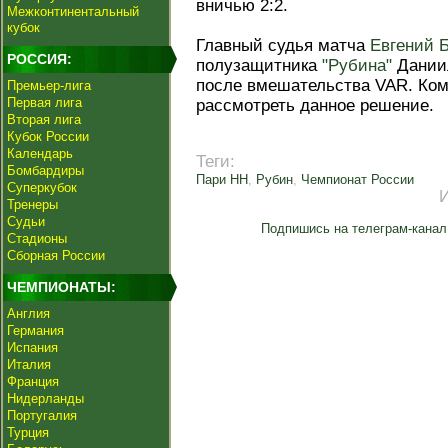
вничью 2:2.
Межконтинентальный
кубок
Главный судья матча
Евгений 
РОССИЯ:
полузащитника
"Рубина"
Даниил
после вмешательства VAR. Ком
Премьер-лига
Первая лига
рассмотреть данное решение.
Вторая лига
Кубок России
Календарь
Теги:
Бомбардиры
Пари НН
,
Рубин
,
Чемпионат России
Суперкубок
Тренеры
Судьи
Подпишись на телеграм-канал
Стадионы
Сборная России
ЧЕМПИОНАТЫ:
Англия
Германия
Испания
Италия
Франция
Нидерланды
Португалия
Турция