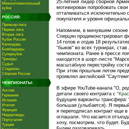
25-летний лидер сборной Арме
Межконтинентальный
мотивирован попробовать свои 
кубок
отталкиваться исключительно 
РОССИЯ:
покупателя и уровня официаль
Премьер-лига
Первая лига
Напомним, в минувшем сезоне 
Вторая лига
Сперцян продемонстрировал фе
Кубок России
14 голов и отдав 18 результати
Календарь
"быков" во всех турнирах, ста
Бомбардиры
чемпионата. Ранее в прессе по
Суперкубок
находится в шорт-листе "Марсе
Тренеры
Судьи
масштабную перестройку состав
Стадионы
При этом прошлым летом предм
Сборная России
проявлял английский "Саутгемп
ЧЕМПИОНАТЫ:
В эфире YouTube-канала "О, ро
Англия
детали своего контракта с
"Кра
Германия
будущие варианты трансфера:
Испания
большая (улыбается). Я первый
Италия
Франция
я переподписал контракт еще в 
Нидерланды
оглашали. Что касается отъезд
Португалия
хочу, посмотрим, что будет. Бу
Турция
Будем разговаривать.