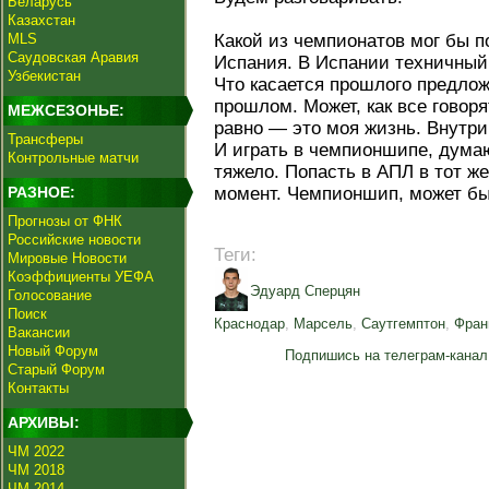
Беларусь
Казахстан
MLS
Какой из чемпионатов мог бы п
Саудовская Аравия
Испания. В Испании техничный 
Узбекистан
Что касается прошлого предлож
прошлом. Может, как все говоря
МЕЖСЕЗОНЬЕ:
равно — это моя жизнь. Внутри 
Трансферы
И играть в чемпионшипе, дума
Контрольные матчи
тяжело. Попасть в АПЛ в тот ж
РАЗНОЕ:
момент. Чемпионшип, может быт
Прогнозы от ФНК
Российские новости
Теги:
Мировые Новости
Коэффициенты УЕФА
Эдуард Сперцян
Голосование
Поиск
Краснодар
,
Марсель
,
Саутгемптон
,
Фран
Вакансии
Новый Форум
Подпишись на телеграм-канал
Старый Форум
Контакты
АРХИВЫ:
ЧМ 2022
ЧМ 2018
ЧМ 2014