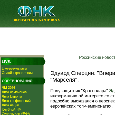
Российские новос
LIVE:
Live-результаты
Эдуард Сперцян: "Впер
Онлайн трансляции
"Марселя".
СОРЕВНОВАНИЯ:
ЧМ 2026
Полузащитник "Краснодара"
Эд
Лига чемпионов
информацию об интересе со ст
Лига Европы
подробно высказался о перспе
Лига конференций
Лига наций
европейских топ-чемпионатах.
Клубный ЧМ
Суперкубок УЕФА