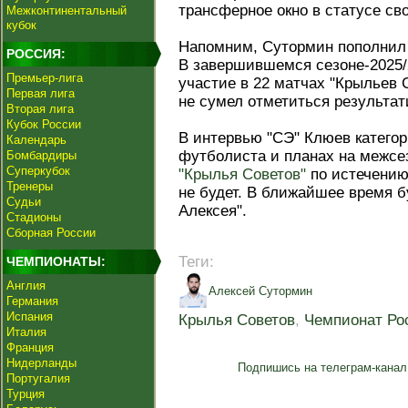
трансферное окно в статусе сво
Межконтинентальный
кубок
Напомним, Сутормин пополнил 
РОССИЯ:
В завершившемся сезоне-2025/
Премьер-лига
участие в 22 матчах "Крыльев С
Первая лига
не сумел отметиться результа
Вторая лига
Кубок России
В интервью "СЭ" Клюев катего
Календарь
футболиста и планах на межсе
Бомбардиры
Суперкубок
"Крылья Советов"
по истечению 
Тренеры
не будет. В ближайшее время б
Судьи
Алексея".
Стадионы
Сборная России
Теги:
ЧЕМПИОНАТЫ:
Англия
Алексей Сутормин
Германия
Испания
Крылья Советов
,
Чемпионат Ро
Италия
Франция
Нидерланды
Подпишись на телеграм-канал
Португалия
Турция