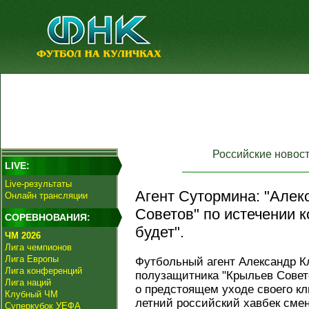
Российские новос
LIVE:
Live-результаты
Агент Сутормина: "Алек
Онлайн трансляции
Советов" по истечении к
СОРЕВНОВАНИЯ:
будет".
ЧМ 2026
Лига чемпионов
Лига Европы
Футбольный агент Александр 
Лига конференций
полузащитника "Крыльев Совет
Лига наций
о предстоящем уходе своего кли
Клубный ЧМ
летний российский хавбек смен
Суперкубок УЕФА