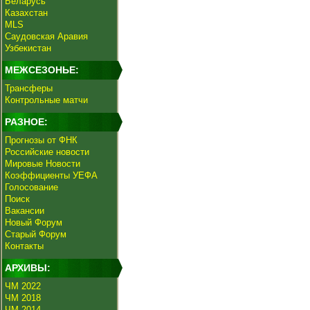
Беларусь
Казахстан
MLS
Саудовская Аравия
Узбекистан
МЕЖСЕЗОНЬЕ:
Трансферы
Контрольные матчи
РАЗНОЕ:
Прогнозы от ФНК
Российские новости
Мировые Новости
Коэффициенты УЕФА
Голосование
Поиск
Вакансии
Новый Форум
Старый Форум
Контакты
АРХИВЫ:
ЧМ 2022
ЧМ 2018
ЧМ 2014