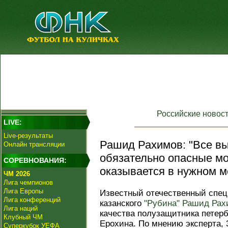
Российские новос
LIVE:
Live-результаты
Рашид Рахимов: "Все вы
Онлайн трансляции
обязательно опасные мо
СОРЕВНОВАНИЯ:
оказывается в нужном м
ЧМ 2026
Лига чемпионов
Лига Европы
Известный отечественный спец
Лига конференций
казанского
"Рубина"
Рашид Рах
Лига наций
качества полузащитника петер
Клубный ЧМ
Ерохина. По мнению эксперта, 
Суперкубок УЕФА