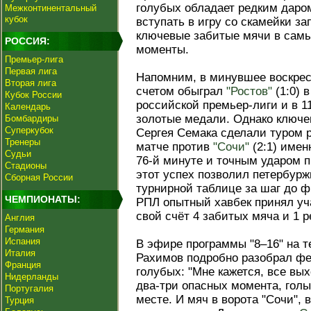
голубых обладает редким дар
Межконтинентальный
кубок
вступать в игру со скамейки з
ключевые забитые мячи в самы
РОССИЯ:
моменты.
Премьер-лига
Первая лига
Напомним, в минувшее воскрес
Вторая лига
счетом обыграл
"Ростов"
(1:0) 
Кубок России
российской премьер-лиги и в 1
Календарь
золотые медали. Однако ключе
Бомбардиры
Суперкубок
Сергея Семака сделали туром 
Тренеры
матче против
"Сочи"
(2:1) имен
Судьи
76-й минуте и точным ударом 
Стадионы
этот успех позволил петербурж
Сборная России
турнирной таблице за шаг до ф
ЧЕМПИОНАТЫ:
РПЛ опытный хавбек принял уча
свой счёт 4 забитых мяча и 1 
Англия
Германия
Испания
В эфире программы "8–16" на т
Италия
Рахимов подробно разобрал фе
Франция
голубых: "Мне кажется, все вы
Нидерланды
два‑три опасных момента, голы
Португалия
месте. И мяч в ворота "Сочи", 
Турция