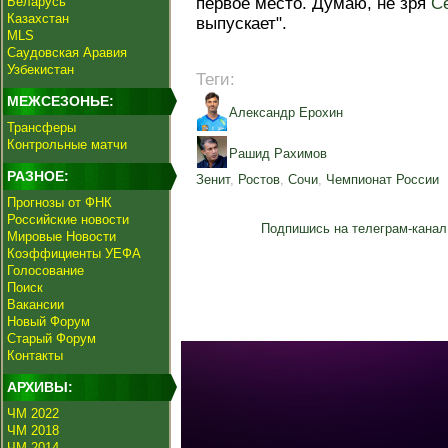
Беларусь
первое место. Думаю, не зря
С
Казахстан
выпускает".
MLS
Саудовская Аравия
Узбекистан
Теги:
МЕЖСЕЗОНЬЕ:
Александр Ерохин
Трансферы
Контрольные матчи
Рашид Рахимов
РАЗНОЕ:
Зенит
,
Ростов
,
Сочи
,
Чемпионат России
Прогнозы от ФНК
Российские новости
Подпишись на телеграм-канал
Мировые Новости
Коэффициенты УЕФА
Голосование
Поиск
Вакансии
Новый Форум
Старый Форум
Контакты
АРХИВЫ:
ЧМ 2022
ЧМ 2018
ЧМ 2014