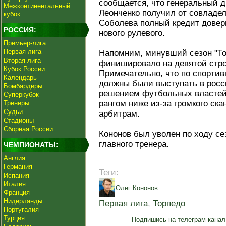
сообщается, что генеральный 
Межконтинентальный
Леонченко получил от совладе
кубок
Соболева полный кредит довер
РОССИЯ:
нового рулевого.
Премьер-лига
Первая лига
Напомним, минувший сезон "То
Вторая лига
финишировало на девятой стро
Кубок России
Примечательно, что по спорти
Календарь
должны были выступать в росс
Бомбардиры
решением футбольных властей
Суперкубок
рангом ниже из-за громкого ска
Тренеры
Судьи
арбитрам.
Стадионы
Сборная России
Кононов был уволен по ходу се
главного тренера.
ЧЕМПИОНАТЫ:
Англия
Германия
Теги:
Испания
Италия
Олег Кононов
Франция
Нидерланды
Первая лига
,
Торпедо
Португалия
Турция
Подпишись на телеграм-канал