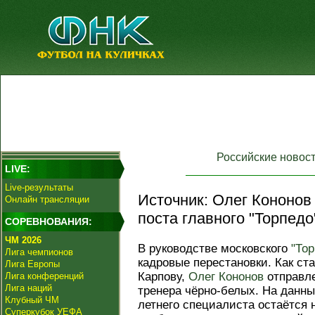
Российские новос
LIVE:
Live-результаты
Источник: Олег Кононов 
Онлайн трансляции
поста главного "Торпедо
СОРЕВНОВАНИЯ:
ЧМ 2026
В руководстве московского
"Тор
Лига чемпионов
кадровые перестановки. Как ст
Лига Европы
Карпову,
Олег Кононов
отправле
Лига конференций
Лига наций
тренера чёрно-белых. На данн
Клубный ЧМ
летнего специалиста остаётся 
Суперкубок УЕФА