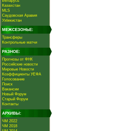
Беларусь
Казахстан
MLS
Саудовская Аравия
Узбекистан
МЕЖСЕЗОНЬЕ:
Трансферы
Контрольные матчи
РАЗНОЕ:
Прогнозы от ФНК
Российские новости
Мировые Новости
Коэффициенты УЕФА
Голосование
Поиск
Вакансии
Новый Форум
Старый Форум
Контакты
АРХИВЫ:
ЧМ 2022
ЧМ 2018
ЧМ 2014