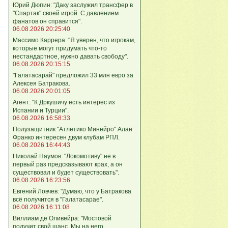
Юрий Дюпин: "Даку заслужил трансфер в
"Спартак" своей игрой. С давлением
фанатов он справится".
06.08.2026 20:25:40
Массимо Каррера: "Я уверен, что игрокам,
которые могут придумать что-то
нестандартное, нужно давать свободу".
06.08.2026 20:15:15
"Галатасарай" предложил 33 млн евро за
Алексея Батракова.
06.08.2026 20:01:05
Агент: "К Дркушичу есть интерес из
Испании и Турции".
06.08.2026 16:58:33
Полузащитник "Атлетико Минейро" Алан
Франко интересен двум клубам РПЛ.
06.08.2026 16:44:43
Николай Наумов: "Локомотиву" не в
первый раз предсказывают крах, а он
существовал и будет существовать".
06.08.2026 16:23:56
Евгений Ловчев: "Думаю, что у Батракова
всё получится в "Галатасарае".
06.08.2026 16:11:08
Виллиам де Оливейра: "Мостовой
получит свой шанс. Мы на него