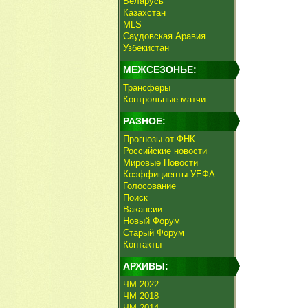
Беларусь
Казахстан
MLS
Саудовская Аравия
Узбекистан
МЕЖСЕЗОНЬЕ:
Трансферы
Контрольные матчи
РАЗНОЕ:
Прогнозы от ФНК
Российские новости
Мировые Новости
Коэффициенты УЕФА
Голосование
Поиск
Вакансии
Новый Форум
Старый Форум
Контакты
АРХИВЫ:
ЧМ 2022
ЧМ 2018
ЧМ 2014