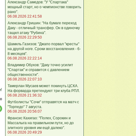
Александр Самедов: "У "Спартака"
мощный старт, но о чемпионстве говорить
рано".
06.08.2026 22:41:58
Александр Гришин: "На бумаге переход
Даку - отличный трансфер. Он в одиночку
тащил атаку "Рубина".
06.08.2026 22:29:50
Шамиль Газизов: "Джапо порвал "кресты"
на другой ноге. Сроки восстановления - 6-
8 месяцев".
06.08.2026 22:22:14
Владимир Обухов: "Даку точно усилит
"Спартак" и справится с давлением
общественности".
06.08.2026 22:07:10
Тамерлан Мусаев может покинуть ЦСКА.
м!
На форварда претендуют три клуба РПЛ.
06.08.2026 21:36:32
ю
Футболисты "Сочи" отправятся на матч с
"Торпедо" 7 августа.
06.08.2026 20:56:07
Франсис Кахигао: "Полех, Сорокин и
Массалыга на правильном пути, но до
элитного уровня им ещё далеко".
06.08.2026 20:49:29