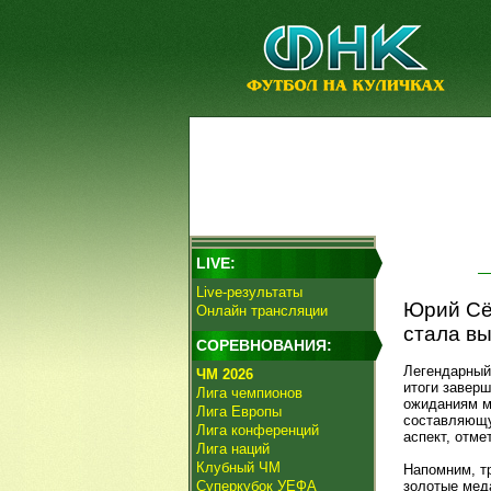
LIVE:
Live-результаты
Юрий Сё
Онлайн трансляции
стала в
СОРЕВНОВАНИЯ:
Легендарный
ЧМ 2026
итоги заверш
Лига чемпионов
ожиданиям м
Лига Европы
составляющу
Лига конференций
аспект, отме
Лига наций
Клубный ЧМ
Напомним, т
Суперкубок УЕФА
золотые меда