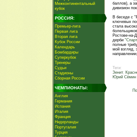
баллов), а з
Межконтинентальный
дивизион по
кубок
В беседе с 
РОССИЯ:
ключевых по
Премьер-лига
стала высока
болельщиков
Первая лига
Ростове-на-
Вторая лига
дерби
"Спарт
Кубок России
полные триб
Календарь
мой взгляд, 
Бомбардиры
направлении,
Суперкубок
Тренеры
Судьи
Теги:
Зенит
,
Красн
Стадионы
Юрий Сёмин
Сборная России
ЧЕМПИОНАТЫ:
По
Англия
Германия
Испания
Италия
Франция
Нидерланды
Португалия
Турция