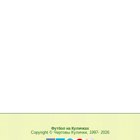
Футбол на Куличках
Copyright © Чертовы Кулички, 1997-
2026