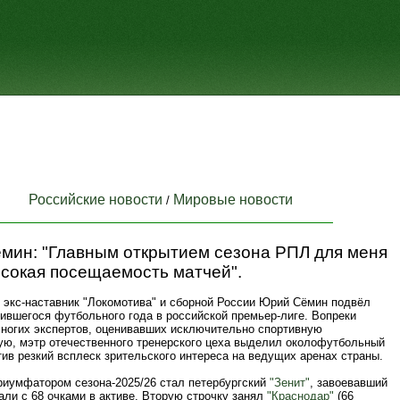
Российские новости
Мировые новости
/
мин: "Главным открытием сезона РПЛ для меня
ысокая посещаемость матчей".
 экс-наставник "Локомотива" и сборной России Юрий Сёмин подвёл
ившегося футбольного года в российской премьер-лиге. Вопреки
ногих экспертов, оценивавших исключительно спортивную
ю, мэтр отечественного тренерского цеха выделил околофутбольный
тив резкий всплеск зрительского интереса на ведущих аренах страны.
риумфатором сезона-2025/26 стал петербургский
"Зенит"
, завоевавший
ли с 68 очками в активе. Вторую строчку занял
"Краснодар"
(66