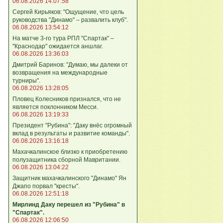
06.08.2026 14:07:58
Сергей Кирьяков: "Ощущение, что цель
руководства "Динамо" – развалить клуб".
06.08.2026 13:54:12
На матче 3-го тура РПЛ "Спартак" –
"Краснодар" ожидается аншлаг.
06.08.2026 13:36:03
Дмитрий Баринов: "Думаю, мы далеки от
возвращения на международные
турниры".
06.08.2026 13:28:05
Пловец Колесников признался, что не
является поклонником Месси.
06.08.2026 13:19:33
Президент "Рубина": "Даку внёс огромный
вклад в результаты и развитие команды".
06.08.2026 13:16:18
Махачкалинское близко к приобретению
полузащитника сборной Мавритании.
06.08.2026 13:04:22
Защитник махачкалинского "Динамо" Ян
Джапо порвал "кресты".
06.08.2026 12:51:18
Мирлинд Даку перешел из "Рубина" в
"Спартак".
06.08.2026 12:06:50