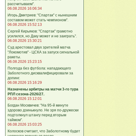
рассчитываем".
06.08.2026 16:06:34
Игорь Дмитриев: "Спартак" с нынешним
составом может стать чемпионом".
06.08.2026 15:52:13
Сергей Кирьяков: "Спартак" грамотно
усилился, но Даку может и не заиграть".
06.08.2026 15:30:21
Суд арестовал двух зрителей матча
"Локомотив" - ЦСКА за запуск сигнальной
ракеты.
06.08.2026 15:23:15
Полгода без футбола: нападающего
Заболотного дисквалифицировали за
допинг.
06.08.2026 15:16:29
Назначены арбитры на матчи 3-го тура
РПЛ сезона-2026/27.
06.08.2026 15:12:01
Богдан Москвичев: "На 95‑й минуте
здорово дзинькнуло. Не зря по‑дружески
подтолкнул штангу перед вторым
таймом".
06.08.2026 15:03:25
Колосков считает, что Заболотному будет
непросто вернуться после