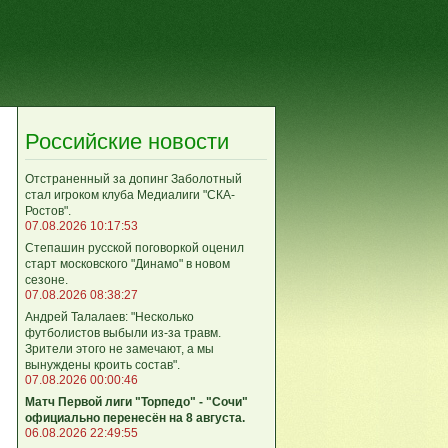
Российские новости
Отстраненный за допинг Заболотный
стал игроком клуба Медиалиги "СКА-
Ростов".
07.08.2026 10:17:53
Степашин русской поговоркой оценил
старт московского "Динамо" в новом
сезоне.
07.08.2026 08:38:27
Андрей Талалаев: "Несколько
футболистов выбыли из-за травм.
Зрители этого не замечают, а мы
вынуждены кроить состав".
07.08.2026 00:00:46
Матч Первой лиги "Торпедо" - "Сочи"
официально перенесён на 8 августа.
06.08.2026 22:49:55