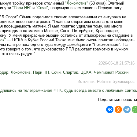
амкнул тройку призеров столичный
"Локомотив"
(53 очка). Элитный
кинули
"Пари НН"
и
"Сочи"
, напрямую вылетевшие в Первую лигу.
"РБ Спорт" Сёмин поделился своими впечатлениями от антуража на
единках весеннего отрезка: "Главным открытием сезона для меня
я посещаемость матчей. Я был приятно удивлен тому, как много
 приходило на матчи в Москве, Санкт-Петербурге, Краснодаре,
Дону! У меня прекрасные эмоции остались от атмосферы на стадионе в
ак"
— ЦСКА в Кубке России! Также мне было очень приятно наблюдать
уны на игре последнего тура между армейцами и "Локомотивом". На
это говорит о том, что руководство РПЛ работает грамотно в нужном
 что очень радует".
2026-05-18 21:57:16
одар
,
Локомотив
,
Пари НН
,
Сочи
,
Спартак
,
ЦСКА
,
Чемпионат России
,
Источник:
Рейтинг Букмекеров
дпишись на телеграм-канал ФНК, будь всегда вместе с любимым сайто
Поделиться новость