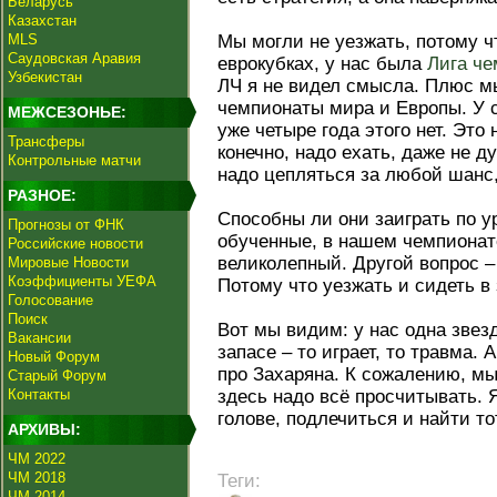
Беларусь
Казахстан
MLS
Мы могли не уезжать, потому ч
Саудовская Аравия
еврокубках, у нас была
Лига че
Узбекистан
ЛЧ я не видел смысла. Плюс мы
чемпионаты мира и Европы. У 
МЕЖСЕЗОНЬЕ:
уже четыре года этого нет. Это
Трансферы
конечно, надо ехать, даже не 
Контрольные матчи
надо цепляться за любой шанс,
РАЗНОЕ:
Способны ли они заиграть по 
Прогнозы от ФНК
обученные, в нашем чемпионат
Российские новости
великолепный. Другой вопрос –
Мировые Новости
Коэффициенты УЕФА
Потому что уезжать и сидеть в з
Голосование
Поиск
Вот мы видим: у нас одна звез
Вакансии
запасе – то играет, то травма.
Новый Форум
про Захаряна. К сожалению, мы
Старый Форум
Контакты
здесь надо всё просчитывать. 
голове, подлечиться и найти тот
АРХИВЫ:
ЧМ 2022
ЧМ 2018
Теги:
ЧМ 2014