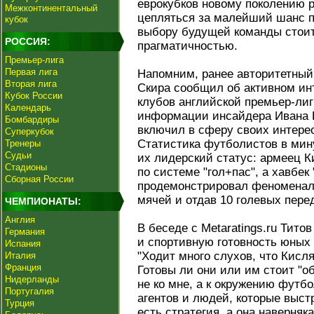
еврокубков новому поколению 
Межконтинентальный
цепляться за малейший шанс пр
кубок
выбору будущей команды стоит
РОССИЯ:
прагматичностью.
Премьер-лига
Первая лига
Напомним, ранее авторитетный
Вторая лига
Скира сообщил об активном инт
Кубок России
клубов английской премьер-ли
Календарь
информации инсайдера Ивана К
Бомбардиры
включил в сферу своих интере
Суперкубок
Статистика футболистов в ми
Тренеры
Судьи
их лидерский статус: армеец К
Стадионы
по системе "гол+пас", а хавбек
Сборная России
продемонстрировал феноменаль
мячей и отдав 10 голевых перед
ЧЕМПИОНАТЫ:
Англия
В беседе с Metaratings.ru Тит
Германия
и спортивную готовность юных 
Испания
"Ходит много слухов, что Кисля
Италия
Франция
Готовы ли они или им стоит "о
Нидерланды
не ко мне, а к окружению футб
Португалия
агентов и людей, которые выст
Турция
есть стратегия, а она наверняка