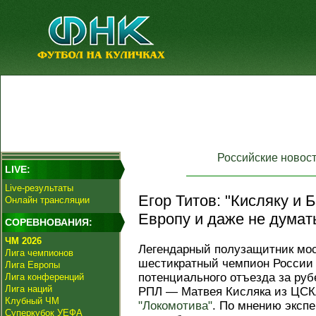
Российские новос
LIVE:
Live-результаты
Егор Титов: "Кисляку и 
Онлайн трансляции
Европу и даже не думать
СОРЕВНОВАНИЯ:
ЧМ 2026
Легендарный полузащитник мо
Лига чемпионов
шестикратный чемпион России 
Лига Европы
потенциального отъезда за ру
Лига конференций
Лига наций
РПЛ — Матвея Кисляка из ЦСКА
Клубный ЧМ
"Локомотива"
. По мнению экспе
Суперкубок УЕФА