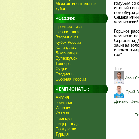
голубым со 
Межконтинентальный
бывший напа
кубок
петербуржца
Семака мини
РОССИЯ:
чемпионский 
Премьер-лига
Горшков расс
Первая лига
чемпионство
Вторая лига
Сергеевым, 
Кубок России
забивал зол
Календарь
и помог выиг
Бомбардиры
гол".
Суперкубок
Тренеры
Судьи
Теги:
Стадионы
Иван С
Сборная России
ЧЕМПИОНАТЫ:
Юрий Г
Англия
Динамо
,
Зен
Германия
Испания
Италия
По
Франция
Нидерланды
Португалия
Турция