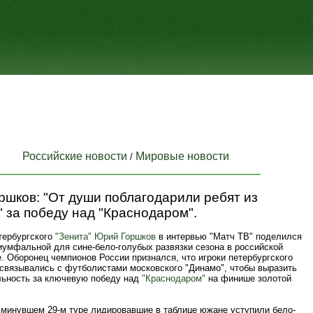
Российские новости
Мировые новости
/
шков: "От души поблагодарили ребят из
 за победу над "Краснодаром".
тербургского
"Зенита"
Юрий Горшков
в интервью "Матч ТВ" поделился
иумфальной для сине-бело-голубых развязки сезона в российской
. Оборонец чемпионов России признался, что игроки петербургского
 связывались с футболистами московского "Динамо", чтобы выразить
льность за ключевую победу над
"Краснодаром"
на финише золотой
 минувшем 29-м туре лидировавшие в таблице южане уступили бело-