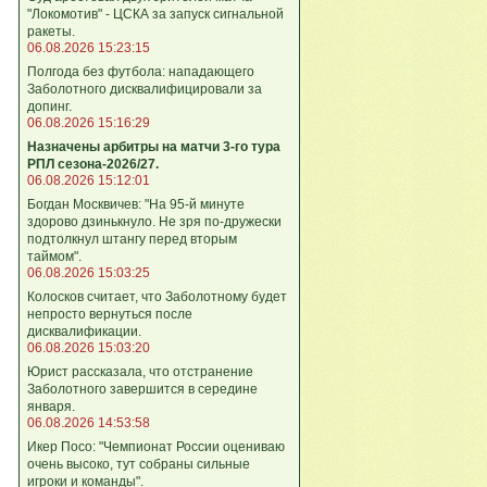
"Локомотив" - ЦСКА за запуск сигнальной
ракеты.
06.08.2026 15:23:15
Полгода без футбола: нападающего
Заболотного дисквалифицировали за
допинг.
06.08.2026 15:16:29
Назначены арбитры на матчи 3-го тура
РПЛ сезона-2026/27.
06.08.2026 15:12:01
Богдан Москвичев: "На 95‑й минуте
здорово дзинькнуло. Не зря по‑дружески
подтолкнул штангу перед вторым
таймом".
06.08.2026 15:03:25
Колосков считает, что Заболотному будет
непросто вернуться после
дисквалификации.
06.08.2026 15:03:20
Юрист рассказала, что отстранение
Заболотного завершится в середине
января.
06.08.2026 14:53:58
Икер Посо: "Чемпионат России оцениваю
очень высоко, тут собраны сильные
игроки и команды".