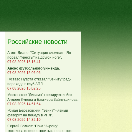
Российские новости
Агент Джапо: "Ситуация сложная - Ян
порвал "кресты" на другой ноге".
07.08.2026 15:16:41
Анонс футбольного уик-энда.
07.08.2026 15:06:06
Густаво Пуэрта отказал "Зениту" ради
перехода в клуб АПЛ.
07.08.2026 15:02:25
Московское "Динамо" тренируется без
Андрея Лунева и Бактиера Зайнутдинова.
07.08.2026 14:51:54
Роман Березовский: "Зенит" - явный
фаворит на победу в РПЛ".
07.08.2026 14:32:10
Сергей Волков: "Пока "Акрону"
тяжеловато перестроиться после того,