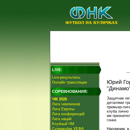
LIVE:
Live-результаты
Юрий Гор
Онлайн трансляции
"Динамо"
СОРЕВНОВАНИЯ:
Защитник пе
ЧМ 2026
деталями тр
Лига чемпионов
премьер-лиге
Лига Европы
клуба лично
Лига конференций
им признате
Лига наций
гонки.
Клубный ЧМ
Суперкубок УЕФА
Напомним, в