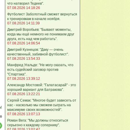
что натворил Тедеев".
07.08.2026 14:18:26
Футболист Заболотный сможет вернуться
к тренировкам в начале ноября.
07.08.2026 14:11:39
Дмитрий Воробьев: "Бывают моменты,
когда мы ещё немного не понимаем друг
друга, есть над чем работать".
07.08.2026 14:06:54
Дмитрий Кузнецов: "Даку — очень
качественный, забивной футболист".
07.08.2026 13:54:33
Манфред Угальде: "Не могу сказать, что
есть судейский заговор против
"Спартака".
07.08.2026 13:39:12
Александр Мостовой: "Галатасарай" - это
хороший вариант для Батракова".
07.08.2026 13:22:21
Сергей Семак: "Многое будет зависеть от
нас - насколько мы сможем сыграть на
м!
максимуме своих возможностей".
07.08.2026 13:07:13
ю
Роман Вега: "Мы должны относиться
серьезно к каждому сопернику".
07.08.2026 13:02:47