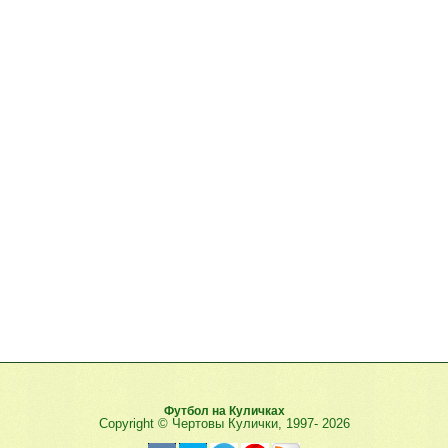
Футбол на Куличках
Copyright © Чертовы Кулички, 1997-
2026