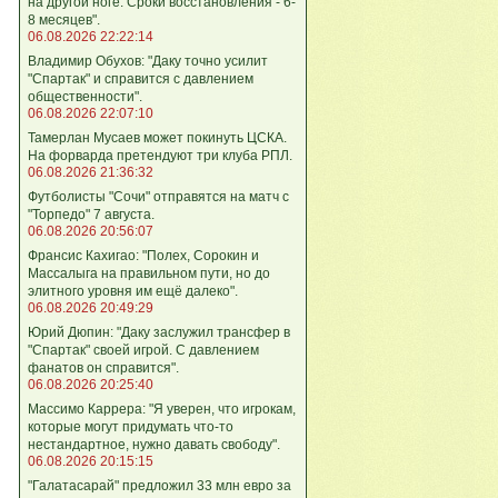
на другой ноге. Сроки восстановления - 6-
8 месяцев".
06.08.2026 22:22:14
Владимир Обухов: "Даку точно усилит
"Спартак" и справится с давлением
общественности".
06.08.2026 22:07:10
Тамерлан Мусаев может покинуть ЦСКА.
На форварда претендуют три клуба РПЛ.
06.08.2026 21:36:32
Футболисты "Сочи" отправятся на матч с
"Торпедо" 7 августа.
06.08.2026 20:56:07
Франсис Кахигао: "Полех, Сорокин и
Массалыга на правильном пути, но до
элитного уровня им ещё далеко".
06.08.2026 20:49:29
Юрий Дюпин: "Даку заслужил трансфер в
"Спартак" своей игрой. С давлением
фанатов он справится".
06.08.2026 20:25:40
Массимо Каррера: "Я уверен, что игрокам,
которые могут придумать что-то
нестандартное, нужно давать свободу".
06.08.2026 20:15:15
"Галатасарай" предложил 33 млн евро за