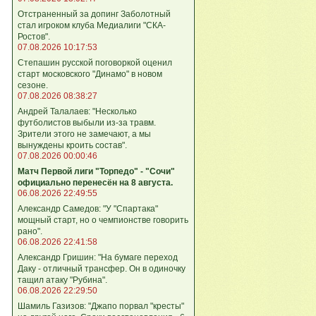
Отстраненный за допинг Заболотный
стал игроком клуба Медиалиги "СКА-
Ростов".
07.08.2026 10:17:53
Степашин русской поговоркой оценил
старт московского "Динамо" в новом
сезоне.
07.08.2026 08:38:27
Андрей Талалаев: "Несколько
футболистов выбыли из-за травм.
Зрители этого не замечают, а мы
вынуждены кроить состав".
07.08.2026 00:00:46
Матч Первой лиги "Торпедо" - "Сочи"
официально перенесён на 8 августа.
06.08.2026 22:49:55
Александр Самедов: "У "Спартака"
мощный старт, но о чемпионстве говорить
рано".
06.08.2026 22:41:58
Александр Гришин: "На бумаге переход
Даку - отличный трансфер. Он в одиночку
тащил атаку "Рубина".
06.08.2026 22:29:50
Шамиль Газизов: "Джапо порвал "кресты"