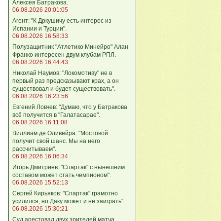
Алексея Батракова.
06.08.2026 20:01:05
Агент: "К Дркушичу есть интерес из
Испании и Турции".
06.08.2026 16:58:33
Полузащитник "Атлетико Минейро" Алан
Франко интересен двум клубам РПЛ.
06.08.2026 16:44:43
Николай Наумов: "Локомотиву" не в
первый раз предсказывают крах, а он
существовал и будет существовать".
06.08.2026 16:23:56
Евгений Ловчев: "Думаю, что у Батракова
всё получится в "Галатасарае".
06.08.2026 16:11:08
Виллиам де Оливейра: "Мостовой
получит свой шанс. Мы на него
рассчитываем".
06.08.2026 16:06:34
Игорь Дмитриев: "Спартак" с нынешним
составом может стать чемпионом".
06.08.2026 15:52:13
Сергей Кирьяков: "Спартак" грамотно
усилился, но Даку может и не заиграть".
06.08.2026 15:30:21
Суд арестовал двух зрителей матча