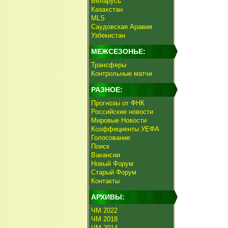
Беларусь
Казахстан
MLS
Саудовская Аравия
Узбекистан
МЕЖСЕЗОНЬЕ:
Трансферы
Контрольные матчи
РАЗНОЕ:
Прогнозы от ФНК
Российские новости
Мировые Новости
Коэффициенты УЕФА
Голосование
Поиск
Вакансии
Новый Форум
Старый Форум
Контакты
АРХИВЫ:
ЧМ 2022
ЧМ 2018
ЧМ 2014