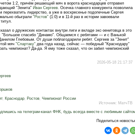
счетом 1:2, причём решающий мяч в ворота краснодарцев отправил
дающий "Зенита"
Иван Сергеев
. Осечка главного конкурента позволила
м перехватить лидерство, а уже в воскресенье подопечные Сергея
мально обыграли
"Ростов"
(1:0) и в 11-й раз в истории завоевали
титул.
казал о дружеских контактах внутри лиги и вкладе экс-зенитовца в это
: "Большое спасибо "Динамо". Общаемся с ребятами — и с Ванькой
Данилом Глебовым. От души поблагодарили ребят. Сергеев за "Зенит"
отой мяч
"Спартаку"
два года назад, сейчас — победный "Краснодару"
рать чемпионат? Да-да. Я ему тоже сказал, что он забил чемпионский
2026-05-18 21:17:37
ергеев
оршков
ит
,
Краснодар
,
Ростов
,
Чемпионат России
Источник:
МатчТВ
дпишись на телеграм-канал ФНК, будь всегда вместе с любимым сайто
Поделиться новость