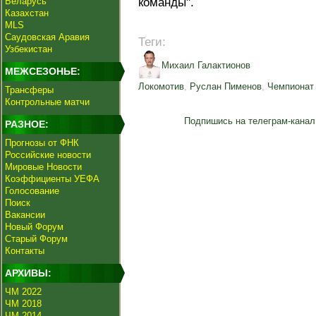
Беларусь
команды".
Казахстан
MLS
Саудовская Аравия
Теги:
Узбекистан
Михаил Галактионов
МЕЖСЕЗОНЬЕ:
Локомотив
,
Руслан Пименов
,
Чемпионат
Трансферы
Контрольные матчи
Подпишись на телеграм-канал
РАЗНОЕ:
Прогнозы от ФНК
Российские новости
Мировые Новости
Коэффициенты УЕФА
Голосование
Поиск
Вакансии
Новый Форум
Старый Форум
Контакты
АРХИВЫ:
ЧМ 2022
ЧМ 2018
ЧМ 2014