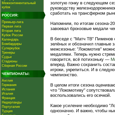
золотую гонку в следующем сез
Межконтинентальный
кубок
руководству железнодорожнико
сработать на трансферном рынк
РОССИЯ:
Премьер-лига
Напомним, по итогам сезона-2
Первая лига
завоевал бронзовые медали че
Вторая лига
Кубок России
В беседе с "Матч ТВ" Пименов 
Календарь
зелёных и обозначил главные з
Бомбардиры
Суперкубок
межсезонье: "Локомотив" можн
Тренеры
медалями. Теперь нужно стреми
Судьи
говорится, всё потихоньку —
М
Стадионы
вперед. Важно сохранить соста
Сборная России
игроки, укрепиться. И в следу
ЧЕМПИОНАТЫ:
чемпионство.
Англия
В целом итоги сезона оцениваю
Германия
Испания
что "Локомотиву" сопутствовала
Италия
воспользовались его осечкой.
Франция
Нидерланды
Какое усиление необходимо "Л
Португалия
однозначно. И важно, чтобы ны
Турция