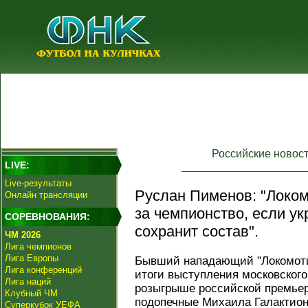
Российские новос
LIVE:
Live-результаты
Руслан Пименов: "Локом
Онлайн трансляции
за чемпионство, если ук
СОРЕВНОВАНИЯ:
сохранит состав".
ЧМ 2026
Лига чемпионов
Лига Европы
Бывший нападающий "Локомоти
Лига конференций
итоги выступления московског
Лига наций
розыгрыше российской премьер
Клубный ЧМ
подопечные Михаила Галактион
Суперкубок УЕФА