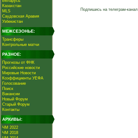
Беларусь
Казахстан
Подпишись на телеграм-канал
MLS
Саудовская Аравия
Узбекистан
МЕЖСЕЗОНЬЕ:
Трансферы
Контрольные матчи
РАЗНОЕ:
Прогнозы от ФНК
Российские новости
Мировые Новости
Коэффициенты УЕФА
Голосование
Поиск
Вакансии
Новый Форум
Старый Форум
Контакты
АРХИВЫ:
ЧМ 2022
ЧМ 2018
ЧМ 2014