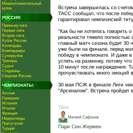
Межконтинентальный
Встреча завершилась со счетом
кубок
ТАСС сообщал, что после поб
РОССИЯ:
гарантировал чемпионский титу
Премьер-лига
Первая лига
"Как бы ни хотелось говорить о
Вторая лига
реальности тяжело полностью а
Кубок России
главный матч сезона будет 30 
Календарь
уже были на финале, перед мат
Бомбардиры
победу в чемпионате. И даже в 
Суперкубок
успеть на разминку, потому что
Тренеры
Судьи
10 минут после награждения. Та
Стадионы
прочувствовать много эмоций в
Сборная России
30 мая ПСЖ в финале Лиги чем
ЧЕМПИОНАТЫ:
"Арсеналом". Встреча пройдет 
Англия
Германия
Испания
Теги:
Италия
Франция
Матвей Сафонов
Нидерланды
Португалия
Пари Сен-Жермен
Турция