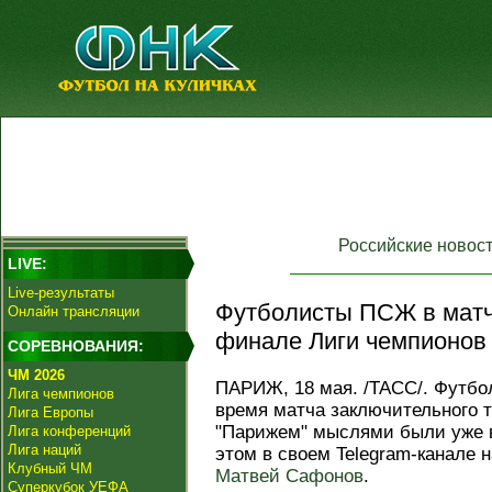
Российские новос
LIVE:
Live-результаты
Футболисты ПСЖ в матч
Онлайн трансляции
финале Лиги чемпионов 
СОРЕВНОВАНИЯ:
ЧМ 2026
ПАРИЖ, 18 мая. /ТАСС/. Футб
Лига чемпионов
время матча заключительного 
Лига Европы
"Парижем" мыслями были уже
Лига конференций
Лига наций
этом в своем Telegram-канале
Клубный ЧМ
Матвей Сафонов
.
Суперкубок УЕФА