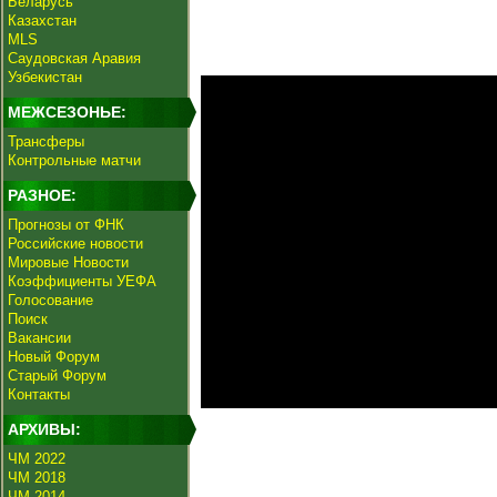
Беларусь
Казахстан
MLS
Саудовская Аравия
Узбекистан
МЕЖСЕЗОНЬЕ:
Трансферы
Контрольные матчи
РАЗНОЕ:
Прогнозы от ФНК
Российские новости
Мировые Новости
Коэффициенты УЕФА
Голосование
Поиск
Вакансии
Новый Форум
Старый Форум
Контакты
АРХИВЫ:
ЧМ 2022
ЧМ 2018
ЧМ 2014