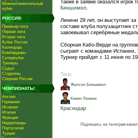
Также в заявке оказался игрок 
Межконтинентальный
Беншимол
.
кубок
РОССИЯ:
Ленини 29 лет, он выступает за 
составе клуба полузащитник с
Премьер-лига
Первая лига
завоевывал серебряные медали
Вторая лига
Кубок России
Сборная Кабо-Верде на группо
Календарь
сыграет с командами Испании, 
Бомбардиры
Турнир пройдет с 11 июня по 1
Суперкубок
Тренеры
Судьи
Стадионы
Теги:
Сборная России
Жилсон Беншимол
ЧЕМПИОНАТЫ:
Англия
Кевин Ленини
Германия
Испания
Краснодар
Италия
Франция
Нидерланды
Подпишись на телеграм-канал
Португалия
Турция