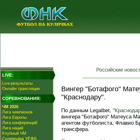
Российские новос
LIVE:
Live-результаты
Вингер "Ботафого" Мате
Онлайн трансляции
"Краснодару".
СОРЕВНОВАНИЯ:
ЧМ 2026
По данным Legalbet,
"Краснодар
Лига чемпионов
вингера "Ботафого" Матеуса Ма
Лига Европы
агентом футболиста, Флавио Б
Лига конференций
Лига наций
трансфера.
Клубный ЧМ
Суперкубок УЕФА