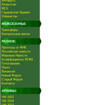
Беларусь
Казахстан
MLS
Саудовская Аравия
Узбекистан
МЕЖСЕЗОНЬЕ:
Трансферы
Контрольные матчи
РАЗНОЕ:
Прогнозы от ФНК
Российские новости
Мировые Новости
Коэффициенты УЕФА
Голосование
Поиск
Вакансии
Новый Форум
Старый Форум
Контакты
АРХИВЫ:
ЧМ 2022
ЧМ 2018
ЧМ 2014