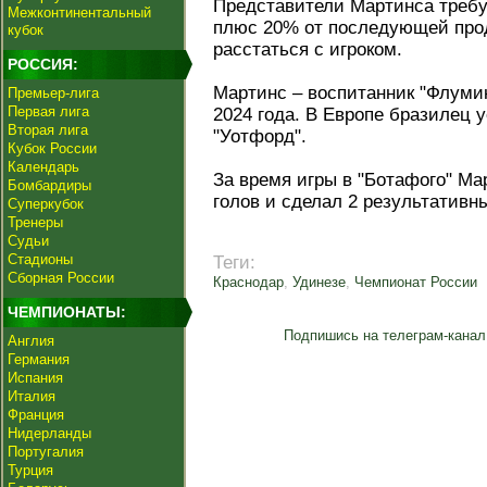
Представители Мартинса требу
Межконтинентальный
плюс 20% от последующей прод
кубок
расстаться с игроком.
РОССИЯ:
Мартинс – воспитанник "Флумине
Премьер-лига
Первая лига
2024 года. В Европе бразилец 
Вторая лига
"Уотфорд".
Кубок России
Календарь
За время игры в "Ботафого" Ма
Бомбардиры
голов и сделал 2 результативн
Суперкубок
Тренеры
Судьи
Стадионы
Теги:
Сборная России
Краснодар
,
Удинезе
,
Чемпионат России
ЧЕМПИОНАТЫ:
Подпишись на телеграм-канал
Англия
Германия
Испания
Италия
Франция
Нидерланды
Португалия
Турция