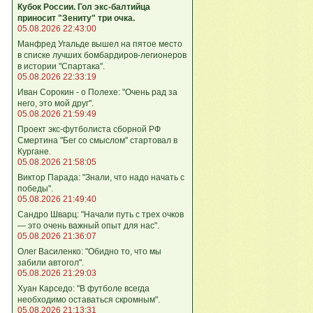
Кубок России. Гол экс-балтийца
приносит "Зениту" три очка.
05.08.2026 22:43:00
Манфред Угальде вышел на пятое место
в списке лучших бомбардиров-легионеров
в истории "Спартака".
05.08.2026 22:33:19
Иван Сорокин - о Полехе: "Очень рад за
него, это мой друг".
05.08.2026 21:59:49
Проект экс-футболиста сборной РФ
Смертина "Бег со смыслом" стартовал в
Кургане.
05.08.2026 21:58:05
Виктор Парада: "Знали, что надо начать с
победы".
05.08.2026 21:49:40
Сандро Шварц: "Начали путь с трех очков
— это очень важный опыт для нас".
05.08.2026 21:36:07
Олег Василенко: "Обидно то, что мы
забили автогол".
05.08.2026 21:29:03
Хуан Карседо: "В футболе всегда
необходимо оставаться скромным".
05.08.2026 21:13:31