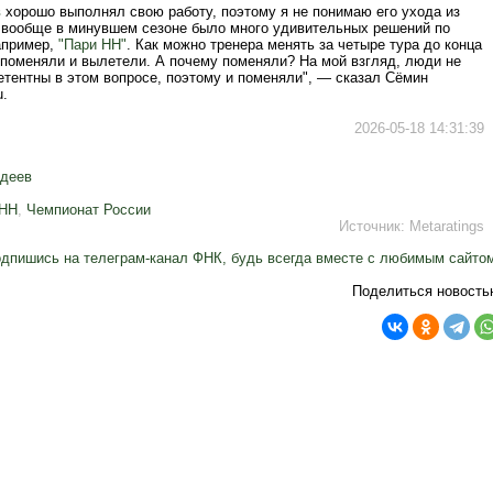
в
хорошо выполнял свою работу, поэтому я не понимаю его ухода из
о вообще в минувшем сезоне было много удивительных решений по
апример,
"Пари НН"
. Как можно тренера менять за четыре тура до конца
 поменяли и вылетели. А почему поменяли? На мой взгляд, люди не
етентны в этом вопросе, поэтому и поменяли", — сказал Сёмин
u.
2026-05-18 14:31:39
едеев
 НН
,
Чемпионат России
Источник:
Metaratings
дпишись на телеграм-канал ФНК, будь всегда вместе с любимым сайто
Поделиться новость