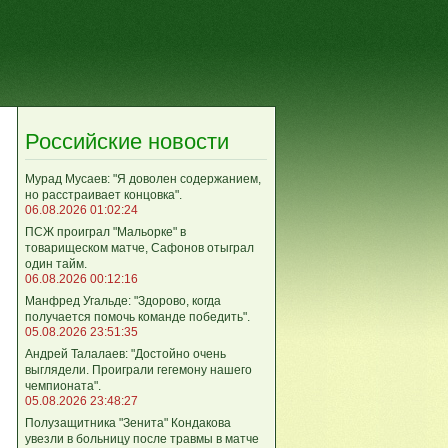
Российские новости
Мурад Мусаев: "Я доволен содержанием,
но расстраивает концовка".
06.08.2026 01:02:24
ПСЖ проиграл "Мальорке" в
товарищеском матче, Сафонов отыграл
один тайм.
06.08.2026 00:12:16
Манфред Угальде: "Здорово, когда
получается помочь команде победить".
05.08.2026 23:51:35
Андрей Талалаев: "Достойно очень
выглядели. Проиграли гегемону нашего
чемпионата".
05.08.2026 23:48:27
Полузащитника "Зенита" Кондакова
увезли в больницу после травмы в матче