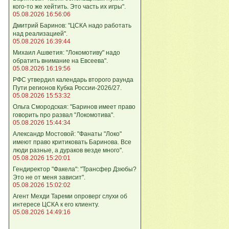
кого‑то же хейтить. Это часть их игры".
05.08.2026 16:56:06
Дмитрий Баринов: "ЦСКА надо работать
над реализацией".
05.08.2026 16:39:44
Михаил Ашветия: "Локомотиву" надо
обратить внимание на Евсеева".
05.08.2026 16:19:56
РФС утвердил календарь второго раунда
Пути регионов Кубка России-2026/27.
05.08.2026 15:53:32
Ольга Смородская: "Баринов имеет право
говорить про развал "Локомотива".
05.08.2026 15:44:34
Александр Мостовой: "Фанаты "Локо"
имеют право критиковать Баринова. Все
люди разные, а дураков везде много".
05.08.2026 15:20:01
Гендиректор "Факела": "Трансфер Дзюбы?
Это не от меня зависит".
05.08.2026 15:02:02
Агент Мехди Тареми опроверг слухи об
интересе ЦСКА к его клиенту.
05.08.2026 14:49:16