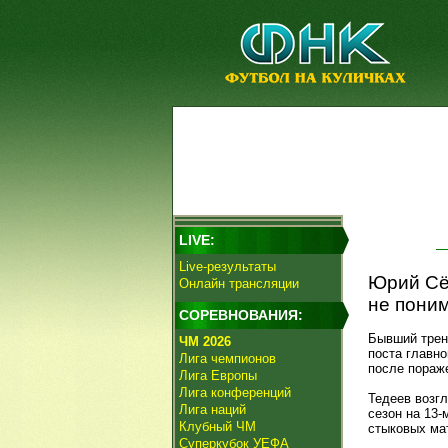
LIVE:
Live-результаты
Юрий Сё
Онлайн трансляции
не поним
СОРЕВНОВАНИЯ:
Бывший тре
ЧМ 2026
поста главно
Лига чемпионов
после пораже
Лига Европы
Лига конференций
Тедеев возгл
Лига наций
сезон на 13-
Клубный ЧМ
стыковых ма
Суперкубок УЕФА