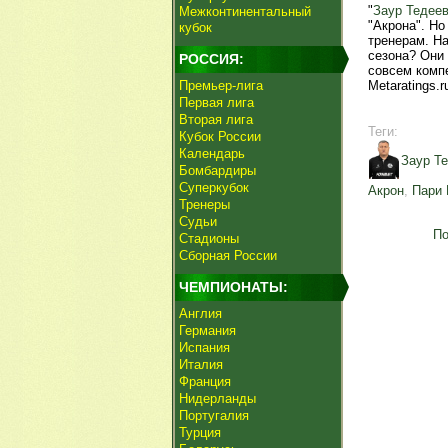
"
Заур Тедее
Межконтинентальный
"Акрона". Н
кубок
тренерам. Н
сезона? Они
РОССИЯ:
совсем комп
Премьер-лига
Metaratings.r
Первая лига
Вторая лига
Теги:
Кубок России
Календарь
Заур Т
Бомбардиры
Суперкубок
Акрон
,
Пари
Тренеры
Судьи
По
Стадионы
Сборная России
ЧЕМПИОНАТЫ:
Англия
Германия
Испания
Италия
Франция
Нидерланды
Португалия
Турция