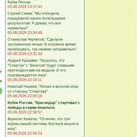
Кубка России.
05.08.2026 23:37:42
Сергей Семак: "Мы победили,
порадовали наших болельщиков
результатом. Я думаю, что все
нормально".
05.08.2026 23:34:49
Станислав Черчесов: "Сделали
заслуженную ничью. В основное время
проигрывать, так скажем, неправильно".
05.08.2026 23:32:34
Андрей Аршавин: "Казалось, что
"Спартак" с "Зенитом" будут главными
претендентами на медали. И это
м!
подтверждается пока".
05.08.2026 23:19:11
ю
Николай Наумов: "Лёгкая и веселая игра
со стороны "Спартака".
05.08.2026 23:00:18
Кубок России. "Краснодар" стартовал с
победы в серии пенальти.
05.08.2026 22:58:57
Франсис Кахигао: "Отлично, что три
игрока нашей системы fast‑track вошли в
игру".
05.08.2026 22:46:53