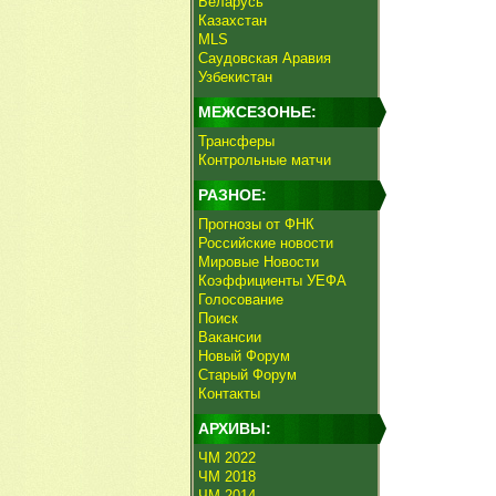
Беларусь
Казахстан
MLS
Саудовская Аравия
Узбекистан
МЕЖСЕЗОНЬЕ:
Трансферы
Контрольные матчи
РАЗНОЕ:
Прогнозы от ФНК
Российские новости
Мировые Новости
Коэффициенты УЕФА
Голосование
Поиск
Вакансии
Новый Форум
Старый Форум
Контакты
АРХИВЫ:
ЧМ 2022
ЧМ 2018
ЧМ 2014