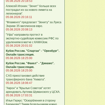
05.08.2026 20:18:53
Алексей Игонин: "Зенит" больше всех
пострадал из-за нового лимита на
легионеров".
05.08.2026 20:16:11
"Фламенго" предлагает "Зениту" за Луиса
Энрике 35 миллионов евро.
05.08.2026 20:08:13
"Уфа" направила протест в
экспертно‑судейскую комиссию РФС по
удалениям в матче с КАМАЗом.
05.08.2026 20:01:02
Кубок России. "Спартак" - "Оренбург".
Онлайн трансляция.
05.08.2026 18:25:00
Кубок России. "Факел" - "Динамо".
Онлайн трансляция.
05.08.2026 18:25:00
CAS приостановил действие
трансферного бана "Ахмата".
05.08.2026 18:06:47
"Акрон" и "Крылья Советов" хотят
арендовать Артема Шуманского у ЦСКА.
05.08.2026 17:03:31
Илья Геркус: "Оскорбления в сторону
Баринова? Таким болельщикам нужно