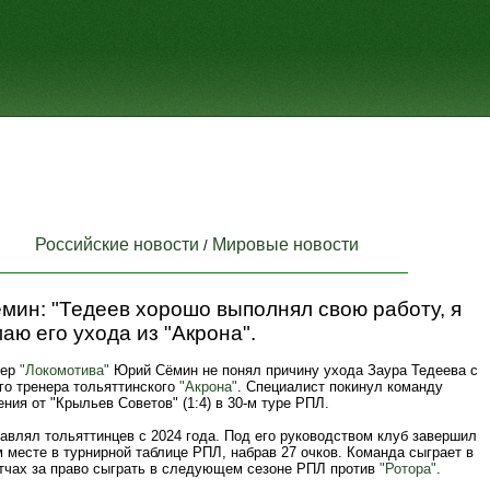
Российские новости
Мировые новости
/
мин: "Тедеев хорошо выполнял свою работу, я
аю его ухода из "Акрона".
нер
"Локомотива"
Юрий Сёмин не понял причину ухода Заура Тедеева с
го тренера тольяттинского
"Акрона"
. Специалист покинул команду
ния от "Крыльев Советов" (1:4) в 30-м туре РПЛ.
авлял тольяттинцев с 2024 года. Под его руководством клуб завершил
м месте в турнирной таблице РПЛ, набрав 27 очков. Команда сыграет в
тчах за право сыграть в следующем сезоне РПЛ против
"Ротора"
.