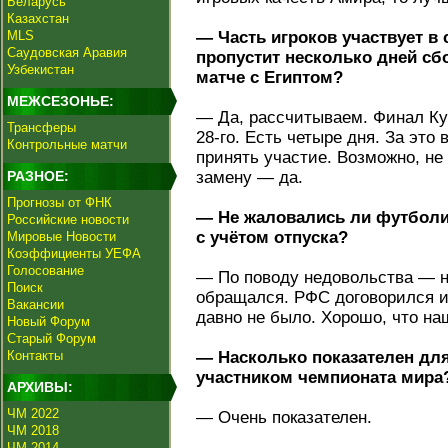
Беларусь
Казахстан
MLS
— Часть игроков участвует в
Саудовская Аравия
пропустит несколько дней сбо
Узбекистан
матче с Египтом?
МЕЖСЕЗОНЬЕ:
— Да, рассчитываем. Финал Ку
Трансферы
28-го. Есть четыре дня. За это
Контрольные матчи
принять участие. Возможно, не
РАЗНОЕ:
замену — да.
Прогнозы от ФНК
— Не жаловались ли футболи
Российские новости
с учётом отпуска?
Мировые Новости
Коэффициенты УЕФА
Голосование
— По поводу недовольства — не
Поиск
обращался. РФС договорился и 
Вакансии
давно не было. Хорошо, что на
Новый Форум
Старый Форум
Контакты
— Насколько показателен для 
участником чемпионата мира
АРХИВЫ:
ЧМ 2022
— Очень показателен.
ЧМ 2018
ЧМ 2014