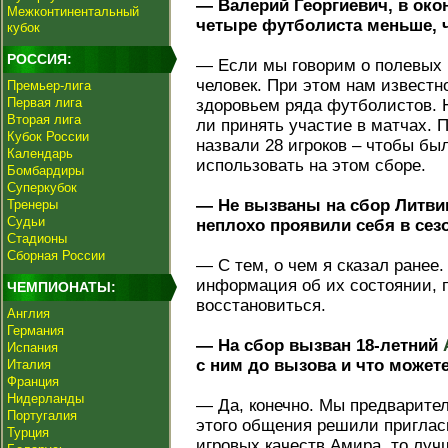
— Валерий Георгиевич, в око
Межконтинентальный
четыре футболиста меньше, 
кубок
РОССИЯ:
— Если мы говорим о полевых и
человек. При этом нам известн
Премьер-лига
Первая лига
здоровьем ряда футболистов. Н
Вторая лига
ли принять участие в матчах. 
Кубок России
назвали 28 игроков – чтобы был
Календарь
использовать на этом сборе.
Бомбардиры
Суперкубок
— Не вызваны на сбор Литви
Тренеры
Судьи
неплохо проявили себя в сезо
Стадионы
Сборная России
— С тем, о чем я сказал ранее.
информация об их состоянии, 
ЧЕМПИОНАТЫ:
восстановиться.
Англия
Германия
— На сбор вызван 18‑летний
Испания
с ним до вызова и что можете
Италия
Франция
Нидерланды
— Да, конечно. Мы предварител
Португалия
этого общения решили пригласи
Турция
игровых качеств Амира, то луч