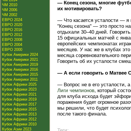
— Конец сезона, многие футб
ЧМ 2010
их мотивировать?
ЧМ 2006
ЧМ 2002
ЕВРО 2024
— Что касается усталости — я 
ЕВРО 2020
"Конец сезона" — это просто н
ЕВРО 2016
отдыхали 30–40 дней. Говорить
ЕВРО 2012
15 официальных матчей с янва
ЕВРО 2008
европейских чемпионатах играют
ЕВРО 2004
месяцев. У нас же в клубах это
ЕВРО 2000
Кубок Америки 2024
месяца соревновательного пери
Кубок Америки 2021
Говорить об их усталости смеш
Кубок Америки 2019
Кубок Америки 2016
— А если говорить о Матвее 
Кубок Америки 2015
Кубок Америки 2011
— Вопрос не в его усталости, а
Кубок Африки 2025
Кубок Африки 2023
Лиги чемпионов
, который состо
Кубок Африки 2021
для клуба исхода будет эйфори
Кубок Африки 2019
поражения будет огромное разо
Кубок Африки 2017
мы решили, что будет психоло
Кубок Африки 2015
после такого финала.
Кубок Африки 2013
Кубок Африки 2012
Кубок Африки 2010
Кубок Азии 2023
Теги: