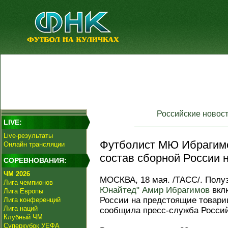
Российские новос
LIVE:
Live-результаты
Футболист МЮ Ибрагимо
Онлайн трансляции
состав сборной России 
СОРЕВНОВАНИЯ:
ЧМ 2026
МОСКВА, 18 мая. /ТАСС/. Полу
Лига чемпионов
Юнайтед"
Амир Ибрагимов
вклю
Лига Европы
России на предстоящие товари
Лига конференций
Лига наций
сообщила пресс-служба Россий
Клубный ЧМ
Суперкубок УЕФА