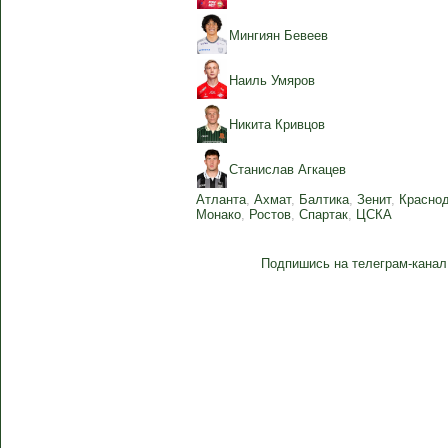
Мингиян Бевеев
Наиль Умяров
Никита Кривцов
Станислав Агкацев
Атланта
,
Ахмат
,
Балтика
,
Зенит
,
Красно
Монако
,
Ростов
,
Спартак
,
ЦСКА
Подпишись на телеграм-канал