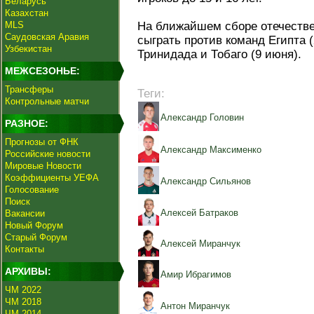
Беларусь
Казахстан
MLS
На ближайшем сборе отечеств
Саудовская Аравия
сыграть против команд Египта (
Узбекистан
Тринидада и Тобаго (9 июня).
МЕЖСЕЗОНЬЕ:
Трансферы
Теги:
Контрольные матчи
Александр Головин
РАЗНОЕ:
Прогнозы от ФНК
Александр Максименко
Российские новости
Мировые Новости
Коэффициенты УЕФА
Александр Сильянов
Голосование
Поиск
Алексей Батраков
Вакансии
Новый Форум
Старый Форум
Алексей Миранчук
Контакты
АРХИВЫ:
Амир Ибрагимов
ЧМ 2022
ЧМ 2018
Антон Миранчук
ЧМ 2014