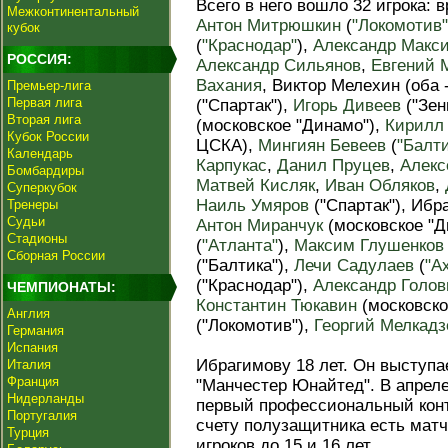
Всего в него вошло 32 игрока: 
Межконтинентальный
Антон Митрюшкин
(
"Локомотив"
кубок
(
"Краснодар"
),
Александр Макс
РОССИЯ:
Александр Сильянов
,
Евгений 
Вахания
, Виктор Мелехин (оба 
Премьер-лига
Первая лига
("Спартак"),
Игорь Дивеев
("Зен
Вторая лига
(московское "Динамо"),
Кирилл
Кубок России
ЦСКА),
Мингиян Бевеев
(
"Балти
Календарь
Карпукас
,
Данил Пруцев
,
Алекс
Бомбардиры
Матвей Кисляк
,
Иван Обляков
,
Суперкубок
Наиль Умяров
("Спартак"), Ибр
Тренеры
Судьи
Антон Миранчук
(московское "Д
Стадионы
(
"Атланта"
),
Максим Глушенков
Сборная России
("Балтика"),
Лечи Садулаев
(
"А
("Краснодар"),
Александр Голов
ЧЕМПИОНАТЫ:
Константин Тюкавин
(московско
Англия
("Локомотив"),
Георгий Мелкадз
Германия
Испания
Ибрагимову 18 лет. Он выступ
Италия
Франция
"Манчестер Юнайтед". В апрел
Нидерланды
первый профессиональный конт
Португалия
счету полузащитника есть матч
Турция
игроков до 15 и 16 лет.