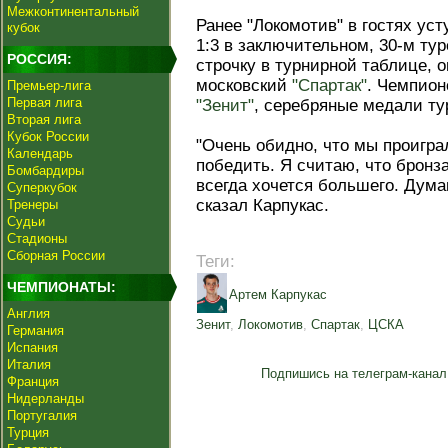
Межконтинентальный
Ранее "Локомотив" в гостях ус
кубок
1:3 в заключительном, 30-м ту
РОССИЯ:
строчку в турнирной таблице, 
московский
"Спартак"
. Чемпион
Премьер-лига
Первая лига
"Зенит"
, серебряные медали ту
Вторая лига
Кубок России
"Очень обидно, что мы проигра
Календарь
победить. Я считаю, что бронза
Бомбардиры
всегда хочется большего. Дума
Суперкубок
сказал Карпукас.
Тренеры
Судьи
Стадионы
Сборная России
Теги:
ЧЕМПИОНАТЫ:
Артем Карпукас
Англия
Зенит
,
Локомотив
,
Спартак
,
ЦСКА
Германия
Испания
Италия
Подпишись на телеграм-канал
Франция
Нидерланды
Португалия
Турция