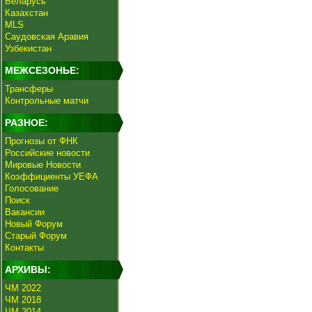
Беларусь
Казахстан
MLS
Саудовская Аравия
Узбекистан
МЕЖСЕЗОНЬЕ:
Трансферы
Контрольные матчи
РАЗНОЕ:
Прогнозы от ФНК
Российские новости
Мировые Новости
Коэффициенты УЕФА
Голосование
Поиск
Вакансии
Новый Форум
Старый Форум
Контакты
АРХИВЫ:
ЧМ 2022
ЧМ 2018
ЧМ 2014