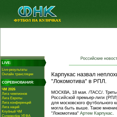
Российские новос
LIVE:
Live-результаты
Карпукас назвал неплох
Онлайн трансляции
"Локомотива" в РПЛ.
СОРЕВНОВАНИЯ:
ЧМ 2026
МОСКВА, 18 мая. /ТАСС/. Треть
Лига чемпионов
Российской премьер-лиги (РПЛ
Лига Европы
для московского футбольного 
Лига конференций
Лига наций
могла быть выше. Такое мнени
Клубный ЧМ
"Локомотива"
Артем Карпукас
.
Суперкубок УЕФА