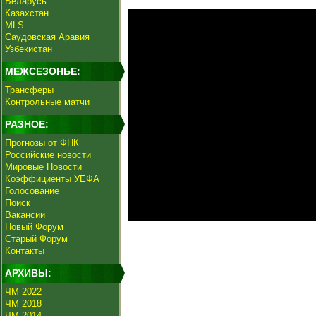
Беларусь
Казахстан
MLS
Саудовская Аравия
Узбекистан
МЕЖСЕЗОНЬЕ:
Трансферы
Контрольные матчи
РАЗНОЕ:
Прогнозы от ФНК
Российские новости
Мировые Новости
Коэффициенты УЕФА
Голосование
Поиск
Вакансии
Новый Форум
Старый Форум
Контакты
АРХИВЫ:
ЧМ 2022
ЧМ 2018
ЧМ 2014