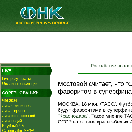
Российские новос
LIVE:
Live-результаты
Мостовой считает, что "
Онлайн трансляции
фаворитом в суперфина
СОРЕВНОВАНИЯ:
ЧМ 2026
МОСКВА, 18 мая. /ТАСС/. Футб
Лига чемпионов
будут фаворитами в суперфина
Лига Европы
"Краснодара"
. Такое мнение Т
Лига конференций
Лига наций
СССР в составе красно-белых 
Клубный ЧМ
Суперкубок УЕФА