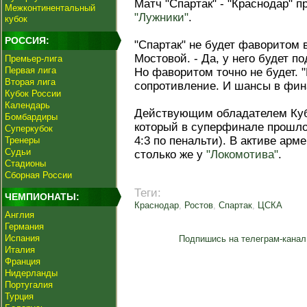
Матч "Спартак" - "Краснодар" п
Межконтинентальный
"Лужники"
.
кубок
РОССИЯ:
"Спартак" не будет фаворитом 
Мостовой. - Да, у него будет п
Премьер-лига
Первая лига
Но фаворитом точно не будет. 
Вторая лига
сопротивление. И шансы в фин
Кубок России
Календарь
Действующим обладателем Куб
Бомбардиры
который в суперфинале прошло
Суперкубок
4:3 по пенальти). В активе арм
Тренеры
Судьи
столько же у
"Локомотива"
.
Стадионы
Сборная России
Теги:
ЧЕМПИОНАТЫ:
Краснодар
,
Ростов
,
Спартак
,
ЦСКА
Англия
Германия
Испания
Подпишись на телеграм-канал
Италия
Франция
Нидерланды
Португалия
Турция