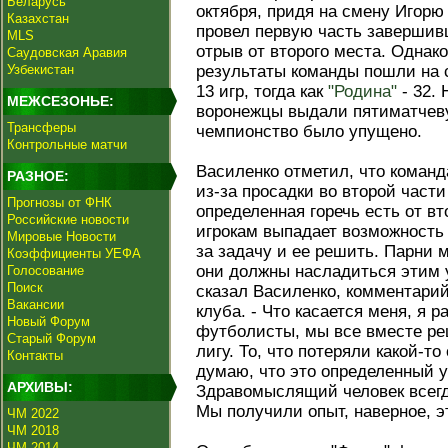
Беларусь
октября, придя на смену Игорю
Казахстан
провел первую часть завершив
MLS
отрыв от второго места. Однак
Саудовская Аравия
Узбекистан
результаты команды пошли на с
13 игр, тогда как
"Родина"
- 32. 
МЕЖСЕЗОНЬЕ:
воронежцы выдали пятиматчев
Трансферы
чемпионство было упущено.
Контрольные матчи
Василенко отметил, что коман
РАЗНОЕ:
из-за просадки во второй части
Прогнозы от ФНК
определенная горечь есть от вт
Российские новости
игрокам выпадает возможность
Мировые Новости
за задачу и ее решить. Парни
Коэффициенты УЕФА
они должны насладиться этим у
Голосование
Поиск
сказал Василенко, комментарий
Вакансии
клуба. - Что касается меня, я р
Новый Форум
футболисты, мы все вместе ре
Старый Форум
лигу. То, что потеряли какой-то
Контакты
думаю, что это определенный у
АРХИВЫ:
Здравомыслящий человек всегда
Мы получили опыт, наверное, э
ЧМ 2022
ЧМ 2018
ЧМ 2014