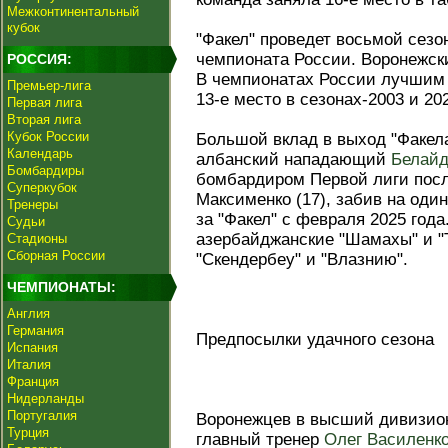
Межконтинентальный
кубок
"Факел" проведет восьмой сез
чемпионата России. Воронежски
РОССИЯ:
В чемпионатах России лучшим
Премьер-лига
13-е место в сезонах-2003 и 202
Первая лига
Вторая лига
Кубок России
Большой вклад в выход "Факела
Календарь
албанский нападающий
Белайд
Бомбардиры
бомбардиром Первой лиги пос
Суперкубок
Максименко (17), забив на оди
Тренеры
за "Факел" с февраля 2025 года
Судьи
азербайджанские "Шамахы" и "Т
Стадионы
Сборная России
"Скендербеу" и "Влазнию".
ЧЕМПИОНАТЫ:
Англия
Германия
Предпосылки удачного сезона
Испания
Италия
Франция
Нидерланды
Португалия
Воронежцев в высший дивизион 
Турция
главный тренер
Олег Василенк