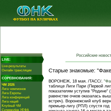
Российские новос
LIVE:
Live-результаты
Старые знакомые: "Факе
Онлайн трансляции
СОРЕВНОВАНИЯ:
ВОРОНЕЖ, 18 мая. /ТАСС/.
"Фа
ЧМ 2026
таблице Лиги Пари (Первой ли
Лига чемпионов
показателям уступив "Родине" 
Лига Европы
равенстве очков оказалась выш
Лига конференций
встреч). Воронежский клуб вер
Лига наций
премьер-лигу (РПЛ) спустя год 
Клубный ЧМ
Суперкубок УЕФА
команда заняла 16-е место в т