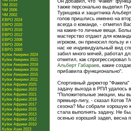
Он добавил, что "Факел" функц
ЧМ 2010
также персонально выделил Пу
ЧМ 2006
Турищева и защитника Альберт
ЧМ 2002
голов пришлись именно на втор
ЕВРО 2024
всегда о команде, - отметил Ва
ЕВРО 2020
ЕВРО 2016
на какие-то личные вещи. Бол
ЕВРО 2012
мастерство отдают для команд
ЕВРО 2008
игроком, он приносил пользу и 
ЕВРО 2004
нас не индивидуальный вид сп
ЕВРО 2000
забил много мячей, работал дл
Кубок Америки 2024
отметил, как спрогрессировал
М
Кубок Америки 2021
Кубок Америки 2019
Альберт Габараев
, какие созд
Кубок Америки 2016
прибавила функционально".
Кубок Америки 2015
Кубок Америки 2011
Спортивный директор "Факела" 
Кубок Африки 2025
задачу выхода в РПЛ удалось в
Кубок Африки 2023
"Положительные эмоции, мы вы
Кубок Африки 2021
Кубок Африки 2019
премьер-лигу, - сказал Котов Т
Кубок Африки 2017
сезона? Мы собрали хорошую ко
Кубок Африки 2015
стала выполнять задачу. Не бы
Кубок Африки 2013
осенью хороший задел, весна по
Кубок Африки 2012
Кубок Африки 2010
Кубок Азии 2023