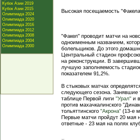
Кубок Азии 2019
Кубок Азии 2015
Высокая посещаемость "Факела
Олимпиада 2024
Олимпиада 2020
Олимпиада 2016
Олимпиада 2012
Олимпиада 2008
"Факел" проводит матчи на нов
Олимпиада 2004
одноименным названием, котор
Олимпиада 2000
болельщиков. До этого домашн
Центральный стадион профсоюз
на реконструкции. В завершивш
лучшую заполняемость стадион
показателем 91,2%.
В стыковых матчах определятс
следующего сезона. Занявшие т
таблице Первой лиги
"Урал"
и в
против махачкалинского "Динам
тольяттинского
"Акрона"
(13-е м
Первые матчи пройдут 20 мая н
ответные - 23 мая на полях клу