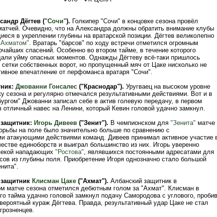
сандр Дёгтев (
"Сочи"
).
Голкипер "Сочи" в концовке сезона провёл
матчей. Очевидно, что на Александра должны обратить внимание клубы
еся в укреплении глубины на вратарской позиции. Дёгтев великолепно
"Ахматом"
. Вратарь "барсов" по ходу встречи отметился огромным
рчайших спасений. Особенно во втором тайме, в течение которого
дали уйму опасных моментов. Однажды Дёгтеву всё-таки пришлось
 сетки собственных ворот, но пропущенный мяч от Цаке нисколько не
тивное впечатление от перфоманса вратаря "Сочи".
тник:
Джованни Гонсалес
("Краснодар").
Уругваец на высоком уровне
ку сезона и регулярно отмечался результативными действиями. Вот и в
бургом" Джованни записал себе в актив голевую передачу, в первом
 отличный навес на Ленини, который Кевин головой удачно замкнул.
 защитник:
Игорь Дивеев
("Зенит").
В чемпионском для
"Зенита"
матче
борьбы на поле было значительно больше по сравнению с
и атакующими действиями команд. Дивеев принимал активное участие 
естве единоборств и выиграл большинство из них. Игорь уверенно
пекой нападающих
"Ростова"
, являвшихся постоянными адресатами для
сов из глубины поля. Приобретение Игоря однозначно стало большой
нита".
 защитник
Клисман Цаке
("Ахмат").
Албанский защитник в
м матче сезона отметился дебютным голом за "Ахмат". Клисман в
го тайма удачно головой замкнул подачу Самородова с углового, проби
вероятный кураж Дёгтева. Правда, результативный удар Цаке не стал
грозненцев.