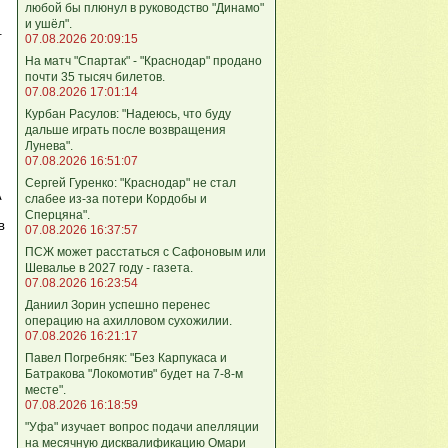
любой бы плюнул в руководство "Динамо"
и ушёл".
.
07.08.2026 20:09:15
На матч "Спартак" - "Краснодар" продано
почти 35 тысяч билетов.
07.08.2026 17:01:14
Курбан Расулов: "Надеюсь, что буду
дальше играть после возвращения
Лунева".
07.08.2026 16:51:07
Сергей Гуренко: "Краснодар" не стал
А
слабее из-за потери Кордобы и
Сперцяна".
в
07.08.2026 16:37:57
ПСЖ может расстаться с Сафоновым или
Шевалье в 2027 году - газета.
07.08.2026 16:23:54
Даниил Зорин успешно перенес
операцию на ахилловом сухожилии.
07.08.2026 16:21:17
Павел Погребняк: "Без Карпукаса и
Батракова "Локомотив" будет на 7-8-м
месте".
07.08.2026 16:18:59
"Уфа" изучает вопрос подачи апелляции
на месячную дисквалификацию Омари