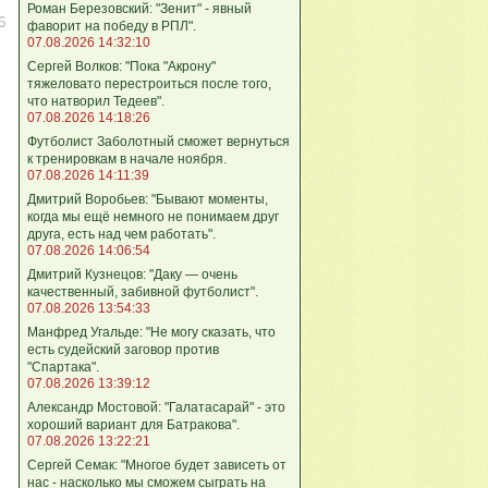
Роман Березовский: "Зенит" - явный
6
фаворит на победу в РПЛ".
07.08.2026 14:32:10
Сергей Волков: "Пока "Акрону"
тяжеловато перестроиться после того,
что натворил Тедеев".
07.08.2026 14:18:26
Футболист Заболотный сможет вернуться
к тренировкам в начале ноября.
07.08.2026 14:11:39
Дмитрий Воробьев: "Бывают моменты,
когда мы ещё немного не понимаем друг
друга, есть над чем работать".
07.08.2026 14:06:54
Дмитрий Кузнецов: "Даку — очень
качественный, забивной футболист".
07.08.2026 13:54:33
Манфред Угальде: "Не могу сказать, что
есть судейский заговор против
"Спартака".
07.08.2026 13:39:12
Александр Мостовой: "Галатасарай" - это
хороший вариант для Батракова".
07.08.2026 13:22:21
Сергей Семак: "Многое будет зависеть от
нас - насколько мы сможем сыграть на