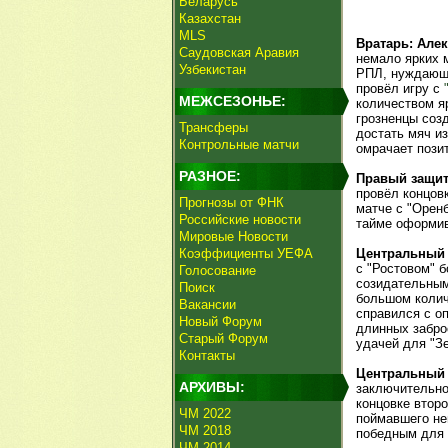
Беларусь
Казахстан
MLS
Вратарь: Алек
Саудовская Аравия
немало ярких 
Узбекистан
РПЛ, нуждающи
провёл игру с
МЕЖСЕЗОНЬЕ:
количеством я
грозненцы соз
Трансферы
достать мяч из
Контрольные матчи
омрачает пози
РАЗНОЕ:
Правый защи
провёл концов
Прогнозы от ФНК
матче с "Орен
Российские новости
тайме оформив
Мировые Новости
Коэффициенты УЕФА
Центральный
с "Ростовом" 
Голосование
созидательным
Поиск
большом колич
Вакансии
справился с о
Новый Форум
длинных забро
Старый Форум
удачей для "Зе
Контакты
Центральный
АРХИВЫ:
заключительно
концовке второ
ЧМ 2022
поймавшего не
ЧМ 2018
победным для 
ЧМ 2014