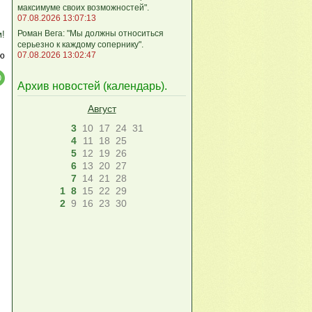
максимуме своих возможностей".
07.08.2026 13:07:13
Роман Вега: "Мы должны относиться
м!
серьезно к каждому сопернику".
ю
07.08.2026 13:02:47
Архив новостей (
календарь
).
Август
3
10
17
24
31
4
11
18
25
5
12
19
26
6
13
20
27
7
14
21
28
1
8
15
22
29
2
9
16
23
30