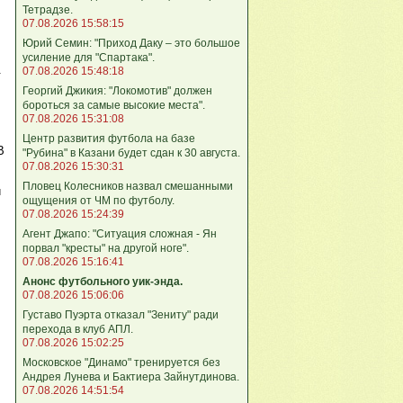
Тетрадзе.
07.08.2026 15:58:15
Юрий Семин: "Приход Даку – это большое
усиление для "Спартака".
.
07.08.2026 15:48:18
Георгий Джикия: "Локомотив" должен
бороться за самые высокие места".
07.08.2026 15:31:08
Центр развития футбола на базе
В
"Рубина" в Казани будет сдан к 30 августа.
07.08.2026 15:30:31
Пловец Колесников назвал смешанными
и
ощущения от ЧМ по футболу.
07.08.2026 15:24:39
Агент Джапо: "Ситуация сложная - Ян
порвал "кресты" на другой ноге".
07.08.2026 15:16:41
Анонс футбольного уик-энда.
07.08.2026 15:06:06
Густаво Пуэрта отказал "Зениту" ради
перехода в клуб АПЛ.
07.08.2026 15:02:25
Московское "Динамо" тренируется без
Андрея Лунева и Бактиера Зайнутдинова.
07.08.2026 14:51:54