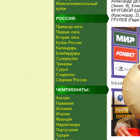
Александр ДЕГ
Межконтинентальный
(Зенит, 8), К
кубок
КРУГОВОЙ (ЦС
(Краснодар, 2
РОССИЯ:
ГРУЛЕВ (Пари
Премьер-лига
Первая лига
Вторая лига
Кубок России
Календарь
Бомбардиры
Суперкубок
Тренеры
Судьи
Стадионы
Сборная России
ЧЕМПИОНАТЫ:
Англия
Германия
Испания
Италия
Франция
Нидерланды
Португалия
Турция