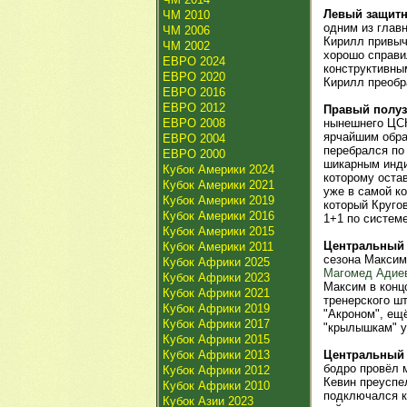
Левый защит
ЧМ 2010
одним из глав
ЧМ 2006
Кирилл привыч
ЧМ 2002
хорошо справи
ЕВРО 2024
конструктивны
ЕВРО 2020
Кирилл преобр
ЕВРО 2016
ЕВРО 2012
Правый полу
ЕВРО 2008
нынешнего ЦС
ярчайшим образ
ЕВРО 2004
перебрался по 
ЕВРО 2000
шикарным инди
Кубок Америки 2024
которому оста
Кубок Америки 2021
уже в самой к
Кубок Америки 2019
который Круго
Кубок Америки 2016
1+1 по системе
Кубок Америки 2015
Центральный
Кубок Америки 2011
сезона Максим 
Кубок Африки 2025
Магомед Адие
Кубок Африки 2023
Максим в конц
Кубок Африки 2021
тренерского ш
Кубок Африки 2019
"Акроном", ещ
Кубок Африки 2017
"крылышкам" у
Кубок Африки 2015
Кубок Африки 2013
Центральный
бодро провёл 
Кубок Африки 2012
Кевин преуспел
Кубок Африки 2010
подключался к
Кубок Азии 2023