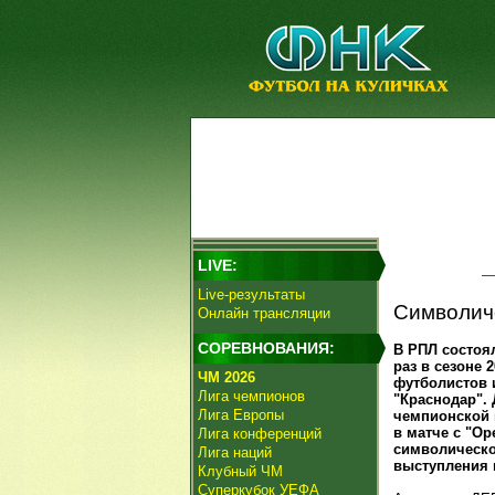
LIVE:
Live-результаты
Символиче
Онлайн трансляции
СОРЕВНОВАНИЯ:
В РПЛ состоя
раз в сезоне 
ЧМ 2026
футболистов 
Лига чемпионов
"Краснодар". 
Лига Европы
чемпионской 
в матче с "Ор
Лига конференций
символическо
Лига наций
выступления в
Клубный ЧМ
Суперкубок УЕФА