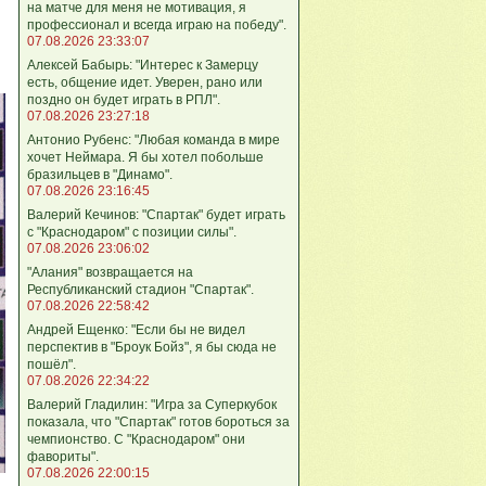
на матче для меня не мотивация, я
профессионал и всегда играю на победу".
07.08.2026 23:33:07
Алексей Бабырь: "Интерес к Замерцу
есть, общение идет. Уверен, рано или
поздно он будет играть в РПЛ".
07.08.2026 23:27:18
Антонио Рубенс: "Любая команда в мире
хочет Неймара. Я бы хотел побольше
бразильцев в "Динамо".
07.08.2026 23:16:45
Валерий Кечинов: "Спартак" будет играть
с "Краснодаром" с позиции силы".
07.08.2026 23:06:02
"Алания" возвращается на
Республиканский стадион "Спартак".
07.08.2026 22:58:42
Андрей Ещенко: "Если бы не видел
перспектив в "Броук Бойз", я бы сюда не
пошёл".
07.08.2026 22:34:22
Валерий Гладилин: "Игра за Суперкубок
показала, что "Спартак" готов бороться за
чемпионство. С "Краснодаром" они
фавориты".
07.08.2026 22:00:15