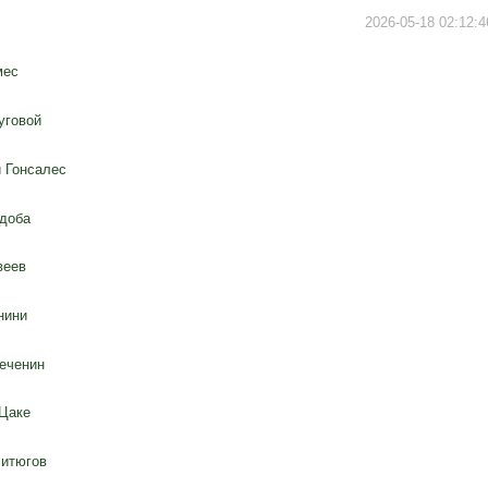
2026-05-18 02:12:4
мес
уговой
 Гонсалес
доба
веев
нини
еченин
Цаке
итюгов