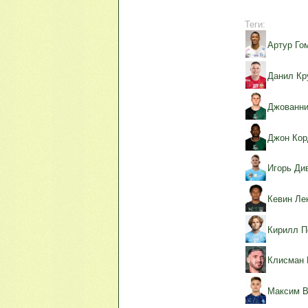
Теги:
Артур Го
Данил Кр
Джованни
Джон Кор
Игорь Ди
Кевин Ле
Кирилл П
Клисман 
Максим В