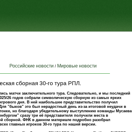
Российские новости
Мировые новости
/
ская сборная 30-го тура РПЛ.
лись матчи заключительного тура. Следовательно, и мы последний
2025/26 годов собрали символическую сборную из самых ярких
игрового дня. В ней наибольшее представительство получил
Для "быков" это был нерадостный день из-за итоговой неудачи в
гонке, но благодаря убедительному выступлению команды Мусаева
енбургом" сразу три её представителя получили места в
й сборной. ФНК в данном материале подробно разобрал
сех главных игроков 30-го тура по нашей версии.