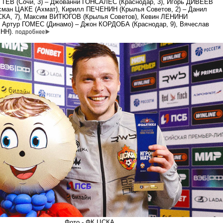
ТЕВ (Сочи, 3) – Джованни ГОНСАЛЕС (Краснодар, 3), Игорь ДИВЕЕВ
лисман ЦАКЕ (Ахмат), Кирилл ПЕЧЕНИН (Крылья Советов, 2) – Данил
КА, 7), Максим ВИТЮГОВ (Крылья Советов), Кевин ЛЕНИНИ
), Артур ГОМЕС (Динамо) – Джон КОРДОБА (Краснодар, 9), Вячеслав
 НН).
Фото - ФК ЦСКА