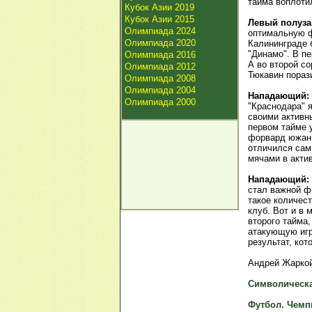
тайма воплотил
Кубок Азии 2019
Кубок Азии 2015
Левый полуз
Олимпиада 2024
оптимальную ф
Олимпиада 2020
Калининграде б
"Динамо". В п
Олимпиада 2016
А во второй со
Олимпиада 2012
Тюкавин пораз
Олимпиада 2008
Олимпиада 2004
Нападающий:
Олимпиада 2000
"Краснодара" 
своими активн
первом тайме 
форвард южан 
отличился сам
мячами в акти
Нападающий: 
стал важной фи
такое количест
клуб. Вот и в 
второго тайма
атакующую игр
результат, кот
Андрей Жаркой
Символическа
Футбол. Чемп