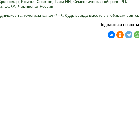
Краснодар
,
Крылья Советов
,
Пари НН
,
Символическая сборная РПЛ
и
,
ЦСКА
,
Чемпионат России
дпишись на телеграм-канал ФНК, будь всегда вместе с любимым сайто
Поделиться новость