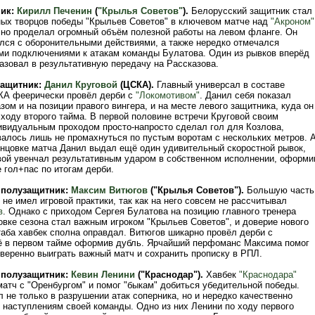
ник:
Кирилл Печенин
(
"Крылья Советов"
).
Белорусский защитник стал
ных творцов победы "Крыльев Советов" в ключевом матче над
"Акроном"
но проделал огромный объём полезной работы на левом фланге. Он
лся с оборонительными действиями, а также нередко отмечался
ми подключениями к атакам команды Булатова. Один из рывков вперёд
азовал в результативную передачу на Рассказова.
защитник:
Данил Круговой
(ЦСКА).
Главный универсал в составе
КА феерически провёл дерби с
"Локомотивом"
. Данил себя показал
ом и на позиции правого вингера, и на месте левого защитника, куда он
ходу второго тайма. В первой половине встречи Круговой своим
видуальным проходом просто-напросто сделал гол для Козлова,
валось лишь не промахнуться по пустым воротам с нескольких метров. 
онцовке матча Данил выдал ещё один удивительный скоростной рывок,
вой увенчал результативным ударом в собственном исполнении, оформи
 гол+пас по итогам дерби.
 полузащитник:
Максим Витюгов
("Крылья Советов").
Большую часть
не имел игровой практики, так как на него совсем не рассчитывал
в
. Однако с приходом Сергея Булатова на позицию главного тренера
овке сезона стал важным игроком "Крыльев Советов", и доверие нового
таба хавбек сполна оправдал. Витюгов шикарно провёл дерби с
ё в первом тайме оформив дубль. Ярчайший перфоманс Максима помог
веренно выиграть важный матч и сохранить прописку в РПЛ.
 полузащитник:
Кевин Ленини
("Краснодар").
Хавбек
"Краснодара"
матч с "Оренбургом" и помог "быкам" добиться убедительной победы.
 не только в разрушении атак соперника, но и нередко качественно
 наступлениям своей команды. Одно из них Ленини по ходу первого