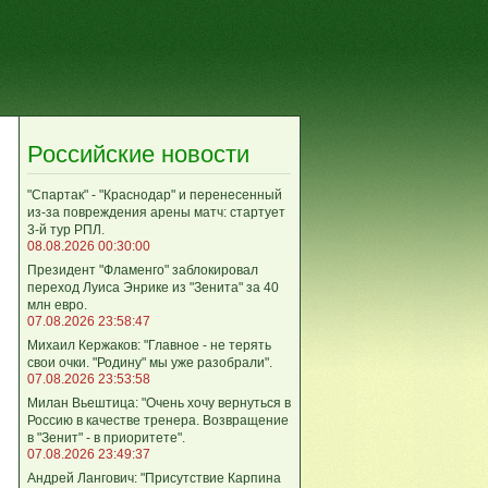
Российские новости
"Спартак" - "Краснодар" и перенесенный
из-за повреждения арены матч: стартует
3-й тур РПЛ.
08.08.2026 00:30:00
Президент "Фламенго" заблокировал
переход Луиса Энрике из "Зенита" за 40
млн евро.
07.08.2026 23:58:47
Михаил Кержаков: "Главное - не терять
свои очки. "Родину" мы уже разобрали".
07.08.2026 23:53:58
Милан Вьештица: "Очень хочу вернуться в
Россию в качестве тренера. Возвращение
в "Зенит" - в приоритете".
07.08.2026 23:49:37
Андрей Лангович: "Присутствие Карпина