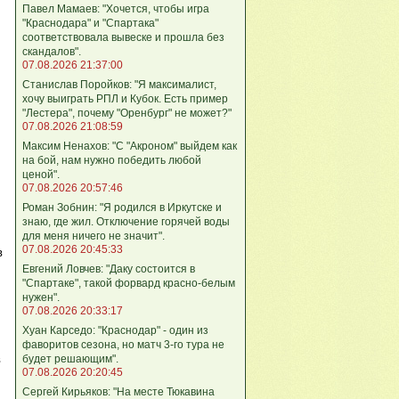
Павел Мамаев: "Хочется, чтобы игра
"Краснодара" и "Спартака"
соответствовала вывеске и прошла без
скандалов".
07.08.2026 21:37:00
Станислав Поройков: "Я максималист,
хочу выиграть РПЛ и Кубок. Есть пример
"Лестера", почему "Оренбург" не может?"
07.08.2026 21:08:59
Максим Ненахов: "С "Акроном" выйдем как
на бой, нам нужно победить любой
ценой".
07.08.2026 20:57:46
Роман Зобнин: "Я родился в Иркутске и
знаю, где жил. Отключение горячей воды
для меня ничего не значит".
07.08.2026 20:45:33
в
Евгений Ловчев: "Даку состоится в
"Спартаке", такой форвард красно-белым
нужен".
07.08.2026 20:33:17
Хуан Карседо: "Краснодар" - один из
фаворитов сезона, но матч 3-го тура не
будет решающим".
в
07.08.2026 20:20:45
Сергей Кирьяков: "На месте Тюкавина