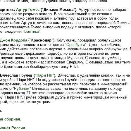
 в забитый мяч, головой удачно замкнув подачу Гонсалеса.
ащитник:
Артур Гомес
("Динамо-Москва").
Артур постепенно набирает
орму после разрыва ахилла. В заключительной игре сезона в
разилец ярко себя показал и активно поучаствовал в обоих голах
ервом тайме Артур отличился сам, воспользовавшись передачей Фомина
рокапятиминутке Гомес выполнил подачу с углового, после которой
ил владения
"Балтики"
.
Джон Кордоба
("Краснодар").
Колумбиец порадовал болельщиков
ярким выступлением в матче против
"Оренбурга"
. Джон, как обычно,
ыми действиями постоянно держал в напряжении оборону оренбуржцев. 
уральцы ещё сдерживали Кордобу, но во второй половине встречи
поучаствовал в двух голах команды Мусаева. Сначала колумбиец
, а в концовке встречи ассистировал Сперцяну. С семнадцатью забитым
ве Джон выиграл бомбардирскую гонку РПЛ.
Вячеслав Грулёв (
"Пари НН"
).
Вячеслав, к удивлению многих, так и не
гурой в "Пари НН". По ходу сезона Грулёв проводил на поле явно не
во времени, на которое он рассчитывал при переходе в нижегородский
матче с
"Рубином"
Вячеслав вышел на поле лишь на замену по ходу
, однако выход 27-летнего форварда со скамейки заметно оживил
у "Пари НН". Грулёв оформил дубль и принёс нижегородцам ничейный
орый, впрочем, их не устроил.
.
я сборная.
ионат России.