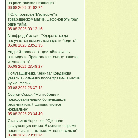
но расстраивает концовка".
06.08.2026 01:02:24
ПСЖ проиграл "Мальорке" в
товарищеском матче, Сафонов отыграл
один тайм.
06.08.2026 00:12:16
Манфред Угальде: "Здорово, когда
получается помочь команде победить".
05.08.2026 23:51:35
Андрей Талалаев: "Достойно очень
выглядели. Проиграли гегемону нашего
чемпионата".
05.08.2026 23:48:27
Полузащитника "Зенита" Кондакова
увезли в больницу после травмы в матче
Кубка России.
05.08.2026 23:37:42
Сергей Семак: "Мы победили,
порадовали наших болельщиков
результатом. Я думаю, что все
нормально".
05.08.2026 23:34:49
Станислав Черчесов: "Сделали
заслуженную ничью. В основное время
проигрывать, так скажем, неправильно".
05.08.2026 23:32:34