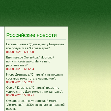
Российские новости
Евгений Ловчев: "Думаю, что у Батракова
всё получится в "Галатасарае".
06.08.2026 16:11:08
Виллиам де Оливейра: "Мостовой
получит свой шанс. Мы на него
рассчитываем".
06.08.2026 16:06:34
Игорь Дмитриев: "Спартак" с нынешним
составом может стать чемпионом".
06.08.2026 15:52:13
Сергей Кирьяков: "Спартак" грамотно
усилился, но Даку может и не заиграть".
06.08.2026 15:30:21
Суд арестовал двух зрителей матча
"Локомотив" - ЦСКА за запуск сигнальной
ракеты.