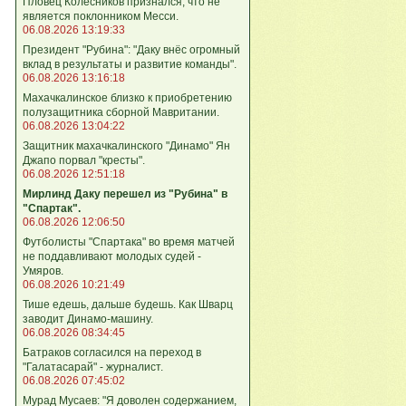
Пловец Колесников признался, что не
является поклонником Месси.
06.08.2026 13:19:33
Президент "Рубина": "Даку внёс огромный
вклад в результаты и развитие команды".
06.08.2026 13:16:18
Махачкалинское близко к приобретению
полузащитника сборной Мавритании.
06.08.2026 13:04:22
Защитник махачкалинского "Динамо" Ян
Джапо порвал "кресты".
06.08.2026 12:51:18
Мирлинд Даку перешел из "Рубина" в
"Спартак".
06.08.2026 12:06:50
Футболисты "Спартака" во время матчей
не поддавливают молодых судей -
Умяров.
06.08.2026 10:21:49
Тише едешь, дальше будешь. Как Шварц
заводит Динамо-машину.
06.08.2026 08:34:45
Батраков согласился на переход в
"Галатасарай" - журналист.
06.08.2026 07:45:02
Мурад Мусаев: "Я доволен содержанием,