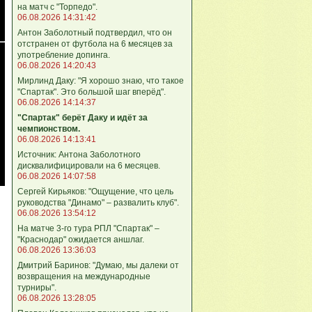
на матч с "Торпедо".
06.08.2026 14:31:42
Антон Заболотный подтвердил, что он
отстранен от футбола на 6 месяцев за
употребление допинга.
06.08.2026 14:20:43
Мирлинд Даку: "Я хорошо знаю, что такое
"Спартак". Это большой шаг вперёд".
06.08.2026 14:14:37
"Спартак" берёт Даку и идёт за
чемпионством.
06.08.2026 14:13:41
Источник: Антона Заболотного
дисквалифицировали на 6 месяцев.
06.08.2026 14:07:58
Сергей Кирьяков: "Ощущение, что цель
руководства "Динамо" – развалить клуб".
06.08.2026 13:54:12
На матче 3-го тура РПЛ "Спартак" –
"Краснодар" ожидается аншлаг.
06.08.2026 13:36:03
Дмитрий Баринов: "Думаю, мы далеки от
возвращения на международные
турниры".
06.08.2026 13:28:05