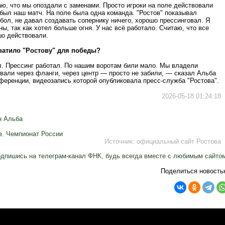
ю, что мы опоздали с заменами. Просто игроки на поле действовали
был наш матч. На поле была одна команда. "Ростов" показывал
ол, не давал создавать сопернику ничего, хорошо прессинговал. Я
ы, так как хотел больше огня. У нас всё работало. Считаю, что все
шо действовали.
ватило "Ростову" для победы?
л. Прессинг работал. По нашим воротам били мало. Мы владели
вали через фланги, через центр — просто не забили, — сказал Альба
ференции, видеозапись которой опубликовала пресс-служба "Ростова".
2026-05-18 01:24:18
н Альба
в
,
Чемпионат России
Источник:
официальный сайт Ростова
дпишись на телеграм-канал ФНК, будь всегда вместе с любимым сайто
Поделиться новость