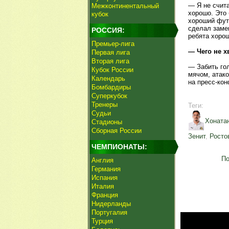
— Я не счита
Межконтинентальный
хорошо. Это 
кубок
хороший футб
сделал замен
РОССИЯ:
ребята хоро
Премьер-лига
— Чего не х
Первая лига
Вторая лига
— Забить го
Кубок России
мячом, атако
Календарь
на пресс-кон
Бомбардиры
Суперкубок
Тренеры
Теги:
Судьи
Хоната
Стадионы
Сборная России
Зенит
,
Росто
ЧЕМПИОНАТЫ:
По
Англия
Германия
Испания
Италия
Франция
Нидерланды
Португалия
Турция