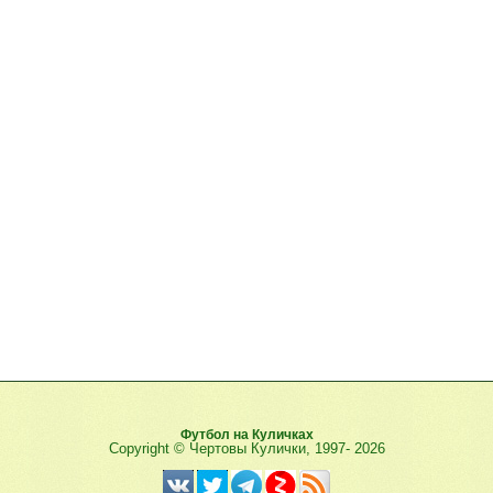
Футбол на Куличках
Copyright © Чертовы Кулички, 1997-
2026