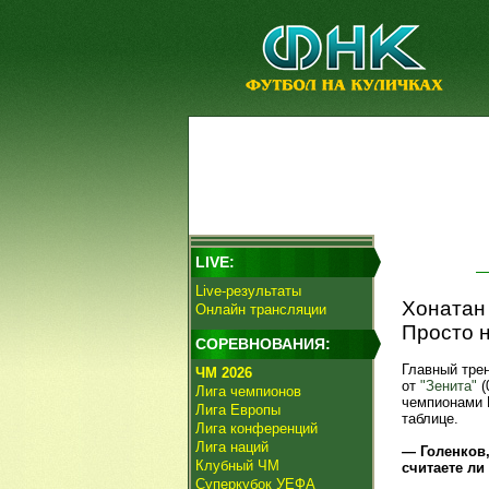
LIVE:
Live-результаты
Хонатан 
Онлайн трансляции
Просто н
СОРЕВНОВАНИЯ:
Главный тре
ЧМ 2026
от
"Зенита"
(
Лига чемпионов
чемпионами Р
Лига Европы
таблице.
Лига конференций
Лига наций
— Голенков,
Клубный ЧМ
считаете ли
Суперкубок УЕФА