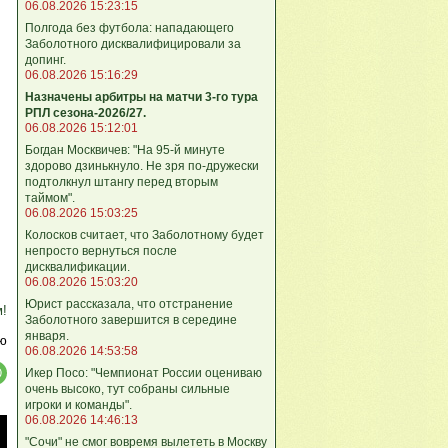
06.08.2026 15:23:15
Полгода без футбола: нападающего
Заболотного дисквалифицировали за
допинг.
06.08.2026 15:16:29
Назначены арбитры на матчи 3-го тура
РПЛ сезона-2026/27.
06.08.2026 15:12:01
Богдан Москвичев: "На 95‑й минуте
здорово дзинькнуло. Не зря по‑дружески
подтолкнул штангу перед вторым
таймом".
06.08.2026 15:03:25
Колосков считает, что Заболотному будет
непросто вернуться после
дисквалификации.
06.08.2026 15:03:20
Юрист рассказала, что отстранение
м!
Заболотного завершится в середине
января.
ю
06.08.2026 14:53:58
Икер Посо: "Чемпионат России оцениваю
очень высоко, тут собраны сильные
игроки и команды".
06.08.2026 14:46:13
"Сочи" не смог вовремя вылететь в Москву