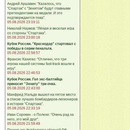
Андрей Аршавин: "Казалось, что
"Спартак" с "Зенитом" будут главными
претендентами на медали. И это
подтверждается пока".
05.08.2026 23:19:11
Николай Наумов: "Лёгкая и веселая игра
со стороны "Спартака".
05.08.2026 23:00:18
Кубок России. "Краснодар" стартовал с
победы в серии пенальти.
05.08.2026 22:58:57
Франсис Кахигао: "Отлично, что три
игрока нашей системы fast‑track вошли в
игру".
05.08.2026 22:46:53
Кубок России. Гол экс-балтийца
приносит "Зениту" три очка.
05.08.2026 22:43:00
Манфред Угальде вышел на пятое место
в списке лучших бомбардиров-легионеров
в истории "Спартака".
05.08.2026 22:33:19
Иван Сорокин - о Полехе: "Очень рад за
него, это мой друг".
05.08.2026 21:59:49
Проект экс-футболиста сборной РФ