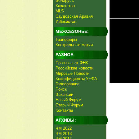
Беларусь
Казахстан
MLS
Саудовская Аравия
Узбекистан
МЕЖСЕЗОНЬЕ:
Трансферы
Контрольные матчи
РАЗНОЕ:
Прогнозы от ФНК
Российские новости
Мировые Новости
Коэффициенты УЕФА
Голосование
Поиск
Вакансии
Новый Форум
Старый Форум
Контакты
АРХИВЫ:
ЧМ 2022
ЧМ 2018
ЧМ 2014