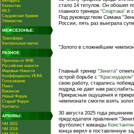
Беларусь
стало 14 титулов. Он обошел п
Казахстан
MLS
главного тренера
"Спартака"
и с
Саудовская Аравия
Под руководством Семака "Зен
Узбекистан
России, пять раз выиграла супе
МЕЖСЕЗОНЬЕ:
Трансферы
Контрольные матчи
"Золото в сложнейшем чемпион
РАЗНОЕ:
Прогнозы от ФНК
Российские новости
Главный тренер
"Зенита"
отмети
Мировые Новости
Коэффициенты УЕФА
острой борьбе с
"Краснодаром"
Голосование
свою работу, старались побежд
Поиск
подряд не дает нам расслабитьс
Вакансии
Прекрасные ощущения и прекр
Новый Форум
чемпионате смогли взять золо
Старый Форум
Контакты
30 августа 2025 года решением
АРХИВЫ:
председателя правления "Зени
ЧМ 2022
футболист команды
Константи
ЧМ 2018
конца верил в поставленную за
ЧМ 2014