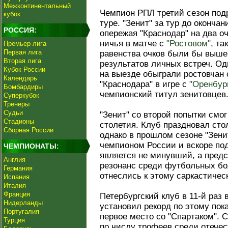
Межконтинентальный
Чемпион РПЛ третий сезон под
кубок
туре. "Зенит" за тур до оконча
РОССИЯ:
опережая "Краснодар" на два оч
ничья в матче с
"Ростовом"
, та
Премьер-лига
Первая лига
равенства очков были бы выше 
Вторая лига
результатов личных встреч. Од
Кубок России
на выезде обыграли ростовчан 
Календарь
"Краснодара" в игре с
"Оренбур
Бомбардиры
чемпионский титул зенитовцев
Суперкубок
Тренеры
Судьи
"Зенит" со второй попытки смог
Стадионы
столетия. Клуб праздновал сто
Сборная России
однако в прошлом сезоне "Зени
чемпионом России и вскоре по
ЧЕМПИОНАТЫ:
является не минувший, а пред
Англия
резонанс среди футбольных бо
Германия
отнеслись к этому саркастичес
Испания
Италия
Франция
Петербургский клуб в 11-й раз
Нидерланды
установил рекорд по этому пока
Португалия
первое место со "Спартаком".
Турция
по числу трофеев среди отечес