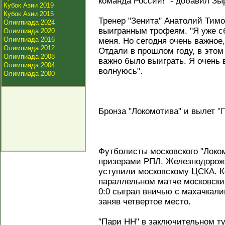
команда России!" - добавил Зы
Кубок Азии 2019
Кубок Азии 2015
Тренер "Зенита" Анатолий Тимо
Олимпиада 2024
выигранным трофеям. "Я уже сб
Олимпиада 2020
Олимпиада 2016
меня. Но сегодня очень важное,
Олимпиада 2012
Отдали в прошлом году, в этом
Олимпиада 2008
важно было выиграть. Я очень 
Олимпиада 2004
волнуюсь".
Олимпиада 2000
Бронза "Локомотива" и вылет
"
Футболисты московского "Локо
призерами РПЛ. Железнодорожни
уступили московскому ЦСКА. К
параллельном матче московский
0:0 сыграл вничью с махачкали
заняв четвертое место.
"Пари НН" в заключительном ту