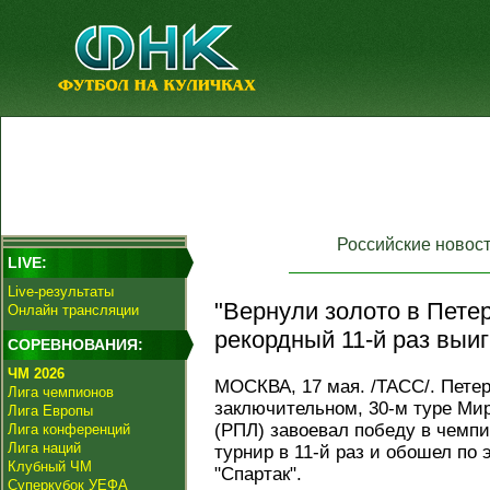
Российские новос
LIVE:
Live-результаты
"Вернули золото в Петер
Онлайн трансляции
рекордный 11-й раз выи
СОРЕВНОВАНИЯ:
ЧМ 2026
МОСКВА, 17 мая. /ТАСС/. Петер
Лига чемпионов
заключительном, 30-м туре Мир
Лига Европы
(РПЛ) завоевал победу в чемпи
Лига конференций
Лига наций
турнир в 11-й раз и обошел по
Клубный ЧМ
"Спартак".
Суперкубок УЕФА