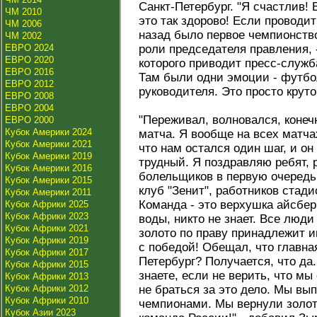
Санкт-Петербург. "Я счастлив! 
ЧМ 2010
это так здорово! Если проводит
ЧМ 2006
назад было первое чемпионство
ЧМ 2002
ЕВРО 2024
роли председателя правления, 
ЕВРО 2020
которого приводит пресс-служба
ЕВРО 2016
Там были одни эмоции - футбо
ЕВРО 2012
руководителя. Это просто круто
ЕВРО 2008
ЕВРО 2004
"Переживал, волновался, конечн
ЕВРО 2000
Кубок Америки 2024
матча. Я вообще на всех матча
Кубок Америки 2021
что нам остался один шаг, и о
Кубок Америки 2019
трудный. Я поздравляю ребят, 
Кубок Америки 2016
болельщиков в первую очередь
Кубок Америки 2015
клуб "Зенит", работников стади
Кубок Америки 2011
Команда - это верхушка айсберг
Кубок Африки 2025
Кубок Африки 2023
воды, никто не знает. Все люди
Кубок Африки 2021
золото по праву принадлежит и
Кубок Африки 2019
с победой! Обещал, что главна
Кубок Африки 2017
Петербург? Получается, что да
Кубок Африки 2015
знаете, если не верить, что м
Кубок Африки 2013
Кубок Африки 2012
не браться за это дело. Мы вы
Кубок Африки 2010
чемпионами. Мы вернули золот
Кубок Азии 2023