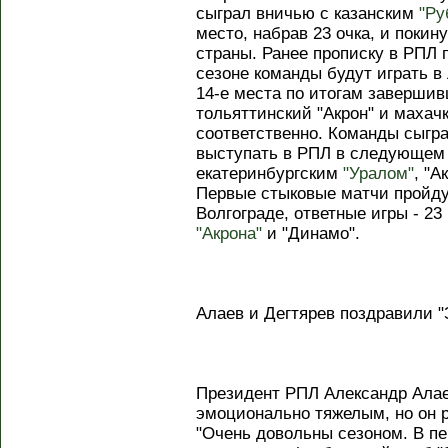
сыграл вничью с казанским
"Ру
место, набрав 23 очка, и поки
страны. Ранее прописку в РПЛ
сезоне команды будут играть в 
14-е места по итогам завершив
тольяттинский "Акрон" и махач
соответственно. Команды сыгра
выступать в РПЛ в следующем 
екатеринбургским
"Уралом"
, "А
Первые стыковые матчи пройдут
Волгограде, ответные игры - 2
"Акрона"
и "Динамо".
Алаев и Дегтярев поздравили "
Президент РПЛ Александр Алае
эмоционально тяжелым, но он р
"Очень довольны сезоном. В п