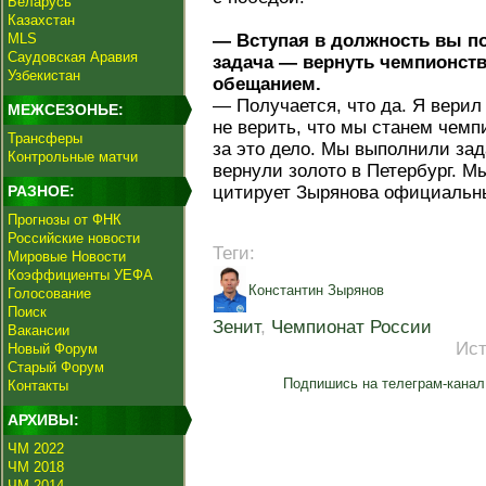
Беларусь
Казахстан
MLS
— Вступая в должность вы по
Саудовская Аравия
задача — вернуть чемпионств
Узбекистан
обещанием.
— Получается, что да. Я верил 
МЕЖСЕЗОНЬЕ:
не верить, что мы станем чемп
Трансферы
за это дело. Мы выполнили за
Контрольные матчи
вернули золото в Петербург. М
РАЗНОЕ:
цитирует Зырянова официальны
Прогнозы от ФНК
Российские новости
Теги:
Мировые Новости
Коэффициенты УЕФА
Константин Зырянов
Голосование
Поиск
Зенит
,
Чемпионат России
Вакансии
Ист
Новый Форум
Старый Форум
Подпишись на телеграм-канал
Контакты
АРХИВЫ:
ЧМ 2022
ЧМ 2018
ЧМ 2014