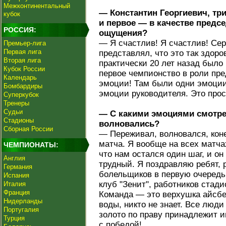
Межконтинентальный
— Константин Георгиевич, три
кубок
и первое — в качестве предс
РОССИЯ:
ощущения?
— Я счастлив! Я счастлив! Серь
Премьер-лига
Первая лига
представлял, что это так здоро
Вторая лига
практически 20 лет назад было
Кубок России
первое чемпионство в роли пре
Календарь
эмоции! Там были одни эмоции
Бомбардиры
эмоции руководителя. Это прос
Суперкубок
Тренеры
Судьи
— С какими эмоциями смотре
Стадионы
волновались?
Сборная России
— Переживал, волновался, коне
матча. Я вообще на всех матча
ЧЕМПИОНАТЫ:
что нам остался один шаг, и о
Англия
трудный. Я поздравляю ребят, 
Германия
болельщиков в первую очередь
Испания
клуб "Зенит", работников стади
Италия
Франция
Команда — это верхушка айсберг
Нидерланды
воды, никто не знает. Все люди
Португалия
золото по праву принадлежит и
Турция
с победой!