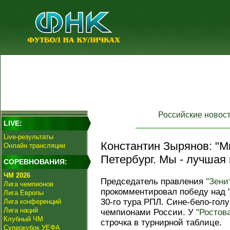
Российские новос
LIVE:
Live-результаты
Константин Зырянов: "М
Онлайн трансляции
Петербург. Мы - лучшая
СОРЕВНОВАНИЯ:
ЧМ 2026
Председатель правления
"Зени
Лига чемпионов
прокомментировал победу над "
Лига Европы
30-го тура РПЛ. Сине-бело-гол
Лига конференций
Лига наций
чемпионами России. У
"Ростов
Клубный ЧМ
строчка в турнирной таблице.
Суперкубок УЕФА