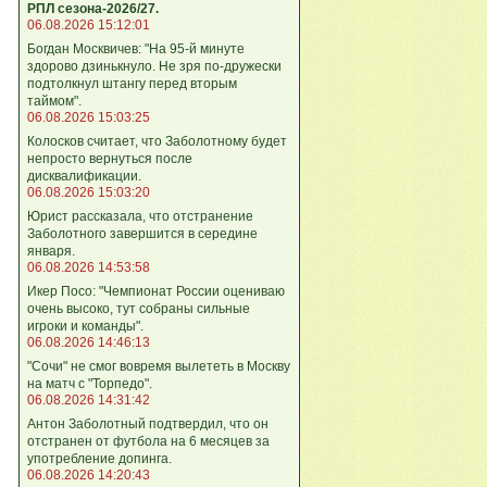
РПЛ сезона-2026/27.
06.08.2026 15:12:01
Богдан Москвичев: "На 95‑й минуте
здорово дзинькнуло. Не зря по‑дружески
подтолкнул штангу перед вторым
таймом".
06.08.2026 15:03:25
Колосков считает, что Заболотному будет
непросто вернуться после
дисквалификации.
06.08.2026 15:03:20
Юрист рассказала, что отстранение
Заболотного завершится в середине
января.
06.08.2026 14:53:58
Икер Посо: "Чемпионат России оцениваю
очень высоко, тут собраны сильные
игроки и команды".
06.08.2026 14:46:13
"Сочи" не смог вовремя вылететь в Москву
на матч с "Торпедо".
06.08.2026 14:31:42
Антон Заболотный подтвердил, что он
отстранен от футбола на 6 месяцев за
употребление допинга.
06.08.2026 14:20:43