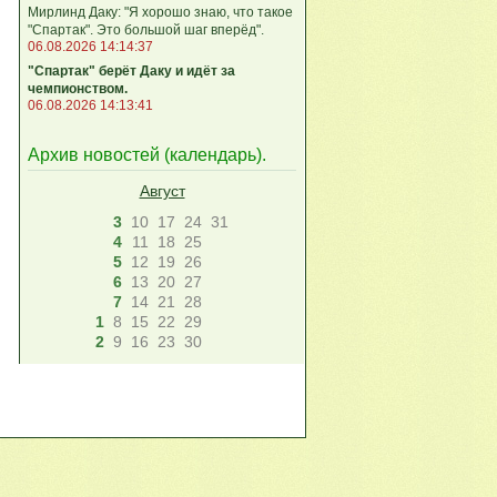
Мирлинд Даку: "Я хорошо знаю, что такое
"Спартак". Это большой шаг вперёд".
06.08.2026 14:14:37
"Спартак" берёт Даку и идёт за
чемпионством.
06.08.2026 14:13:41
Архив новостей (
календарь
).
Август
3
10
17
24
31
4
11
18
25
5
12
19
26
6
13
20
27
7
14
21
28
1
8
15
22
29
2
9
16
23
30