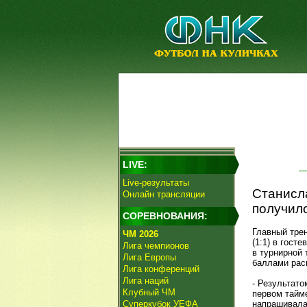
LIVE:
Live-результаты
Станисла
Онлайн трансляции
получило
СОРЕВНОВАНИЯ:
Главный тре
ЧМ 2026
(1:1) в гост
Лига чемпионов
в турнирной 
Лига Европы
баллами рас
Лига конференций
Лига наций
- Результато
Клубный ЧМ
первом тайме
Суперкубок УЕФА
напрашивалас