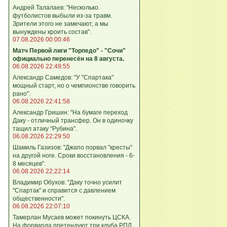
Андрей Талалаев: "Несколько
футболистов выбыли из-за травм.
Зрители этого не замечают, а мы
вынуждены кроить состав".
07.08.2026 00:00:46
Матч Первой лиги "Торпедо" - "Сочи"
официально перенесён на 8 августа.
06.08.2026 22:49:55
Александр Самедов: "У "Спартака"
мощный старт, но о чемпионстве говорить
рано".
06.08.2026 22:41:58
Александр Гришин: "На бумаге переход
Даку - отличный трансфер. Он в одиночку
тащил атаку "Рубина".
06.08.2026 22:29:50
Шамиль Газизов: "Джапо порвал "кресты"
на другой ноге. Сроки восстановления - 6-
8 месяцев".
06.08.2026 22:22:14
Владимир Обухов: "Даку точно усилит
"Спартак" и справится с давлением
общественности".
06.08.2026 22:07:10
Тамерлан Мусаев может покинуть ЦСКА.
На форварда претендуют три клуба РПЛ.