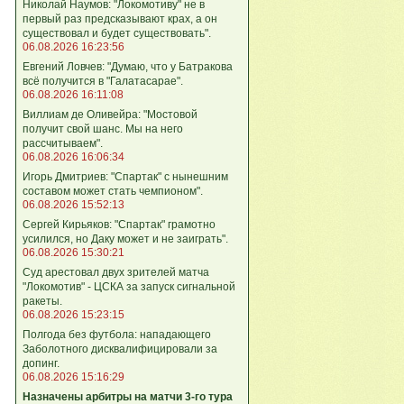
Николай Наумов: "Локомотиву" не в
первый раз предсказывают крах, а он
существовал и будет существовать".
06.08.2026 16:23:56
Евгений Ловчев: "Думаю, что у Батракова
всё получится в "Галатасарае".
06.08.2026 16:11:08
Виллиам де Оливейра: "Мостовой
получит свой шанс. Мы на него
рассчитываем".
06.08.2026 16:06:34
Игорь Дмитриев: "Спартак" с нынешним
составом может стать чемпионом".
06.08.2026 15:52:13
Сергей Кирьяков: "Спартак" грамотно
усилился, но Даку может и не заиграть".
06.08.2026 15:30:21
Суд арестовал двух зрителей матча
"Локомотив" - ЦСКА за запуск сигнальной
ракеты.
06.08.2026 15:23:15
Полгода без футбола: нападающего
Заболотного дисквалифицировали за
допинг.
06.08.2026 15:16:29
Назначены арбитры на матчи 3-го тура