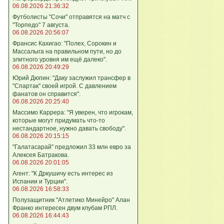
06.08.2026 21:36:32
Футболисты "Сочи" отправятся на матч с
"Торпедо" 7 августа.
06.08.2026 20:56:07
Франсис Кахигао: "Полех, Сорокин и
Массалыга на правильном пути, но до
элитного уровня им ещё далеко".
06.08.2026 20:49:29
Юрий Дюпин: "Даку заслужил трансфер в
"Спартак" своей игрой. С давлением
фанатов он справится".
06.08.2026 20:25:40
Массимо Каррера: "Я уверен, что игрокам,
которые могут придумать что-то
нестандартное, нужно давать свободу".
06.08.2026 20:15:15
"Галатасарай" предложил 33 млн евро за
Алексея Батракова.
06.08.2026 20:01:05
Агент: "К Дркушичу есть интерес из
Испании и Турции".
06.08.2026 16:58:33
Полузащитник "Атлетико Минейро" Алан
Франко интересен двум клубам РПЛ.
06.08.2026 16:44:43