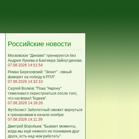
Российские новости
Московское "Динамо" тренируется без
Андрея Лунева и Бактиера Зайнутдинова.
07.08.2026 14:51:54
Роман Березовский: "Зенит" - явный
фаворит на победу в РПЛ".
07.08.2026 14:32:10
Сергей Волков: "Пока "Акрону"
тяжеловато перестроиться после того,
что натворил Тедеев".
07.08.2026 14:18:26
Футболист Заболотный сможет вернуться
к тренировкам в начале ноября.
07.08.2026 14:11:39
Дмитрий Воробьев: "Бывают моменты,
когда мы ещё немного не понимаем друг
друга, есть над чем работать".