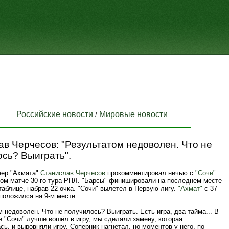
Российские новости
Мировые новости
/
в Черчесов: "Результатом недоволен. Что не
сь? Выиграть".
нер "Ахмата"
Станислав Черчесов
прокомментировал ничью с
"Сочи"
евом матче 30-го тура РПЛ. "Барсы" финишировали на последнем месте
таблице, набрав 22 очка. "Сочи" вылетел в Первую лигу.
"Ахмат"
с 37
положился на 9-м месте.
м недоволен. Что не получилось? Выиграть. Есть игра, два тайма... В
 "Сочи" лучше вошёл в игру, мы сделали замену, которая
ь, и выровняли игру. Соперник нагнетал, но моментов у него, по