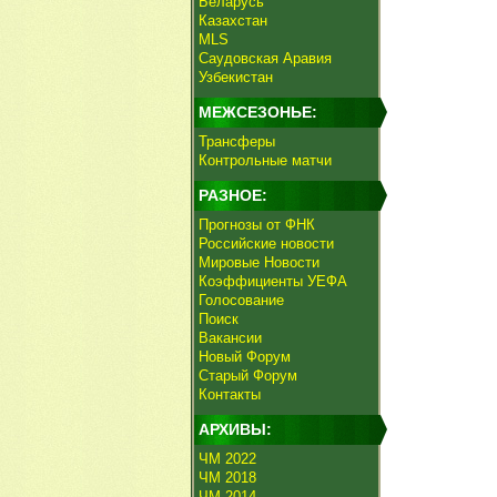
Беларусь
Казахстан
MLS
Саудовская Аравия
Узбекистан
МЕЖСЕЗОНЬЕ:
Трансферы
Контрольные матчи
РАЗНОЕ:
Прогнозы от ФНК
Российские новости
Мировые Новости
Коэффициенты УЕФА
Голосование
Поиск
Вакансии
Новый Форум
Старый Форум
Контакты
АРХИВЫ:
ЧМ 2022
ЧМ 2018
ЧМ 2014