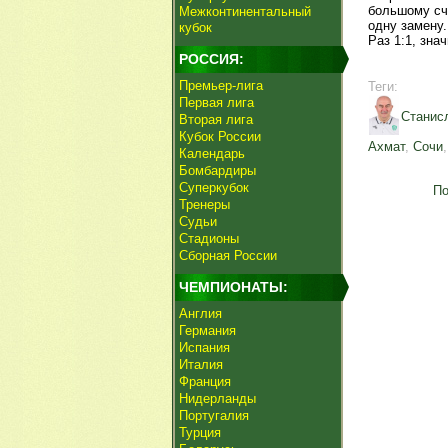
большому сч
Межконтинентальный
одну замену
кубок
Раз 1:1, зна
РОССИЯ:
Премьер-лига
Теги:
Первая лига
Станис
Вторая лига
Кубок России
Ахмат
,
Сочи
Календарь
Бомбардиры
Суперкубок
По
Тренеры
Судьи
Стадионы
Сборная России
ЧЕМПИОНАТЫ:
Англия
Германия
Испания
Италия
Франция
Нидерланды
Португалия
Турция