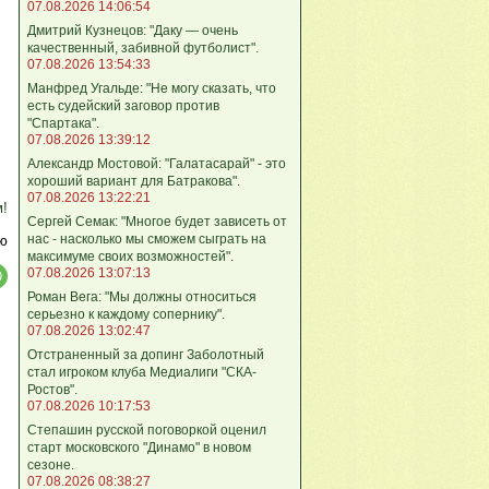
07.08.2026 14:06:54
Дмитрий Кузнецов: "Даку — очень
качественный, забивной футболист".
07.08.2026 13:54:33
Манфред Угальде: "Не могу сказать, что
есть судейский заговор против
"Спартака".
07.08.2026 13:39:12
Александр Мостовой: "Галатасарай" - это
хороший вариант для Батракова".
07.08.2026 13:22:21
м!
Сергей Семак: "Многое будет зависеть от
нас - насколько мы сможем сыграть на
ю
максимуме своих возможностей".
07.08.2026 13:07:13
Роман Вега: "Мы должны относиться
серьезно к каждому сопернику".
07.08.2026 13:02:47
Отстраненный за допинг Заболотный
стал игроком клуба Медиалиги "СКА-
Ростов".
07.08.2026 10:17:53
Степашин русской поговоркой оценил
старт московского "Динамо" в новом
сезоне.
07.08.2026 08:38:27