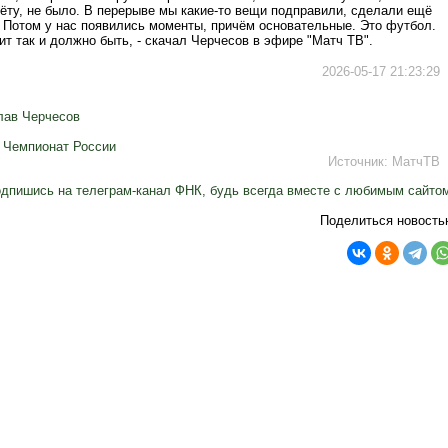
ёту, не было. В перерыве мы какие-то вещи подправили, сделали ещё
. Потом у нас появились моменты, причём основательные. Это футбол.
чит так и должно быть, - скачал Черчесов в эфире "Матч ТВ".
2026-05-17 21:23:29
лав Черчесов
,
Чемпионат России
Источник:
МатчТВ
дпишись на телеграм-канал ФНК, будь всегда вместе с любимым сайто
Поделиться новость