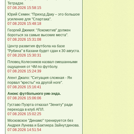
Тетрадзе.
07.08.2026 15:58:15
Юрий Семин: "Приход Даку – это большое
усиление для "Спартака".
07.08.2026 15:48:18
Георгий Джикия: "Локомотив" должен
бороться за самые высокие места".
07.08.2026 15:31:08
Центр развития футбола на базе
"Рубина" в Казани будет сдан к 30 августа.
07.08.2026 15:30:31
Пловец Колесников назвал смешанными
ощущения от ЧМ по футболу.
07.08.2026 15:24:39
Агент Джапо: "Ситуация сложная - Ян
порвал "кресты" на другой ноге".
07.08.2026 15:16:41
Анонс футбольного уик-энда.
07.08.2026 15:06:06
Густаво Пуэрта отказал "Зениту" ради
перехода в клуб АПЛ.
07.08.2026 15:02:25
Московское "Динамо" тренируется без
Андрея Лунева и Бактиера Зайнутдинова.
07.08.2026 14:51:54