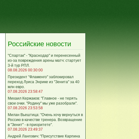
Российские новости
"Спартак" - "Краснодар" и перенесенный
из-за повреждения арены матч: стартует
3-й тур РПЛ.
08.08.2026 00:30:00
Президент "Фламенго" заблокировал
переход Луиса Энрике из "Зенита" за 40
млн евро.
07.08.2026 23:58:47
Михаил Кержаков: "Главное - не терять
свои очки. "Родину" мы уже разобрали".
07.08.2026 23:53:58
Милан Вьештица: "Очень хочу вернуться в
Россию в качестве тренера. Возвращение
в "Зенит" - в приоритете".
07.08.2026 23:49:37
Андрей Лангович: "Присутствие Карпина