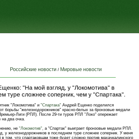
Российские новости
Мировые новости
/
щенко: "На мой взгляд, у "Локомотива" в
м туре сложнее соперник, чем у "Спартака".
тник "Локомотива" и
"Спартака"
Андрей Ещенко поделился
от борьбы "железнодорожников" красно-белых за бронзовые медали
ремьер-Лиги (РПЛ). После 29-ти туров РПЛ "Локо" опережает
 на два очка.
нению, не
"Локомотив"
, а "Спартак" выиграет бронзовые медали РПЛ.
яд, у железнодорожников в последнем туре сложнее соперник. У меня
 в том, что спартаковцам тоже будет сложно против махачкалинского