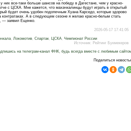
 у них все-таки больше шансов на победу в Дагестане, чем у красно-
тче с ЦСКА. Мне кажется, что махачкалинцы будут играть в открытый
орый будет очень удобен подопечным Хуана Карседо, которые здорово
а контратаках. А в следующем сезоне я желаю красно-белым стать
, — заявил Ещенко.
2026-05-17 17:41:05
ачкала
,
Локомотив
,
Спартак
,
ЦСКА
,
Чемпионат России
Источник:
Рейтинг Букмекеров
дпишись на телеграм-канал ФНК, будь всегда вместе с любимым сайто
Поделиться новость