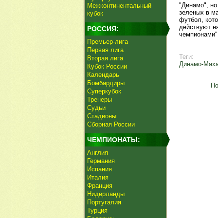
"Динамо", но
Межконтинентальный
зеленых в ма
кубок
футбол, кот
действуют н
РОССИЯ:
чемпионами"
Премьер-лига
Первая лига
Теги:
Вторая лига
Динамо-Мах
Кубок России
Календарь
Бомбардиры
По
Суперкубок
Тренеры
Судьи
Стадионы
Сборная России
ЧЕМПИОНАТЫ:
Англия
Германия
Испания
Италия
Франция
Нидерланды
Португалия
Турция