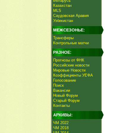
Беларусь
Казахстан
MLS
Саудовская Аравия
Узбекистан
МЕЖСЕЗОНЬЕ:
Трансферы
Контрольные матчи
РАЗНОЕ:
Прогнозы от ФНК
Российские новости
Мировые Новости
Коэффициенты УЕФА
Голосование
Поиск
Вакансии
Новый Форум
Старый Форум
Контакты
АРХИВЫ:
ЧМ 2022
ЧМ 2018
ЧМ 2014