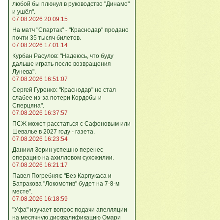
любой бы плюнул в руководство "Динамо"
и ушёл".
07.08.2026 20:09:15
На матч "Спартак" - "Краснодар" продано
почти 35 тысяч билетов.
07.08.2026 17:01:14
Курбан Расулов: "Надеюсь, что буду
дальше играть после возвращения
Лунева".
07.08.2026 16:51:07
Сергей Гуренко: "Краснодар" не стал
слабее из-за потери Кордобы и
Сперцяна".
07.08.2026 16:37:57
ПСЖ может расстаться с Сафоновым или
Шевалье в 2027 году - газета.
07.08.2026 16:23:54
Даниил Зорин успешно перенес
операцию на ахилловом сухожилии.
07.08.2026 16:21:17
Павел Погребняк: "Без Карпукаса и
Батракова "Локомотив" будет на 7-8-м
месте".
07.08.2026 16:18:59
"Уфа" изучает вопрос подачи апелляции
на месячную дисквалификацию Омари