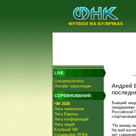
LIVE:
Live-результаты
Андрей Е
Онлайн трансляции
последне
СОРЕВНОВАНИЯ:
Бывший защи
ЧМ 2026
ожиданиями 
Лига чемпионов
Российской П
Лига Европы
спартаковцев
Лига конференций
Лига наций
"По моему м
Клубный ЧМ
На мой взгл
Суперкубок УЕФА
нет сомнений