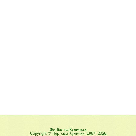
Футбол на Куличках
Copyright © Чертовы Кулички, 1997-
2026