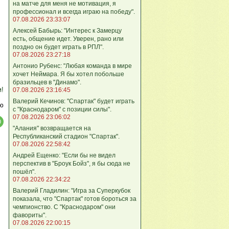
на матче для меня не мотивация, я
профессионал и всегда играю на победу".
07.08.2026 23:33:07
Алексей Бабырь: "Интерес к Замерцу
есть, общение идет. Уверен, рано или
поздно он будет играть в РПЛ".
07.08.2026 23:27:18
Антонио Рубенс: "Любая команда в мире
хочет Неймара. Я бы хотел побольше
бразильцев в "Динамо".
м!
07.08.2026 23:16:45
Валерий Кечинов: "Спартак" будет играть
ю
с "Краснодаром" с позиции силы".
07.08.2026 23:06:02
"Алания" возвращается на
Республиканский стадион "Спартак".
07.08.2026 22:58:42
Андрей Ещенко: "Если бы не видел
перспектив в "Броук Бойз", я бы сюда не
пошёл".
07.08.2026 22:34:22
Валерий Гладилин: "Игра за Суперкубок
показала, что "Спартак" готов бороться за
чемпионство. С "Краснодаром" они
фавориты".
07.08.2026 22:00:15