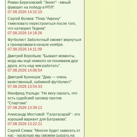
Роман Березовский: "Зенит" - явный
фаворит на победу в РПЛ".
07.08.2026 14:32:10
Сергей Волков: "Пока "Акрону"
тяжеловато перестроиться после того,
что натворил Тедеев".
07.08.2026 14:18:26
Футболист Заболотный сможет вернуться
к тренировкам в начале ноября.
07.08.2026 14:11:39
Дмитрий Воробьев: "Бывают моменты,
когда мы ещё немного не понимаем друг
друга, есть над чем работать".
07.08.2026 14:06:54
Дмитрий Кузнецов: "Даку — очень
качественный, забивной футболист".
07.08.2026 13:54:33
Манфред Угальде: "Не могу сказать, что
есть судейский заговор против
"Спартака".
07.08.2026 13:39:12
Александр Мостовой: "Галатасарай" - это
хороший вариант для Батракова".
07.08.2026 13:22:21
Сергей Семак: "Многое будет зависеть от
нас - насколько мы сможем сыграть на