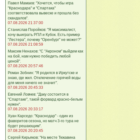
Павел Мамаев: "Хочется, чтобы игра
"Краснодара" и "Спартака"
соответствовала вывеске и прошла без
скандалов".
07.08.2026 21:37:00
Станислав Поройков: "Я максималист,
хочу выиграть РПЛ и Кубок. Есть пример
"Лестера", почему "Оренбург" не может?"
07.08.2026 21:08:59
Максим Ненахов: "С "Акроном" выйдем как
на бой, нам нужно победить любой
ценой".
07.08.2026 20:57:46
Роман Зобнин: "Я родился в Иркутске и
знаю, где жил. Отключение горячей воды
для меня ничего не значит".
07.08.2026 20:45:33
Евгений Ловчев: "Даку состоится в
"Спартаке", такой форвард красно-белым
нужен".
07.08.2026 20:33:17
Хуан Карседо: "Краснодар" - один из
фаворитов сезона, но матч 3-го тура не
будет решающим".
07.08.2026 20:20:45
Сергей Кирьяков: "На месте Тюкавина