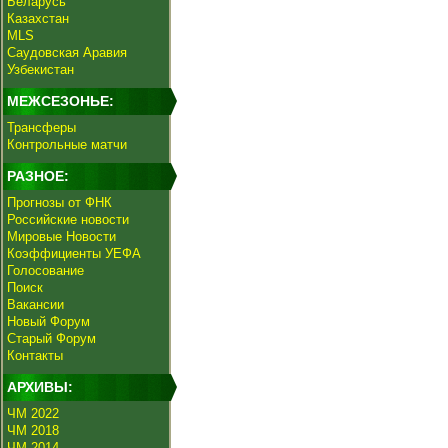
Беларусь
Казахстан
MLS
Саудовская Аравия
Узбекистан
МЕЖСЕЗОНЬЕ:
Трансферы
Контрольные матчи
РАЗНОЕ:
Прогнозы от ФНК
Российские новости
Мировые Новости
Коэффициенты УЕФА
Голосование
Поиск
Вакансии
Новый Форум
Старый Форум
Контакты
АРХИВЫ:
ЧМ 2022
ЧМ 2018
ЧМ 2014