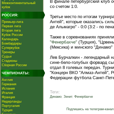
В финале петербургский клуб 
Межконтинентальный
со счетом 1:0.
кубок
РОССИЯ:
Третье место по итогам турнир
Антей", которые оказались сил
Премьер-лига
Первая лига
де Альмагро" - 0:0 (3:2 - по пен
Вторая лига
Кубок России
Также в соревнованиях приняли
Календарь
"Фенербахче"
(Турция), "Црвены
Бомбардиры
(Мексика) и минского "Динамо" 
Суперкубок
Тренеры
Судьи
Лев Бурчалкин - легендарный
Стадионы
сине-бело-голубых форвард сыг
Сборная России
отдал 8 голевых передач. Турн
"Концерн ВКО "Алмаз-Антей", Р
ЧЕМПИОНАТЫ:
Федерации футбола Санкт-Пете
Англия
Германия
Испания
Теги:
Италия
Динамо
,
Зенит
,
Фенербахче
Франция
Нидерланды
Португалия
Подпишись на телеграм-канал
Турция