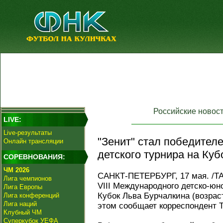
Российские новос
LIVE:
Live-результаты
"Зенит" стал победител
Онлайн трансляции
детского турнира на Куб
СОРЕВНОВАНИЯ:
ЧМ 2026
САНКТ-ПЕТЕРБУРГ, 17 мая. /ТА
Лига чемпионов
VIII Международного детско-юн
Лига Европы
Кубок Льва Бурчалкина (возраст
Лига конференций
Лига наций
этом сообщает корреспондент 
Клубный ЧМ
Суперкубок УЕФА