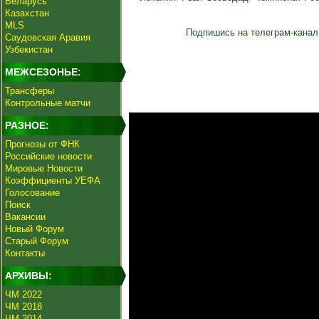
Беларусь
Казахстан
MLS
Подпишись на телеграм-канал
Саудовская Аравия
Узбекистан
МЕЖСЕЗОНЬЕ:
Трансферы
Контрольные матчи
РАЗНОЕ:
Прогнозы от ФНК
Российские новости
Мировые Новости
Коэффициенты УЕФА
Голосование
Поиск
Вакансии
Новый Форум
Старый Форум
Контакты
АРХИВЫ:
ЧМ 2022
ЧМ 2018
ЧМ 2014