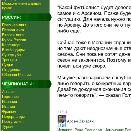
Межконтинентальный
"Какой футболист будет доволен
кубок
самое и с Арсеном. Позже бу
РОССИЯ:
ситуацию. Для начала нужно п
по Арсену. До этого они не отпу
Премьер-лига
Первая лига
либо еще.
Вторая лига
Кубок России
Сейчас тоже в Испании спрашив
Календарь
но там дают неоднозначные отв
Бомбардиры
сезона. Они пока не хотят даже
Суперкубок
сезон не закончится. Поэтому 
Тренеры
Судьи
появиться уже скоро.
Стадионы
Сборная России
Мы уже разговариваем с клубом
либо говорить о конкретных ва
ЧЕМПИОНАТЫ:
Давайте дождемся окончания се
Англия
чем-то говорить", — сказал Гол
Германия
Испания
Италия
Теги:
Франция
Нидерланды
Арсен Захарян
Португалия
Турция
Испания
,
Реал Сосьедад
,
Чемпионат Ро