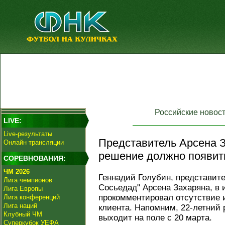
Российские новос
LIVE:
Live-результаты
Представитель Арсена З
Онлайн трансляции
решение должно появить
СОРЕВНОВАНИЯ:
ЧМ 2026
Геннадий Голубин, представит
Лига чемпионов
Сосьедад" Арсена Захаряна, в 
Лига Европы
прокомментировал отсутствие и
Лига конференций
Лига наций
клиента. Напомним, 22-летний
Клубный ЧМ
выходит на поле с 20 марта.
Суперкубок УЕФА