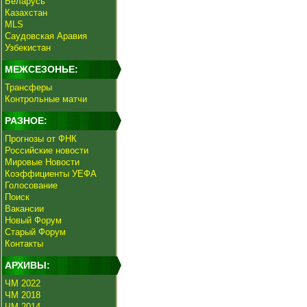
Беларусь
Казахстан
MLS
Саудовская Аравия
Узбекистан
МЕЖСЕЗОНЬЕ:
Трансферы
Контрольные матчи
РАЗНОЕ:
Прогнозы от ФНК
Российские новости
Мировые Новости
Коэффициенты УЕФА
Голосование
Поиск
Вакансии
Новый Форум
Старый Форум
Контакты
АРХИВЫ:
ЧМ 2022
ЧМ 2018
ЧМ 2014