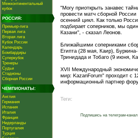
Межконтинентальный
"Могу приоткрыть занавес тайн
кубок
провести матч сборной России з
РОССИЯ:
осенний цикл. Как только Рос
подбирает соперников, мы один
Премьер-лига
Первая лига
Казани", - сказал Леонов.
Вторая лига
Кубок России
Ближайшими соперниками сбор
Календарь
Египта (28 мая, Каир), Буркина
Бомбардиры
Тринидада и Тобаго (9 июня, К
Суперкубок
Тренеры
Судьи
XVII Международный экономиче
Стадионы
мир: KazanForum" проходит с 1
Сборная России
информационный партнер фору
ЧЕМПИОНАТЫ:
Англия
Теги:
Германия
Испания
Италия
Подпишись на телеграм-канал
Франция
Нидерланды
Португалия
Турция