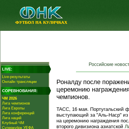
Российские новос
LIVE:
Live-результаты
Роналду после поражени
Онлайн трансляции
церемонию награждения
СОРЕВНОВАНИЯ:
чемпионов.
ЧМ 2026
Лига чемпионов
Лига Европы
ТАСС, 16 мая. Португальский 
Лига конференций
выступающий за "Аль-Наср" из
Лига наций
на церемонию награждения пос
Клубный ЧМ
второго дивизиона азиатской
Л
Суперкубок УЕФА