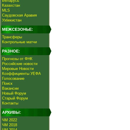
Беларусь
Казахстан
MLS
Саудовская Аравия
Узбекистан
МЕЖСЕЗОНЬЕ:
Трансферы
Контрольные матчи
РАЗНОЕ:
Прогнозы от ФНК
Российские новости
Мировые Новости
Коэффициенты УЕФА
Голосование
Поиск
Вакансии
Новый Форум
Старый Форум
Контакты
АРХИВЫ:
ЧМ 2022
ЧМ 2018
ЧМ 2014