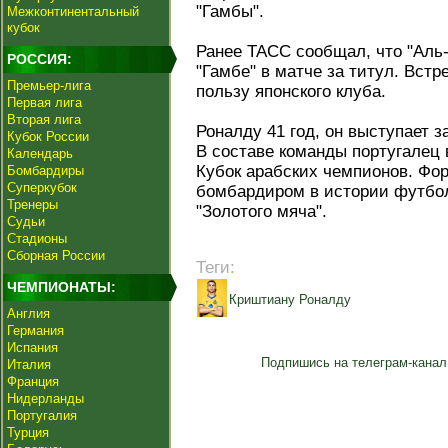
"Гамбы".
Межконтинентальный
кубок
Ранее ТАСС сообщал, что "Аль
РОССИЯ:
"Гамбе" в матче за титул. Встр
Премьер-лига
пользу японского клуба.
Первая лига
Вторая лига
Роналду 41 год, он выступает з
Кубок России
В составе команды португалец 
Календарь
Кубок арабских чемпионов. Фо
Бомбардиры
Суперкубок
бомбардиром в истории футбо
Тренеры
"Золотого мяча".
Судьи
Стадионы
Сборная России
Теги:
ЧЕМПИОНАТЫ:
Криштиану Роналду
Англия
Германия
Испания
Подпишись на телеграм-канал
Италия
Франция
Нидерланды
Португалия
Турция