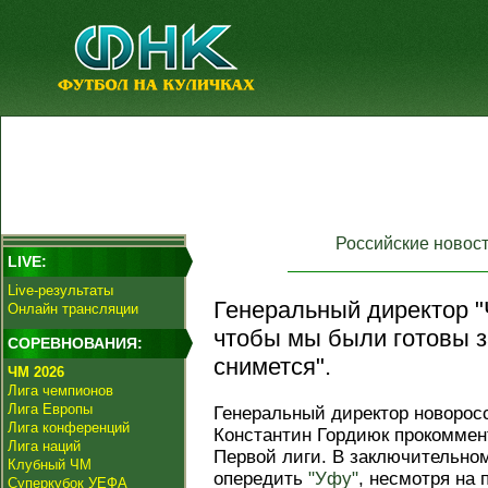
Российские новос
LIVE:
Live-результаты
Генеральный директор "
Онлайн трансляции
чтобы мы были готовы за
СОРЕВНОВАНИЯ:
снимется".
ЧМ 2026
Лига чемпионов
Лига Европы
Генеральный директор новорос
Лига конференций
Константин Гордиюк прокоммен
Лига наций
Первой лиги. В заключительном
Клубный ЧМ
опередить
"Уфу"
, несмотря на
Суперкубок УЕФА