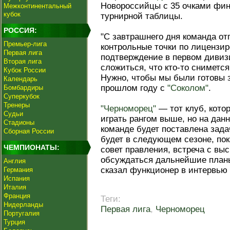
Новороссийцы с 35 очками фин
Межконтинентальный
кубок
турнирной таблицы.
РОССИЯ:
"С завтрашнего дня команда от
Премьер-лига
контрольные точки по лицензи
Первая лига
подтверждение в первом дивизи
Вторая лига
сложиться, что кто‑то сниметс
Кубок России
Нужно, чтобы мы были готовы з
Календарь
прошлом году с
"Соколом"
.
Бомбардиры
Суперкубок
Тренеры
"Черноморец"
— тот клуб, кото
Судьи
играть рангом выше, но на данн
Стадионы
команде будет поставлена зада
Сборная России
будет в следующем сезоне, пок
ЧЕМПИОНАТЫ:
совет правления, встреча с вы
обсуждаться дальнейшие планы
Англия
сказал функционер в интервью 
Германия
Испания
Италия
Франция
Теги:
Нидерланды
Первая лига
,
Черноморец
Португалия
Турция