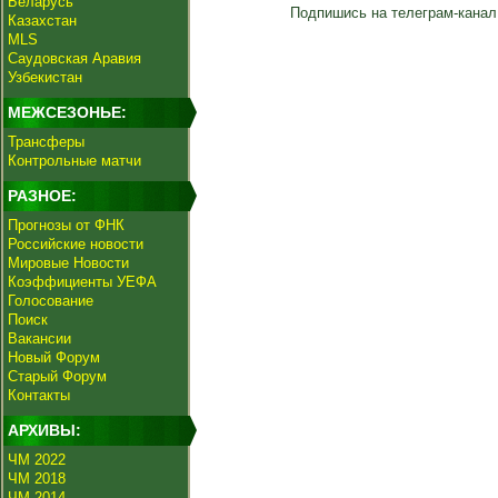
Беларусь
Подпишись на телеграм-канал
Казахстан
MLS
Саудовская Аравия
Узбекистан
МЕЖСЕЗОНЬЕ:
Трансферы
Контрольные матчи
РАЗНОЕ:
Прогнозы от ФНК
Российские новости
Мировые Новости
Коэффициенты УЕФА
Голосование
Поиск
Вакансии
Новый Форум
Старый Форум
Контакты
АРХИВЫ:
ЧМ 2022
ЧМ 2018
ЧМ 2014