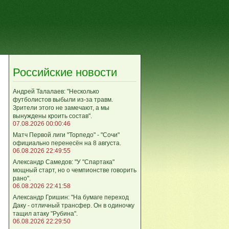
Российские новости
Андрей Талалаев: "Несколько
футболистов выбыли из-за травм.
Зрители этого не замечают, а мы
вынуждены кроить состав".
07.08.2026 00:00:46
Матч Первой лиги "Торпедо" - "Сочи"
официально перенесён на 8 августа.
06.08.2026 22:49:55
Александр Самедов: "У "Спартака"
мощный старт, но о чемпионстве говорить
рано".
06.08.2026 22:41:58
Александр Гришин: "На бумаге переход
Даку - отличный трансфер. Он в одиночку
тащил атаку "Рубина".
06.08.2026 22:29:50