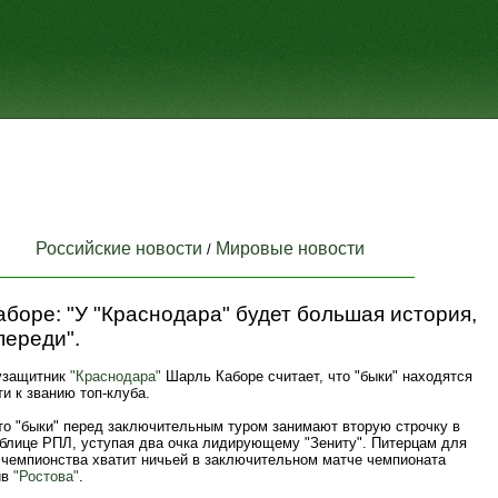
Российские новости
Мировые новости
/
боре: "У "Краснодара" будет большая история,
переди".
узащитник
"Краснодара"
Шарль Каборе считает, что "быки" находятся
ти к званию топ-клуба.
то "быки" перед заключительным туром занимают вторую строчку в
аблице РПЛ, уступая два очка лидирующему "Зениту". Питерцам для
чемпионства хватит ничьей в заключительном матче чемпионата
ив
"Ростова"
.