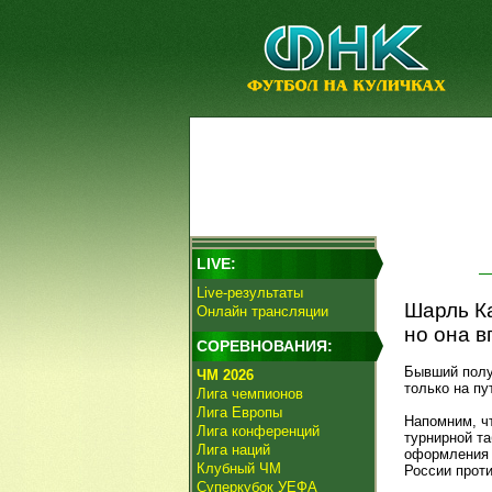
LIVE:
Live-результаты
Шарль Ка
Онлайн трансляции
но она в
СОРЕВНОВАНИЯ:
Бывший пол
ЧМ 2026
только на пу
Лига чемпионов
Лига Европы
Напомним, ч
Лига конференций
турнирной т
Лига наций
оформления 
Клубный ЧМ
России прот
Суперкубок УЕФА