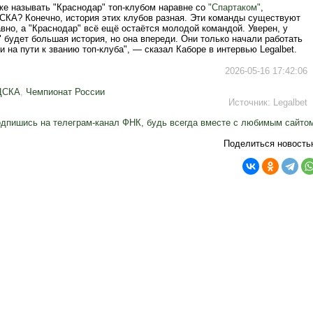
же называть "Краснодар" топ-клубом наравне со
"Спартаком"
,
ЦСКА? Конечно, история этих клубов разная. Эти команды существуют
вно, а "Краснодар" всё ещё остаётся молодой командой. Уверен, у
 будет большая история, но она впереди. Они только начали работать
и на пути к званию топ-клуба", — сказал Каборе в интервью Legalbet.
2026-05-16 17:42:06
ЦСКА
,
Чемпионат России
Источник:
Legalbet
дпишись на телеграм-канал ФНК, будь всегда вместе с любимым сайто
Поделиться новость