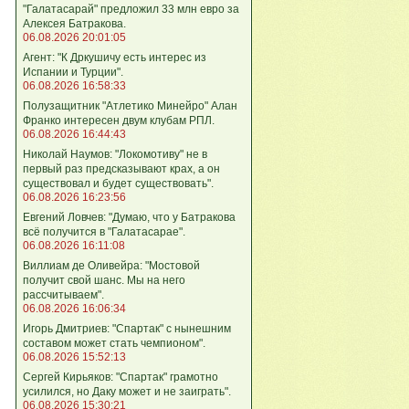
"Галатасарай" предложил 33 млн евро за
Алексея Батракова.
06.08.2026 20:01:05
Агент: "К Дркушичу есть интерес из
Испании и Турции".
06.08.2026 16:58:33
Полузащитник "Атлетико Минейро" Алан
Франко интересен двум клубам РПЛ.
06.08.2026 16:44:43
Николай Наумов: "Локомотиву" не в
первый раз предсказывают крах, а он
существовал и будет существовать".
06.08.2026 16:23:56
Евгений Ловчев: "Думаю, что у Батракова
всё получится в "Галатасарае".
06.08.2026 16:11:08
Виллиам де Оливейра: "Мостовой
получит свой шанс. Мы на него
рассчитываем".
06.08.2026 16:06:34
Игорь Дмитриев: "Спартак" с нынешним
составом может стать чемпионом".
06.08.2026 15:52:13
Сергей Кирьяков: "Спартак" грамотно
усилился, но Даку может и не заиграть".
06.08.2026 15:30:21