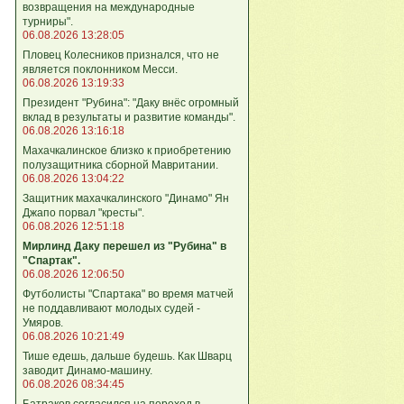
возвращения на международные
турниры".
06.08.2026 13:28:05
Пловец Колесников признался, что не
является поклонником Месси.
06.08.2026 13:19:33
Президент "Рубина": "Даку внёс огромный
вклад в результаты и развитие команды".
06.08.2026 13:16:18
Махачкалинское близко к приобретению
полузащитника сборной Мавритании.
06.08.2026 13:04:22
Защитник махачкалинского "Динамо" Ян
Джапо порвал "кресты".
06.08.2026 12:51:18
Мирлинд Даку перешел из "Рубина" в
"Спартак".
06.08.2026 12:06:50
Футболисты "Спартака" во время матчей
не поддавливают молодых судей -
Умяров.
06.08.2026 10:21:49
Тише едешь, дальше будешь. Как Шварц
заводит Динамо-машину.
06.08.2026 08:34:45
Батраков согласился на переход в