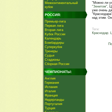
"Можно ли у
Межконтинентальный
"Зенитом"
, 
кубок
уже очень да
"Краснодара"
РОССИЯ:
над этим. Он
Премьер-лига
Первая лига
Теги:
Вторая лига
Краснодар
,
Кубок России
Календарь
Бомбардиры
По
Суперкубок
Тренеры
Судьи
Стадионы
Сборная России
ЧЕМПИОНАТЫ:
Англия
Германия
Испания
Италия
Франция
Нидерланды
Португалия
Турция