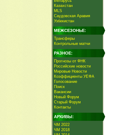
Беларусь
Казахстан
MLS
Саудовская Аравия
Узбекистан
МЕЖСЕЗОНЬЕ:
Трансферы
Контрольные матчи
РАЗНОЕ:
Прогнозы от ФНК
Российские новости
Мировые Новости
Коэффициенты УЕФА
Голосование
Поиск
Вакансии
Новый Форум
Старый Форум
Контакты
АРХИВЫ:
ЧМ 2022
ЧМ 2018
ЧМ 2014