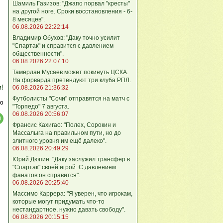
Шамиль Газизов: "Джапо порвал "кресты"
на другой ноге. Сроки восстановления - 6-
8 месяцев".
06.08.2026 22:22:14
Владимир Обухов: "Даку точно усилит
"Спартак" и справится с давлением
общественности".
06.08.2026 22:07:10
Тамерлан Мусаев может покинуть ЦСКА.
На форварда претендуют три клуба РПЛ.
м!
06.08.2026 21:36:32
Футболисты "Сочи" отправятся на матч с
ю
"Торпедо" 7 августа.
06.08.2026 20:56:07
Франсис Кахигао: "Полех, Сорокин и
Массалыга на правильном пути, но до
элитного уровня им ещё далеко".
06.08.2026 20:49:29
Юрий Дюпин: "Даку заслужил трансфер в
"Спартак" своей игрой. С давлением
фанатов он справится".
06.08.2026 20:25:40
Массимо Каррера: "Я уверен, что игрокам,
которые могут придумать что-то
нестандартное, нужно давать свободу".
06.08.2026 20:15:15