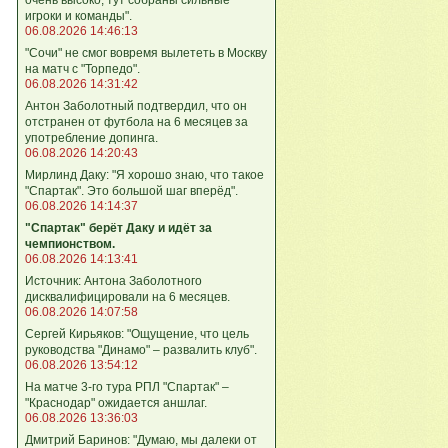
игроки и команды".
06.08.2026 14:46:13
"Сочи" не смог вовремя вылететь в Москву
на матч с "Торпедо".
06.08.2026 14:31:42
Антон Заболотный подтвердил, что он
отстранен от футбола на 6 месяцев за
употребление допинга.
06.08.2026 14:20:43
Мирлинд Даку: "Я хорошо знаю, что такое
"Спартак". Это большой шаг вперёд".
06.08.2026 14:14:37
"Спартак" берёт Даку и идёт за
чемпионством.
06.08.2026 14:13:41
Источник: Антона Заболотного
дисквалифицировали на 6 месяцев.
06.08.2026 14:07:58
Сергей Кирьяков: "Ощущение, что цель
руководства "Динамо" – развалить клуб".
06.08.2026 13:54:12
На матче 3-го тура РПЛ "Спартак" –
"Краснодар" ожидается аншлаг.
06.08.2026 13:36:03
Дмитрий Баринов: "Думаю, мы далеки от