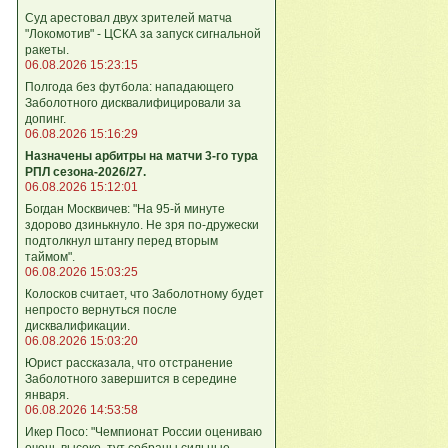
Суд арестовал двух зрителей матча
"Локомотив" - ЦСКА за запуск сигнальной
ракеты.
06.08.2026 15:23:15
Полгода без футбола: нападающего
Заболотного дисквалифицировали за
допинг.
06.08.2026 15:16:29
Назначены арбитры на матчи 3-го тура
РПЛ сезона-2026/27.
06.08.2026 15:12:01
Богдан Москвичев: "На 95‑й минуте
здорово дзинькнуло. Не зря по‑дружески
подтолкнул штангу перед вторым
таймом".
06.08.2026 15:03:25
Колосков считает, что Заболотному будет
непросто вернуться после
дисквалификации.
06.08.2026 15:03:20
Юрист рассказала, что отстранение
Заболотного завершится в середине
января.
06.08.2026 14:53:58
Икер Посо: "Чемпионат России оцениваю
очень высоко, тут собраны сильные