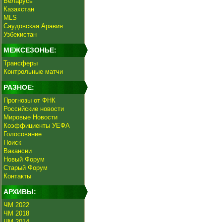
Беларусь
Казахстан
MLS
Саудовская Аравия
Узбекистан
МЕЖСЕЗОНЬЕ:
Трансферы
Контрольные матчи
РАЗНОЕ:
Прогнозы от ФНК
Российские новости
Мировые Новости
Коэффициенты УЕФА
Голосование
Поиск
Вакансии
Новый Форум
Старый Форум
Контакты
АРХИВЫ:
ЧМ 2022
ЧМ 2018
ЧМ 2014