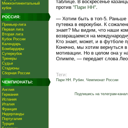
таблице. В воскресенье казанц
Межконтинентальный
против
"Пари НН"
.
кубок
РОССИЯ:
— Хотим быть в топ‑5. Раньше
путевка в еврокубки. К сожален
Премьер-лига
Первая лига
знает? Мы видим, что наши ко
Вторая лига
возвращаемся на международну
Кубок России
Кто знает, может, и в футболе
Календарь
Конечно, мы хотим вернуться в
Бомбардиры
мотивации. Но в целом она у на
Суперкубок
Олимпе, — передает слова Леон
Тренеры
Судьи
Стадионы
Сборная России
Теги:
Пари НН
,
Рубин
,
Чемпионат России
ЧЕМПИОНАТЫ:
Англия
Подпишись на телеграм-канал
Германия
Испания
Италия
Франция
Нидерланды
Португалия
Турция