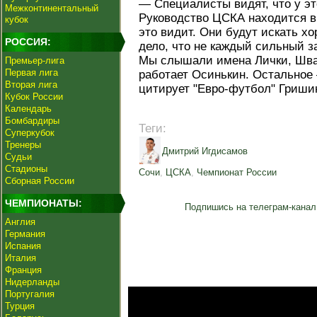
— Специалисты видят, что у эт
Межконтинентальный
Руководство ЦСКА находится в 
кубок
это видит. Они будут искать хо
РОССИЯ:
дело, что не каждый сильный з
Мы слышали имена Лички, Швар
Премьер-лига
Первая лига
работает Осинькин. Остальное 
Вторая лига
цитирует "Евро-футбол" Гриши
Кубок России
Календарь
Бомбардиры
Теги:
Суперкубок
Тренеры
Дмитрий Игдисамов
Судьи
Стадионы
Сочи
,
ЦСКА
,
Чемпионат России
Сборная России
ЧЕМПИОНАТЫ:
Подпишись на телеграм-канал
Англия
Германия
Испания
Италия
Франция
Нидерланды
Португалия
Турция