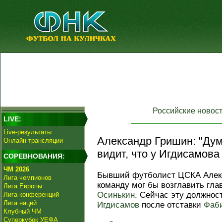
Российские новос
LIVE:
Live-результаты
Александр Гришин: "Ду
Онлайн трансляции
видит, что у Игдисамова
СОРЕВНОВАНИЯ:
ЧМ 2026
Бывший футболист ЦСКА Алекс
Лига чемпионов
команду мог бы возглавить гл
Лига Европы
Осинькин
. Сейчас эту должнос
Лига конференций
Лига наций
Игдисамов
после отставки
Фаб
Клубный ЧМ
Суперкубок УЕФА