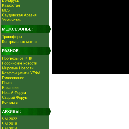
Беларусь
Казахстан
MLS
Саудовская Аравия
Узбекистан
МЕЖСЕЗОНЬЕ:
Трансферы
Контрольные матчи
РАЗНОЕ:
Прогнозы от ФНК
Российские новости
Мировые Новости
Коэффициенты УЕФА
Голосование
Поиск
Вакансии
Новый Форум
Старый Форум
Контакты
АРХИВЫ:
ЧМ 2022
ЧМ 2018
ЧМ 2014