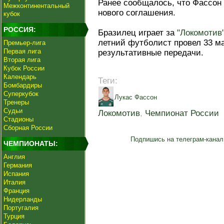
Ранее сообщалось, что Фассон 
Межконтинентальный
нового соглашения.
кубок
РОССИЯ:
Бразилец играет за
"Локомотив
летний футболист провел 33 ма
Премьер-лига
Первая лига
результативные передачи.
Вторая лига
Кубок России
Календарь
Теги:
Бомбардиры
Суперкубок
Лукас Фассон
Тренеры
Судьи
Локомотив
,
Чемпионат России
Стадионы
Сборная России
Подпишись на телеграм-канал
ЧЕМПИОНАТЫ:
Англия
Германия
Испания
Италия
Франция
Нидерланды
Португалия
Турция