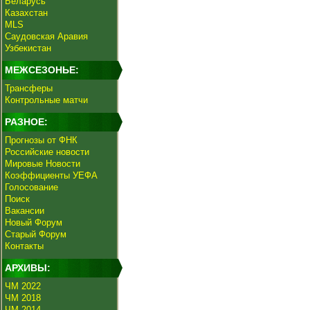
Беларусь
Казахстан
MLS
Саудовская Аравия
Узбекистан
МЕЖСЕЗОНЬЕ:
Трансферы
Контрольные матчи
РАЗНОЕ:
Прогнозы от ФНК
Российские новости
Мировые Новости
Коэффициенты УЕФА
Голосование
Поиск
Вакансии
Новый Форум
Старый Форум
Контакты
АРХИВЫ:
ЧМ 2022
ЧМ 2018
ЧМ 2014