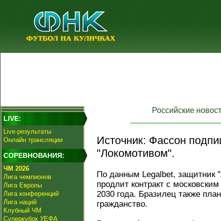
Российские новос
LIVE:
Live-результаты
Источник: Фассон подпиш
Онлайн трансляции
"Локомотивом".
СОРЕВНОВАНИЯ:
ЧМ 2026
По данным Legalbet, защитник 
Лига чемпионов
продлит контракт с московским
Лига Европы
2030 года. Бразилец также пла
Лига конференций
Лига наций
гражданство.
Клубный ЧМ
Суперкубок УЕФА