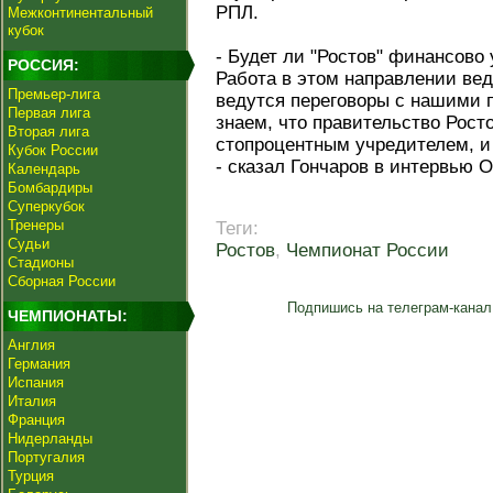
РПЛ.
Межконтинентальный
кубок
- Будет ли "Ростов" финансово
РОССИЯ:
Работа в этом направлении вед
Премьер-лига
ведутся переговоры с нашими 
Первая лига
знаем, что правительство Рост
Вторая лига
стопроцентным учредителем, и 
Кубок России
- сказал Гончаров в интервью O
Календарь
Бомбардиры
Суперкубок
Тренеры
Теги:
Судьи
Ростов
,
Чемпионат России
Стадионы
Сборная России
Подпишись на телеграм-канал
ЧЕМПИОНАТЫ:
Англия
Германия
Испания
Италия
Франция
Нидерланды
Португалия
Турция