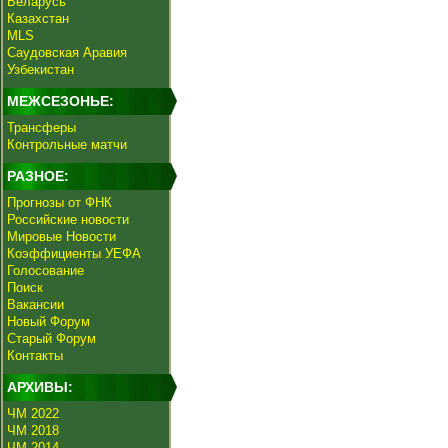
Беларусь
Казахстан
MLS
Саудовская Аравия
Узбекистан
МЕЖСЕЗОНЬЕ:
Трансферы
Контрольные матчи
РАЗНОЕ:
Прогнозы от ФНК
Российские новости
Мировые Новости
Коэффициенты УЕФА
Голосование
Поиск
Вакансии
Новый Форум
Старый Форум
Контакты
АРХИВЫ:
ЧМ 2022
ЧМ 2018
ЧМ 2014