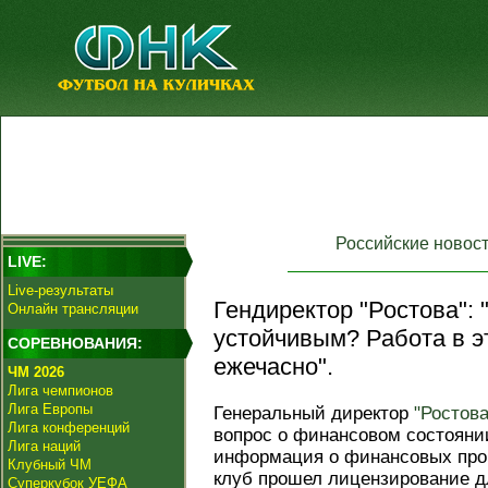
Российские новос
LIVE:
Live-результаты
Гендиректор "Ростова": 
Онлайн трансляции
устойчивым? Работа в э
СОРЕВНОВАНИЯ:
ежечасно".
ЧМ 2026
Лига чемпионов
Лига Европы
Генеральный директор
"Ростова
Лига конференций
вопрос о финансовом состояни
Лига наций
информация о финансовых проб
Клубный ЧМ
клуб прошел лицензирование д
Суперкубок УЕФА