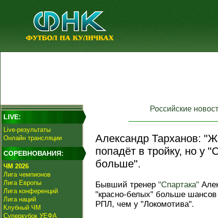
Российские новос
LIVE:
Live-результаты
Александр Тарханов: "Жа
Онлайн трансляции
попадёт в тройку, но у 
СОРЕВНОВАНИЯ:
больше".
ЧМ 2026
Лига чемпионов
Лига Европы
Бывший тренер
"Спартака"
Алек
Лига конференций
"красно‑белых" больше шансов 
Лига наций
РПЛ, чем у "Локомотива".
Клубный ЧМ
Суперкубок УЕФА