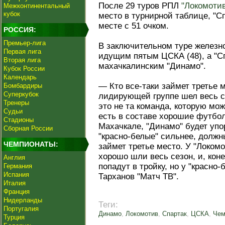
После 29 туров РПЛ
"Локомоти
Межконтинентальный
кубок
место в турнирной таблице, "С
месте с 51 очком.
РОССИЯ:
Премьер-лига
В заключительном туре железн
Первая лига
идущим пятым ЦСКА (48), а "Сп
Вторая лига
махачкалинским "Динамо".
Кубок России
Календарь
— Кто все‑таки займет третье 
Бомбардиры
Суперкубок
лидирующей группе шел весь се
Тренеры
это не та команда, которую мо
Судьи
есть в составе хорошие футбол
Стадионы
Махачкале, "Динамо" будет упо
Сборная России
"красно‑белые" сильнее, должн
ЧЕМПИОНАТЫ:
займет третье место. У "Локомо
хорошо шли весь сезон, и, коне
Англия
попадут в тройку, но у "красно
Германия
Испания
Тарханов "Матч ТВ".
Италия
Франция
Нидерланды
Теги:
Португалия
Динамо
,
Локомотив
,
Спартак
,
ЦСКА
,
Чем
Турция