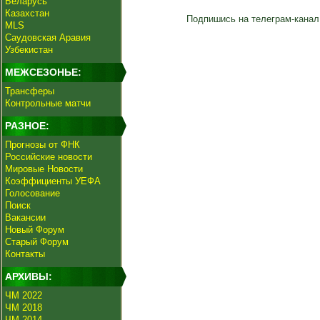
Беларусь
Казахстан
Подпишись на телеграм-канал
MLS
Саудовская Аравия
Узбекистан
МЕЖСЕЗОНЬЕ:
Трансферы
Контрольные матчи
РАЗНОЕ:
Прогнозы от ФНК
Российские новости
Мировые Новости
Коэффициенты УЕФА
Голосование
Поиск
Вакансии
Новый Форум
Старый Форум
Контакты
АРХИВЫ:
ЧМ 2022
ЧМ 2018
ЧМ 2014