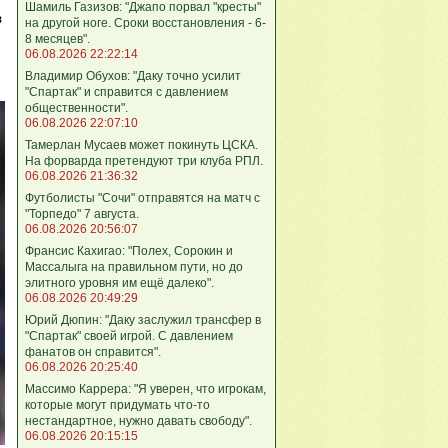
Шамиль Газизов: "Джапо порвал "кресты"
в
на другой ноге. Сроки восстановления - 6-
8 месяцев".
06.08.2026 22:22:14
Владимир Обухов: "Даку точно усилит
"Спартак" и справится с давлением
общественности".
06.08.2026 22:07:10
Тамерлан Мусаев может покинуть ЦСКА.
На форварда претендуют три клуба РПЛ.
06.08.2026 21:36:32
Футболисты "Сочи" отправятся на матч с
"Торпедо" 7 августа.
06.08.2026 20:56:07
Франсис Кахигао: "Полех, Сорокин и
Массалыга на правильном пути, но до
элитного уровня им ещё далеко".
06.08.2026 20:49:29
Юрий Дюпин: "Даку заслужил трансфер в
"Спартак" своей игрой. С давлением
фанатов он справится".
06.08.2026 20:25:40
Массимо Каррера: "Я уверен, что игрокам,
которые могут придумать что-то
нестандартное, нужно давать свободу".
06.08.2026 20:15:15