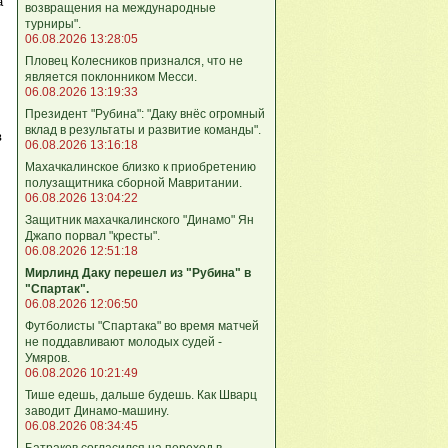
а
возвращения на международные
турниры".
06.08.2026 13:28:05
Пловец Колесников признался, что не
является поклонником Месси.
06.08.2026 13:19:33
Президент "Рубина": "Даку внёс огромный
вклад в результаты и развитие команды".
в
06.08.2026 13:16:18
Махачкалинское близко к приобретению
полузащитника сборной Мавритании.
06.08.2026 13:04:22
Защитник махачкалинского "Динамо" Ян
Джапо порвал "кресты".
06.08.2026 12:51:18
Мирлинд Даку перешел из "Рубина" в
"Спартак".
06.08.2026 12:06:50
Футболисты "Спартака" во время матчей
не поддавливают молодых судей -
Умяров.
06.08.2026 10:21:49
Тише едешь, дальше будешь. Как Шварц
заводит Динамо-машину.
06.08.2026 08:34:45
Батраков согласился на переход в