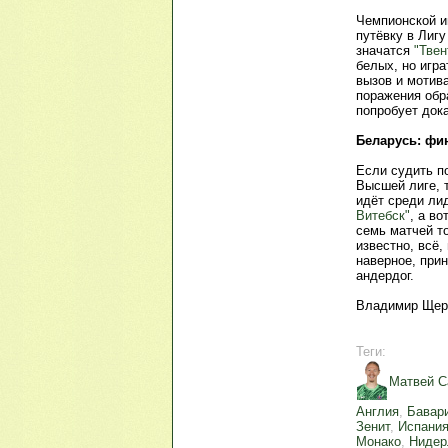
Чемпионской ин
путёвку в Лиг
значатся
"Твен
белых, но игра
вызов и мотива
поражения обр
попробует дока
Беларусь: фин
Если судить по
Высшей лиге, 
идёт среди ли
Витебск"
, а в
семь матчей то
известно, всё
наверное, прин
андердог.
Владимир Щер
Теги:
Матвей С
Англия
,
Бавар
Зенит
,
Испани
Монако
,
Нидер