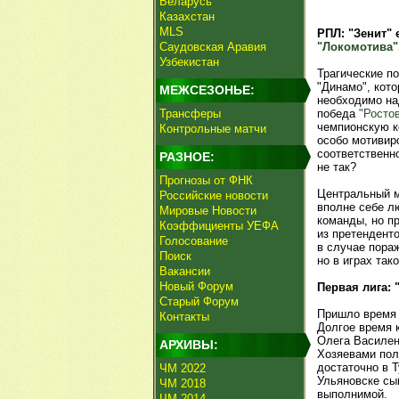
Беларусь
Казахстан
MLS
РПЛ: "Зенит" 
Саудовская Аравия
"Локомотива"
Узбекистан
Трагические п
"Динамо", кото
МЕЖСЕЗОНЬЕ:
необходимо над
Трансферы
победа
"Росто
чемпионскую ко
Контрольные матчи
особо мотивиро
соответственно
РАЗНОЕ:
не так?
Прогнозы от ФНК
Центральный м
Российские новости
вполне себе л
Мировые Новости
команды, но пр
Коэффициенты УЕФА
из претендент
Голосование
в случае пора
Поиск
но в играх так
Вакансии
Новый Форум
Первая лига: 
Старый Форум
Пришло время 
Контакты
Долгое время 
Олега Василенк
АРХИВЫ:
Хозяевами пол
достаточно в Т
ЧМ 2022
Ульяновске сы
ЧМ 2018
выполнимой.
ЧМ 2014