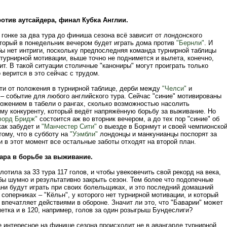
отив аутсайдера, финал Кубка Англии.
гонке за два тура до финиша сезона всё зависит от лондонского
оторый в понедельник вечером будет играть дома против
"Бернли"
. И
бы нет интриги, поскольку предпоследняя команда турнирной таблицы
турнирной мотивации, выше точно не поднимется и вылета, конечно,
ит. В такой ситуации столичные "канониры" могут проиграть только
 верится в это сейчас с трудом.
ти от положения в турнирной таблице, дерби между
"Челси"
и
– событие для любого английского тура. Сейчас "синие" мотивированы
ложением в табели о рангах, сколько возможностью насолить
му конкуренту, который ведёт напряжённую борьбу за выживание. Но
орд Бридж"
состоится аж во вторник вечером, а до тех пор "синие" об
как забудет и
"Манчестер Сити"
о выезде в Борнмут и своей чемпионско
тому, что в субботу на
"Уэмбли"
лондонцы и манкунианцы поспорят за
и в этот момент все остальные заботы отходят на второй план.
ара в борьбе за выживание.
лотила за 33 тура 117 голов, и чтобы увековечить свой рекорд на века,
бы шумно и результативно закрыть сезон. Тем более что подопечные
ни будут играть при своих болельщиках, и это последний домашний
 соперниках – "Кёльн", у которого нет турнирной мотивации, и который
впечатляет действиями в обороне. Значит ли это, что "Баварии" может
етка и в 120, например, голов за один розыгрыш Бундеслиги?
е интересное на финише сезона происходит не в авангарде турнирной