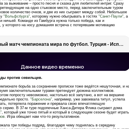
а за выживание – просто песня и сказка для любителей интриг. Сразу
претендующие на одно стыковое место, перед заключительным туром
ковое количество очков, и две из них сыграют между собой. Небольшое
 у
"Вольфсбурга"
, которому нужно обыгрывать в гостях
"Санкт-Паули"
, а
и ничьей. Команде из Гамбурга нужна только победа, как и
, у которого на носу домашняя встреча с потерявшим мотивацию
Отборочный матч чемпионата мира по футбол. Турция - Испания. Обзор
просмотров
7.2 тыс.
нды против севильцев.
емпионате борьба за сохранение прописки тоже ведётся нешуточная, и н
вумя заключительными турами претендует дюжина коллективов.
этом попросту невозможно, настолько всё запутано, а вот на вершине
редельно просто.
"Барселона"
, например, уже завоевала титул, успела
вать, потерпела поражение и прервала свою впечатляющую
ю серию. В 37-м туре подопечные Ханса-Дитера Флика сыграют дома
"
, который уже точно пятый и который в следующем сезоне будет играть
нов
. Игра обещает нам что-то результативное.
жала три победы подряд, благодаря чему поднялась в середину