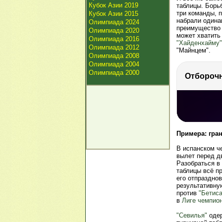
Кубок Азии 2019
таблицы. Борьб
три команды, 
Кубок Азии 2015
набрали одина
Олимпиада 2024
преимущество
Олимпиада 2020
может хватить 
Олимпиада 2016
"Хайденхайму"
Олимпиада 2012
"Майнцем".
Олимпиада 2008
Олимпиада 2004
Олимпиада 2000
РЕКЛАМА
РЕКЛАМА
РЕКЛАМА
375 тыс. 
Примера: гра
В испанском ч
вылет перед д
Разобраться в 
таблицы всё п
его отпраздно
результативну
против
"Бетиса
в
Лиге чемпио
"Севилья"
одер