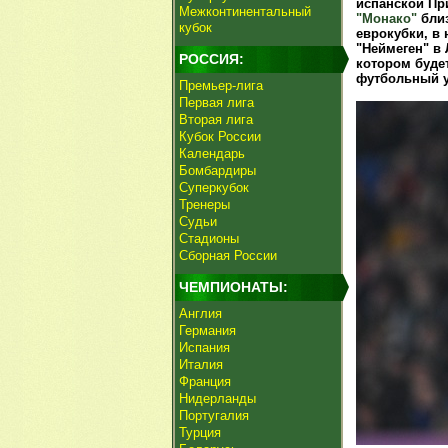
испанской При
Межконтинентальный
"Монако"
близ
кубок
еврокубки, в
"Неймеген" в 
РОССИЯ:
котором буде
футбольный у
Премьер-лига
Первая лига
Вторая лига
Кубок России
Календарь
Бомбардиры
Суперкубок
Тренеры
Судьи
Стадионы
Сборная России
ЧЕМПИОНАТЫ:
Англия
Германия
Испания
Италия
Франция
Нидерланды
Португалия
Турция