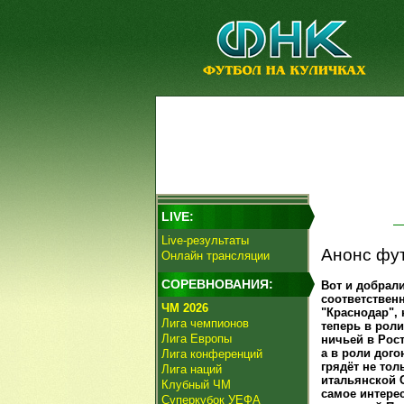
LIVE:
Live-результаты
Анонс фут
Онлайн трансляции
СОРЕВНОВАНИЯ:
Вот и добрал
соответствен
ЧМ 2026
"Краснодар", 
Лига чемпионов
теперь в роли
Лига Европы
ничьей в Рост
а в роли дог
Лига конференций
грядёт не тол
Лига наций
итальянской С
Клубный ЧМ
самое интерес
Суперкубок УЕФА