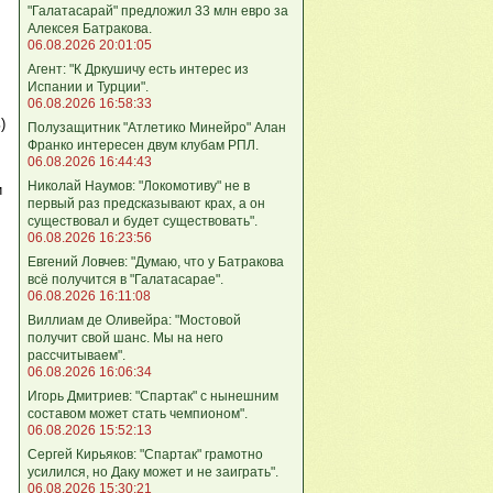
"Галатасарай" предложил 33 млн евро за
Алексея Батракова.
06.08.2026 20:01:05
Агент: "К Дркушичу есть интерес из
Испании и Турции".
06.08.2026 16:58:33
)
Полузащитник "Атлетико Минейро" Алан
Франко интересен двум клубам РПЛ.
06.08.2026 16:44:43
Николай Наумов: "Локомотиву" не в
и
первый раз предсказывают крах, а он
существовал и будет существовать".
06.08.2026 16:23:56
Евгений Ловчев: "Думаю, что у Батракова
всё получится в "Галатасарае".
06.08.2026 16:11:08
Виллиам де Оливейра: "Мостовой
получит свой шанс. Мы на него
рассчитываем".
06.08.2026 16:06:34
Игорь Дмитриев: "Спартак" с нынешним
составом может стать чемпионом".
06.08.2026 15:52:13
Сергей Кирьяков: "Спартак" грамотно
усилился, но Даку может и не заиграть".
06.08.2026 15:30:21