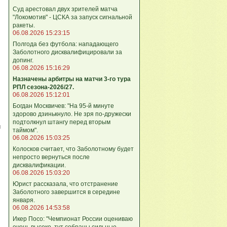
Суд арестовал двух зрителей матча
"Локомотив" - ЦСКА за запуск сигнальной
ракеты.
06.08.2026 15:23:15
Полгода без футбола: нападающего
Заболотного дисквалифицировали за
допинг.
06.08.2026 15:16:29
Назначены арбитры на матчи 3-го тура
РПЛ сезона-2026/27.
06.08.2026 15:12:01
Богдан Москвичев: "На 95‑й минуте
здорово дзинькнуло. Не зря по‑дружески
подтолкнул штангу перед вторым
й
таймом".
06.08.2026 15:03:25
Колосков считает, что Заболотному будет
непросто вернуться после
дисквалификации.
06.08.2026 15:03:20
Юрист рассказала, что отстранение
Заболотного завершится в середине
января.
06.08.2026 14:53:58
Икер Посо: "Чемпионат России оцениваю
очень высоко, тут собраны сильные