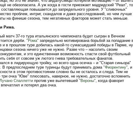
ицы, но это не значит, что андалусийцы потеряли мотивацию – от вылет
щё не обезопасила. А уж когда в гости приезжает мадридский "Реал", то
 составляющая повышается до запредельного уровня. У "сливочных"
чество проблем, интриг, скандалов и даже расследований, но чем лучше
таты на финише сезона, тем негативных факторов может стать меньше.
и Рима.
ый матч 37-го тура итальянского чемпионата будет сыгран в Вечном
стоится дерби.
"Рома"
запредельно мотивирована борьбой за попадание 
в и в прошлом туре добилась какой-то сумасшедшей победы в Парме, ну
нцовки сезона ничего уже не нужно. Разве что – насолить своим
конкурентам, и это единственная возможность спасти свой футбольный
ить себя от совсем уж лютого гнева требовательных фанатов.
ался в лидирующую тройку, но всего одна осечка – и "Старая синьора"
т. В предпоследнем туре туринцы будут принимать дома
"Фиорентину"
, и
сности в этом противостоянии словно бы не осталось и следа. Тем не
 три очка "Юве" плюсовать, наверное, не нужно, достаточно вспомнить
Лучано Спаллетти
против уже вылетевшей
"Вероны"
, когда фаворит
впечатлил и потерял два очка.