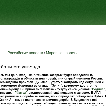
Российские новости
Мировые новости
/
больного уик-энда.
ись мы до выходных, в течение которых будет определён и,
но, награждён и обласкан или новый, или старый чемпион России.
неожиданно проиграв "Динамо", утратил контроль над ситуацией и
 огромного фаворита выступает "Зенит", которому достаточно
ове-на-Дону. В Первой лиге близка к титулу сенсационная
"Родина"
,
оняющих –
"Факел"
, лидировавший ещё недавно с запасом. В АПЛ
ько развязка в борьбе за золото, но и определят победителя Кубка. 
ерии А – самое настоящее столичное дерби. В Бундеслиге всё
ное происходит в подвале таблицы, ровно то же самое касается и