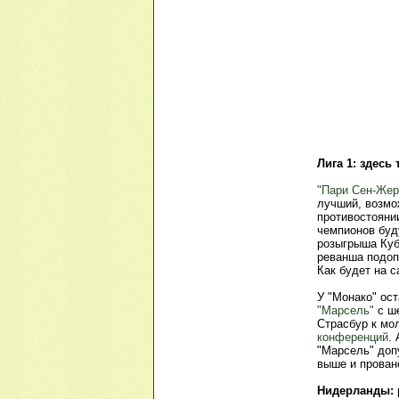
Лига 1: здесь
"Пари Сен-Жер
лучший, возмо
противостояни
чемпионов буд
розыгрыша Куб
реванша подоп
Как будет на с
У "Монако" ос
"Марсель"
с ше
Страсбур к мо
конференций
.
"Марсель" доп
выше и прован
Нидерланды: р