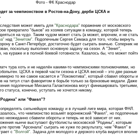
Фото - ФК Краснодар
едет за чемпионством в Ростов-на-Дону, дерби ЦСКА и
.
оследствия может иметь для
"Краснодара"
поражение от московского
рое превратило "быков" из хозяев ситуации в команду, которой теперь
еяться на чудо. Таким чудом может стать (а может, впрочем, и не стать
ва"
над
"Зенитом"
. Подопечным Сергея Семака для того, чтобы вернуть
рону в Санкт-Петербург, достаточно будет сыграть вничью. Соперник не
ван, поскольку выполнил основную задачу на сезон. А "Зенит",
, на кураже и в полной боевой готовности. Казалось бы, что может пойт
атч тура хоть и не наделён какими-то чемпионскими полномочиями, но
юбопытен. ЦСКА в первой части сезона и ЦСКА весной – это две разные
имерно то же самое касается и "Локомотива", который сбавил обороты и
ов на титул стал фаворитом в борьбе только за бронзовые медали. Даже
жения подопечные Михаила Галактионова могут финишировать третьими,
ого статуса, конечно, уступать не хочется никому.
"Родина" или "Факел"?
определять сильнейшую команду и в лучшей лиге мира, которая ФНЛ.
казалось, что чемпионство возьмёт воронежский "Факел", но подопечные
о неожиданно сбавили обороты и теперь не всё зависит от них.
ожения нынче выступают футболисты московской "Родины", которым
уле против "Арсенала" сыграть не хуже по результату, чем "Факел" в
грает с
"Волгой"
. Задача для молодого и дерзкого клуба видится вполне