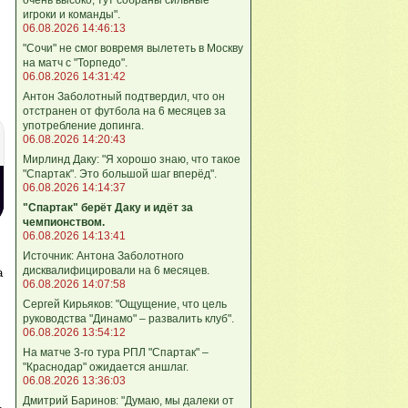
игроки и команды".
06.08.2026 14:46:13
"Сочи" не смог вовремя вылететь в Москву
на матч с "Торпедо".
06.08.2026 14:31:42
Антон Заболотный подтвердил, что он
отстранен от футбола на 6 месяцев за
употребление допинга.
06.08.2026 14:20:43
Мирлинд Даку: "Я хорошо знаю, что такое
"Спартак". Это большой шаг вперёд".
06.08.2026 14:14:37
"Спартак" берёт Даку и идёт за
чемпионством.
06.08.2026 14:13:41
Источник: Антона Заболотного
дисквалифицировали на 6 месяцев.
а
06.08.2026 14:07:58
Сергей Кирьяков: "Ощущение, что цель
руководства "Динамо" – развалить клуб".
06.08.2026 13:54:12
На матче 3-го тура РПЛ "Спартак" –
"Краснодар" ожидается аншлаг.
06.08.2026 13:36:03
Дмитрий Баринов: "Думаю, мы далеки от