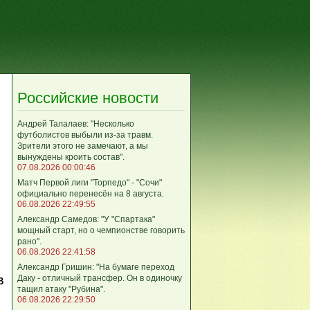
Российские новости
Андрей Талалаев: "Несколько
футболистов выбыли из-за травм.
Зрители этого не замечают, а мы
вынуждены кроить состав".
07.08.2026 00:00:46
Матч Первой лиги "Торпедо" - "Сочи"
официально перенесён на 8 августа.
06.08.2026 22:49:55
Александр Самедов: "У "Спартака"
мощный старт, но о чемпионстве говорить
рано".
06.08.2026 22:41:58
Александр Гришин: "На бумаге переход
Даку - отличный трансфер. Он в одиночку
В
тащил атаку "Рубина".
06.08.2026 22:29:50