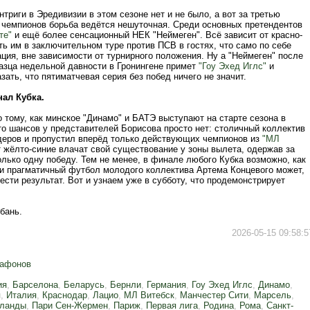
триги в Эредивизии в этом сезоне нет и не было, а вот за третью
у чемпионов борьба ведётся нешуточная. Среди основных претендентов
те"
и ещё более сенсационный НЕК "Неймеген". Всё зависит от красно-
ть им в заключительном туре против ПСВ в гостях, что само по себе
ция, вне зависимости от турнирного положения. Ну а "Неймеген" после
азца недельной давности в Гронингене примет
"Гоу Эхед Иглс"
и
зать, что пятиматчевая серия без побед ничего не значит.
ал Кубка.
 тому, как минское "Динамо" и БАТЭ выступают на старте сезона в
то шансов у представителей Борисова просто нет: столичный коллектив
деров и пропустил вперёд только действующих чемпионов из
"МЛ
от жёлто-синие влачат свой существование у зоны вылета, одержав за
лько одну победу. Тем не менее, в финале любого Кубка возможно, как
, и прагматичный футбол молодого коллектива Артема Концевого может,
ести результат. Вот и узнаем уже в субботу, что продемонстрирует
бань.
2026-05-15 09:58:5
афонов
ия
,
Барселона
,
Беларусь
,
Бернли
,
Германия
,
Гоу Эхед Иглс
,
Динамо
,
я
,
Италия
,
Краснодар
,
Лацио
,
МЛ Витебск
,
Манчестер Сити
,
Марсель
,
ланды
,
Пари Сен-Жермен
,
Париж
,
Первая лига
,
Родина
,
Рома
,
Санкт-