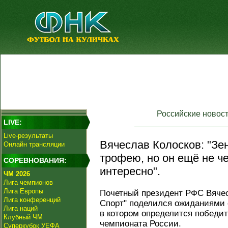
Российские новос
LIVE:
Live-результаты
Вячеслав Колосков: "Зе
Онлайн трансляции
трофею, но он ещё не ч
СОРЕВНОВАНИЯ:
интересно".
ЧМ 2026
Лига чемпионов
Лига Европы
Почетный президент РФС Вячес
Лига конференций
Спорт" поделился ожиданиями о
Лига наций
в котором определится победи
Клубный ЧМ
чемпионата России.
Суперкубок УЕФА