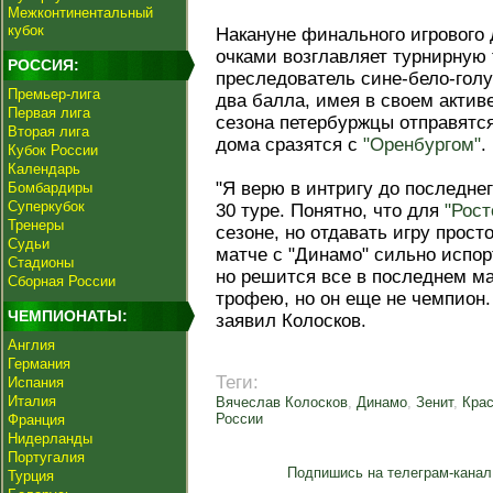
Межконтинентальный
кубок
Накануне финального игрового
очками возглавляет турнирную
РОССИЯ:
преследователь сине-бело-гол
Премьер-лига
два балла, имея в своем актив
Первая лига
сезона петербуржцы отправятся 
Вторая лига
дома сразятся с
"Оренбургом"
.
Кубок России
Календарь
"Я верю в интригу до последнег
Бомбардиры
Суперкубок
30 туре. Понятно, что для
"Рост
Тренеры
сезоне, но отдавать игру просто
Судьи
матче с "Динамо" сильно испо
Стадионы
но решится все в последнем ма
Сборная России
трофею, но он еще не чемпион.
ЧЕМПИОНАТЫ:
заявил Колосков.
Англия
Германия
Теги:
Испания
Италия
Вячеслав Колосков
,
Динамо
,
Зенит
,
Кра
России
Франция
Нидерланды
Португалия
Подпишись на телеграм-канал
Турция