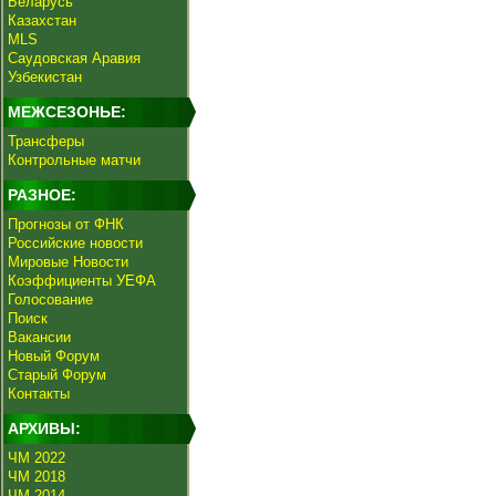
Беларусь
Казахстан
MLS
Саудовская Аравия
Узбекистан
МЕЖСЕЗОНЬЕ:
Трансферы
Контрольные матчи
РАЗНОЕ:
Прогнозы от ФНК
Российские новости
Мировые Новости
Коэффициенты УЕФА
Голосование
Поиск
Вакансии
Новый Форум
Старый Форум
Контакты
АРХИВЫ:
ЧМ 2022
ЧМ 2018
ЧМ 2014