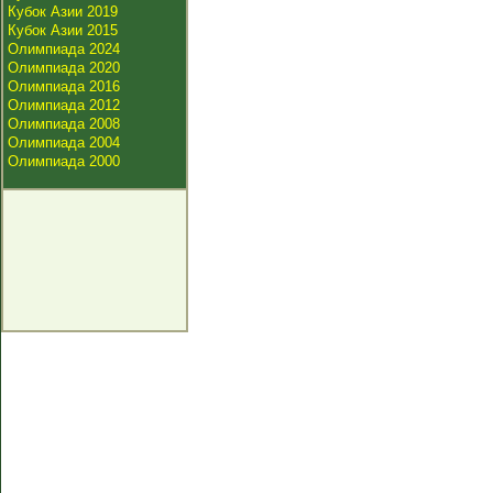
Кубок Азии 2019
Кубок Азии 2015
Олимпиада 2024
Олимпиада 2020
Олимпиада 2016
Олимпиада 2012
Олимпиада 2008
Олимпиада 2004
Олимпиада 2000