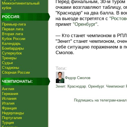
Перед финальным, 30-м туром 
Межконтинентальный
очками возглавляют таблицу, 
кубок
"Краснодар" на два балла. В во
РОССИЯ:
на выезде встретятся с
"Ростов
примет
"Оренбург"
.
Премьер-лига
Первая лига
Вторая лига
— Кто станет чемпионом в РПЛ 
Кубок России
"Зенит" станет чемпионом, оче
Календарь
себе ситуацию поражением в п
Бомбардиры
Смолов.
Суперкубок
Тренеры
Судьи
Стадионы
Теги:
Сборная России
Федор Смолов
ЧЕМПИОНАТЫ:
Зенит
,
Краснодар
,
Оренбург
,
Чемпионат 
Англия
Германия
Испания
Подпишись на телеграм-канал
Италия
Франция
Нидерланды
Португалия
Турция