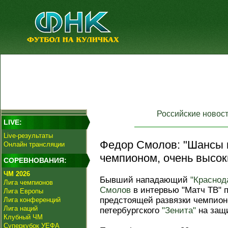
Российские новос
LIVE:
Live-результаты
Федор Смолов: "Шансы на
Онлайн трансляции
чемпионом, очень высок
СОРЕВНОВАНИЯ:
ЧМ 2026
Бывший нападающий
"Краснод
Лига чемпионов
Смолов
в интервью "Матч ТВ" 
Лига Европы
предстоящей развязки чемпион
Лига конференций
Лига наций
петербургского
"Зенита"
на защи
Клубный ЧМ
Суперкубок УЕФА