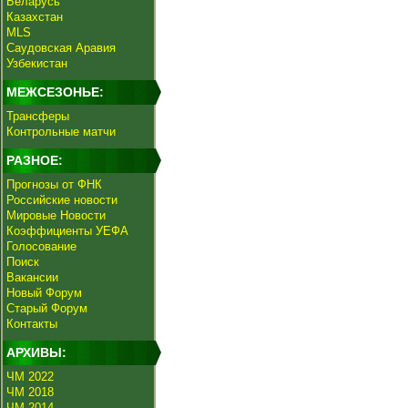
Беларусь
Казахстан
MLS
Саудовская Аравия
Узбекистан
МЕЖСЕЗОНЬЕ:
Трансферы
Контрольные матчи
РАЗНОЕ:
Прогнозы от ФНК
Российские новости
Мировые Новости
Коэффициенты УЕФА
Голосование
Поиск
Вакансии
Новый Форум
Старый Форум
Контакты
АРХИВЫ:
ЧМ 2022
ЧМ 2018
ЧМ 2014