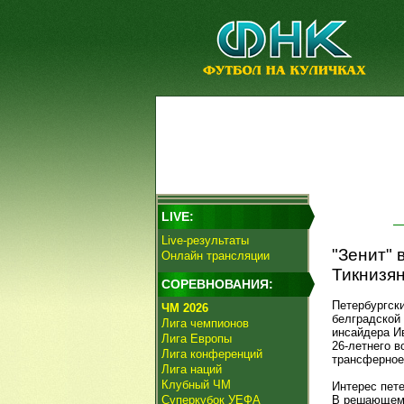
LIVE:
Live-результаты
"Зенит" 
Онлайн трансляции
Тикнизян
СОРЕВНОВАНИЯ:
Петербургск
ЧМ 2026
белградской
Лига чемпионов
инсайдера И
Лига Европы
26-летнего 
Лига конференций
трансферное 
Лига наций
Клубный ЧМ
Интерес пет
Суперкубок УЕФА
В решающем 