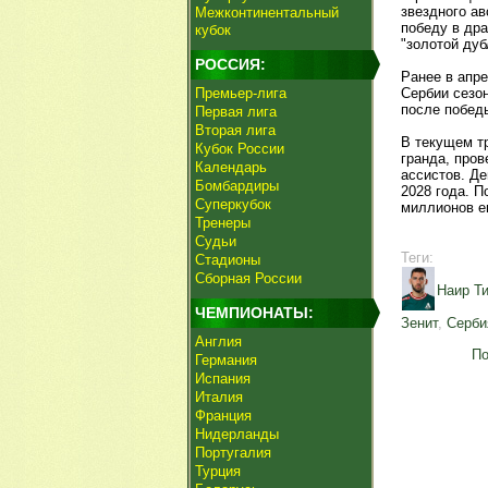
звездного а
Межконтинентальный
победу в дра
кубок
"золотой дуб
РОССИЯ:
Ранее в апр
Премьер-лига
Сербии сезон
после победы
Первая лига
Вторая лига
В текущем т
Кубок России
гранда, пров
Календарь
ассистов. Д
Бомбардиры
2028 года. П
Суперкубок
миллионов е
Тренеры
Судьи
Теги:
Стадионы
Сборная России
Наир Т
ЧЕМПИОНАТЫ:
Зенит
,
Серби
Англия
По
Германия
Испания
Италия
Франция
Нидерланды
Португалия
Турция