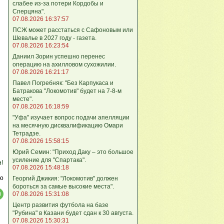
слабее из-за потери Кордобы и
Сперцяна".
07.08.2026 16:37:57
ПСЖ может расстаться с Сафоновым или
Шевалье в 2027 году - газета.
07.08.2026 16:23:54
Даниил Зорин успешно перенес
операцию на ахилловом сухожилии.
07.08.2026 16:21:17
Павел Погребняк: "Без Карпукаса и
Батракова "Локомотив" будет на 7-8-м
месте".
07.08.2026 16:18:59
"Уфа" изучает вопрос подачи апелляции
на месячную дисквалификацию Омари
Тетрадзе.
07.08.2026 15:58:15
Юрий Семин: "Приход Даку – это большое
усиление для "Спартака".
м!
07.08.2026 15:48:18
ю
Георгий Джикия: "Локомотив" должен
бороться за самые высокие места".
07.08.2026 15:31:08
Центр развития футбола на базе
"Рубина" в Казани будет сдан к 30 августа.
07.08.2026 15:30:31