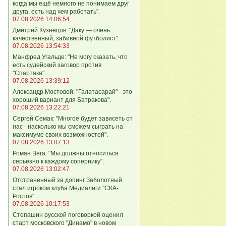
когда мы ещё немного не понимаем друг
друга, есть над чем работать".
07.08.2026 14:06:54
Дмитрий Кузнецов: "Даку — очень
качественный, забивной футболист".
07.08.2026 13:54:33
Манфред Угальде: "Не могу сказать, что
есть судейский заговор против
"Спартака".
07.08.2026 13:39:12
Александр Мостовой: "Галатасарай" - это
хороший вариант для Батракова".
07.08.2026 13:22:21
Сергей Семак: "Многое будет зависеть от
нас - насколько мы сможем сыграть на
максимуме своих возможностей".
07.08.2026 13:07:13
Роман Вега: "Мы должны относиться
серьезно к каждому сопернику".
07.08.2026 13:02:47
Отстраненный за допинг Заболотный
стал игроком клуба Медиалиги "СКА-
Ростов".
07.08.2026 10:17:53
Степашин русской поговоркой оценил
старт московского "Динамо" в новом