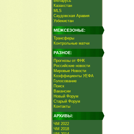
Беларусь
Казахстан
MLS
Саудовская Аравия
Узбекистан
МЕЖСЕЗОНЬЕ:
Трансферы
Контрольные матчи
РАЗНОЕ:
Прогнозы от ФНК
Российские новости
Мировые Новости
Коэффициенты УЕФА
Голосование
Поиск
Вакансии
Новый Форум
Старый Форум
Контакты
АРХИВЫ:
ЧМ 2022
ЧМ 2018
ЧМ 2014