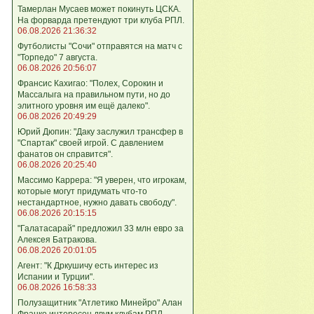
Тамерлан Мусаев может покинуть ЦСКА.
На форварда претендуют три клуба РПЛ.
06.08.2026 21:36:32
Футболисты "Сочи" отправятся на матч с
"Торпедо" 7 августа.
06.08.2026 20:56:07
Франсис Кахигао: "Полех, Сорокин и
Массалыга на правильном пути, но до
элитного уровня им ещё далеко".
06.08.2026 20:49:29
Юрий Дюпин: "Даку заслужил трансфер в
"Спартак" своей игрой. С давлением
фанатов он справится".
06.08.2026 20:25:40
Массимо Каррера: "Я уверен, что игрокам,
которые могут придумать что-то
нестандартное, нужно давать свободу".
06.08.2026 20:15:15
"Галатасарай" предложил 33 млн евро за
Алексея Батракова.
06.08.2026 20:01:05
Агент: "К Дркушичу есть интерес из
Испании и Турции".
06.08.2026 16:58:33
Полузащитник "Атлетико Минейро" Алан
Франко интересен двум клубам РПЛ.