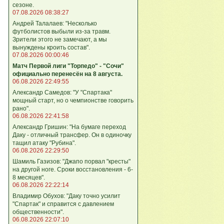
сезоне.
07.08.2026 08:38:27
Андрей Талалаев: "Несколько
футболистов выбыли из-за травм.
Зрители этого не замечают, а мы
вынуждены кроить состав".
07.08.2026 00:00:46
Матч Первой лиги "Торпедо" - "Сочи"
официально перенесён на 8 августа.
06.08.2026 22:49:55
Александр Самедов: "У "Спартака"
мощный старт, но о чемпионстве говорить
рано".
06.08.2026 22:41:58
Александр Гришин: "На бумаге переход
Даку - отличный трансфер. Он в одиночку
тащил атаку "Рубина".
06.08.2026 22:29:50
Шамиль Газизов: "Джапо порвал "кресты"
на другой ноге. Сроки восстановления - 6-
8 месяцев".
06.08.2026 22:22:14
Владимир Обухов: "Даку точно усилит
"Спартак" и справится с давлением
общественности".
06.08.2026 22:07:10