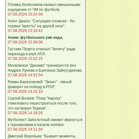
Пловец Колесников назвал смешанными
ощущения от ЧМ по футболу.
07.08.2026 15:24:39
Агент Джапо: "Ситуация сложная - Ян
порвал "кресты" на другой ноге".
07.08.2026 15:16:41
Анонс футбольного уик-энда.
07.08.2026 15:06:06
Густаво Пуэрта отказал "Зениту" ради
перехода в клуб АПЛ.
07.08.2026 15:02:25
Московское "Динамо" тренируется без
Андрея Лунева и Бактиера Зайнутдинова.
07.08.2026 14:51:54
Роман Березовский: "Зенит" - явный
фаворит на победу в РПЛ".
07.08.2026 14:32:10
Сергей Волков: "Пока "Акрону"
тяжеловато перестроиться после того,
что натворил Тедеев".
07.08.2026 14:18:26
Футболист Заболотный сможет вернуться
к тренировкам в начале ноября.
07.08.2026 14:11:39
Дмитрий Воробьев: "Бывают моменты,