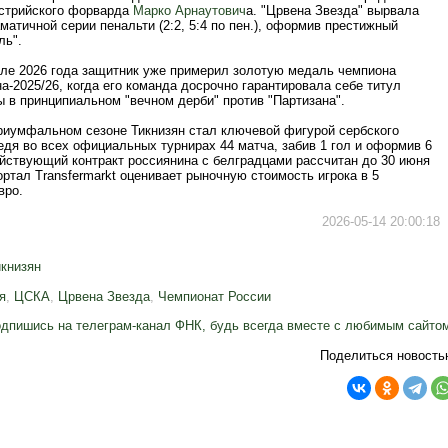
встрийского форварда
Марко Арнаутович
а. "Црвена Звезда" вырвала
матичной серии пенальти (2:2, 5:4 по пен.), оформив престижный
ль".
еле 2026 года защитник уже примерил золотую медаль чемпиона
а-2025/26, когда его команда досрочно гарантировала себе титул
 в принципиальном "вечном дерби" против "Партизана".
риумфальном сезоне Тикнизян стал ключевой фигурой сербского
едя во всех официальных турнирах 44 матча, забив 1 гол и оформив 6
ействующий контракт россиянина с белградцами рассчитан до 30 июня
ортал Transfermarkt оценивает рыночную стоимость игрока в 5
вро.
2026-05-14 20:00:18
икнизян
я
,
ЦСКА
,
Црвена Звезда
,
Чемпионат России
дпишись на телеграм-канал ФНК, будь всегда вместе с любимым сайто
Поделиться новость