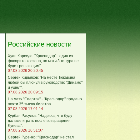
Российские новости
Хуан Карседо: "Краснодар" - один из
фаворитов сезона, но матч 3-го тура не
будет решающим".
07.08.2026 20:20:45
Сергей Кирьяков: "На месте Тюкавина
любой бы плюнул в руководство "Динамо"
и ушёл".
07.08.2026 20:09:15
На матч "Спартак" - "Краснодар" продано
почти 35 тысяч билетов.
07.08.2026 17:01:14
Курбан Расулов: "Надеюсь, что буду
дальше играть после возвращения
Лунева".
07.08.2026 16:51:07
Сергей Гуренко: "Краснодар" не стал