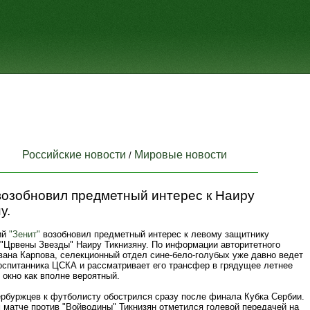
Российские новости
Мировые новости
/
возобновил предметный интерес к Наиру
у.
ий
"Зенит"
возобновил предметный интерес к левому защитнику
 "Црвены Звезды" Наиру Тикнизяну. По информации авторитетного
вана Карпова, селекционный отдел сине-бело-голубых уже давно ведет
воспитанника ЦСКА и рассматривает его трансфер в грядущее летнее
окно как вполне вероятный.
ербуржцев к футболисту обострился сразу после финала Кубка Сербии.
матче против "Войводины" Тикнизян отметился голевой передачей на