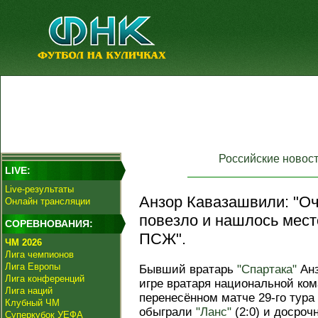
Российские новос
LIVE:
Live-результаты
Анзор Кавазашвили: "Оч
Онлайн трансляции
повезло и нашлось мест
СОРЕВНОВАНИЯ:
ПСЖ".
ЧМ 2026
Лига чемпионов
Лига Европы
Бывший вратарь
"Спартака"
Анз
Лига конференций
игре вратаря национальной ко
Лига наций
перенесённом матче 29-го тура 
Клубный ЧМ
обыграли
"Ланс"
(2:0) и досроч
Суперкубок УЕФА