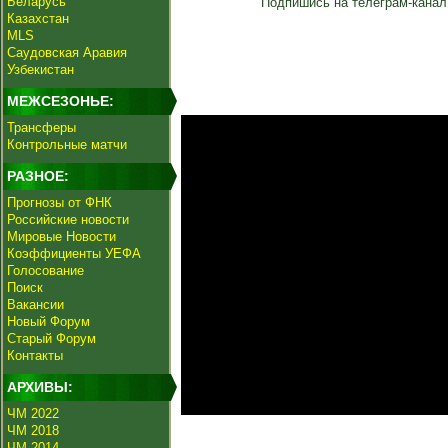
Беларусь
Подпишись на телеграм-канал
Казахстан
MLS
Саудовская Аравия
Узбекистан
МЕЖСЕЗОНЬЕ:
Трансферы
Контрольные матчи
РАЗНОЕ:
Прогнозы от ФНК
Российские новости
Мировые Новости
Коэффициенты УЕФА
Голосование
Поиск
Вакансии
Новый Форум
Старый Форум
Контакты
АРХИВЫ:
ЧМ 2022
ЧМ 2018
ЧМ 2014