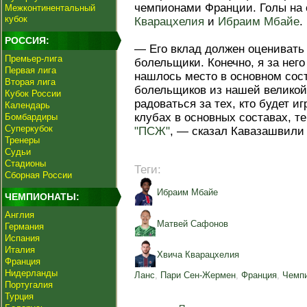
чемпионами Франции. Голы на 
Межконтинентальный
кубок
Кварацхелия
и
Ибраим Мбайе
.
РОССИЯ:
— Его вклад должен оценивать н
Премьер-лига
болельщики. Конечно, я за него
Первая лига
нашлось место в основном сост
Вторая лига
болельщиков из нашей великой
Кубок России
радоваться за тех, кто будет и
Календарь
клубах в основных составах, те
Бомбардиры
Суперкубок
"ПСЖ"
, — сказал Кавазашвили 
Тренеры
Судьи
Стадионы
Теги:
Сборная России
Ибраим Мбайе
ЧЕМПИОНАТЫ:
Англия
Матвей Сафонов
Германия
Испания
Италия
Хвича Кварацхелия
Франция
Нидерланды
Ланс
,
Пари Сен-Жермен
,
Франция
,
Чемпи
Португалия
Турция