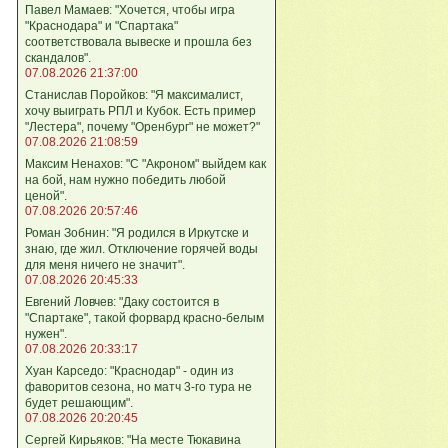
Павел Мамаев: "Хочется, чтобы игра
"Краснодара" и "Спартака"
соответствовала вывеске и прошла без
скандалов".
07.08.2026 21:37:00
Станислав Поройков: "Я максималист,
хочу выиграть РПЛ и Кубок. Есть пример
"Лестера", почему "Оренбург" не может?"
07.08.2026 21:08:59
Максим Ненахов: "С "Акроном" выйдем как
на бой, нам нужно победить любой
ценой".
07.08.2026 20:57:46
Роман Зобнин: "Я родился в Иркутске и
знаю, где жил. Отключение горячей воды
для меня ничего не значит".
07.08.2026 20:45:33
Евгений Ловчев: "Даку состоится в
"Спартаке", такой форвард красно-белым
нужен".
07.08.2026 20:33:17
Хуан Карседо: "Краснодар" - один из
фаворитов сезона, но матч 3-го тура не
будет решающим".
07.08.2026 20:20:45
Сергей Кирьяков: "На месте Тюкавина