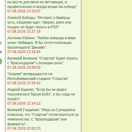
на матче для меня не мотивация, я
профессионал и всегда играю на победу".
07.08.2026 23:33:07
Алексей Бабырь: "Интерес к Замерцу
есть, общение идет. Уверен, рано или
поздно он будет играть в РПЛ".
07.08.2026 23:27:18
Антонио Рубенс: "Любая команда в мире
хочет Неймара. Я бы хотел побольше
м!
бразильцев в "Динамо".
ю
07.08.2026 23:16:45
Валерий Кечинов: "Спартак" будет играть
с "Краснодаром" с позиции силы".
07.08.2026 23:06:02
"Алания" возвращается на
Республиканский стадион "Спартак".
07.08.2026 22:58:42
Андрей Ещенко: "Если бы не видел
перспектив в "Броук Бойз", я бы сюда не
пошёл".
07.08.2026 22:34:22
Валерий Гладилин: "Игра за Суперкубок
показала, что "Спартак" готов бороться за
чемпионство. С "Краснодаром" они
фавориты".
07.08.2026 22:00:15