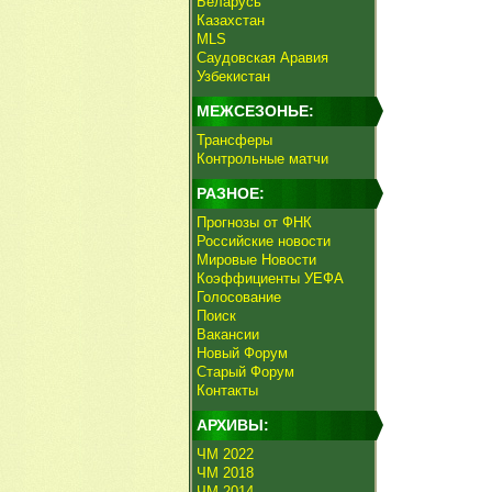
Беларусь
Казахстан
MLS
Саудовская Аравия
Узбекистан
МЕЖСЕЗОНЬЕ:
Трансферы
Контрольные матчи
РАЗНОЕ:
Прогнозы от ФНК
Российские новости
Мировые Новости
Коэффициенты УЕФА
Голосование
Поиск
Вакансии
Новый Форум
Старый Форум
Контакты
АРХИВЫ:
ЧМ 2022
ЧМ 2018
ЧМ 2014