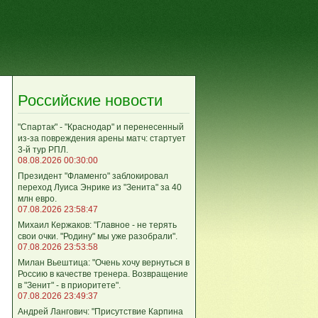
Российские новости
"Спартак" - "Краснодар" и перенесенный
из-за повреждения арены матч: стартует
3-й тур РПЛ.
08.08.2026 00:30:00
Президент "Фламенго" заблокировал
переход Луиса Энрике из "Зенита" за 40
млн евро.
07.08.2026 23:58:47
Михаил Кержаков: "Главное - не терять
свои очки. "Родину" мы уже разобрали".
07.08.2026 23:53:58
Милан Вьештица: "Очень хочу вернуться в
Россию в качестве тренера. Возвращение
в "Зенит" - в приоритете".
07.08.2026 23:49:37
Андрей Лангович: "Присутствие Карпина