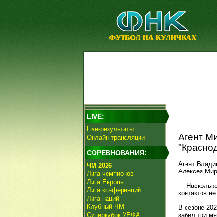
LIVE:
Live-результаты
Агент Ми
Онлайн трансляции
"Краснод
СОРЕВНОВАНИЯ:
Агент Влади
ЧМ 2026
Алексея Мир
Лига чемпионов
Лига Европы
— Насколько 
Лига конференций
контактов не
Лига наций
Клубный ЧМ
В сезоне-202
Суперкубок УЕФА
забил три мя