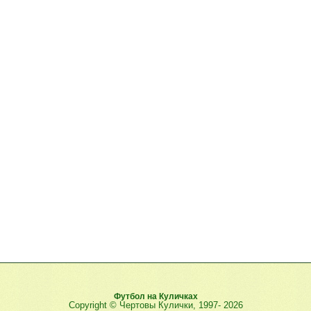
Футбол на Куличках
Copyright © Чертовы Кулички, 1997-
2026