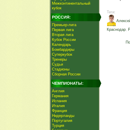
Межконтинентальный
кубок
Теги:
РОССИЯ:
Алексе
Премьер-лига
Краснодар
,
Р
Первая лига
Вторая лига
Кубок России
По
Календарь
Бомбардиры
Суперкубок
Тренеры
Судьи
Стадионы
Сборная России
ЧЕМПИОНАТЫ:
Англия
Германия
Испания
Италия
Франция
Нидерланды
Португалия
Турция