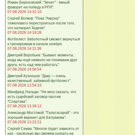
Роман Березовский: "Зенит" - явный
фаворит на победу в РПЛ".
07.08.2026 14:32:10
Сергей Волков: "Пока "Акрону"
тяжеловато перестроиться после того,
что натворил Тедеев".
07.08.2026 14:18:26
Футболист Заболотный сможет вернуться
к тренировкам в начале ноября.
07.08.2026 14:11:39
Дмитрий Воробьев: "Бывают моменты,
когда мы ещё немного не понимаем друг
друга, есть над чем работать".
07.08.2026 14:06:54
Дмитрий Кузнецов: "Даку — очень
качественный, забивной футболист".
07.08.2026 13:54:33
Манфред Угальде: "Не могу сказать, что
есть судейский заговор против
"Спартака".
07.08.2026 13:39:12
Александр Мостовой: "Галатасарай" - это
хороший вариант для Батракова".
07.08.2026 13:22:21
Сергей Семак: "Многое будет зависеть от
нас - насколько мы сможем сыграть на