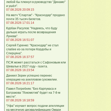
любой бы плюнул в руководство "Динамо"
и ушёл".
07.08.2026 20:09:15
На матч "Спартак" - "Краснодар" продано
почти 35 тысяч билетов.
07.08.2026 17:01:14
Курбан Расулов: "Надеюсь, что буду
дальше играть после возвращения
Лунева".
07.08.2026 16:51:07
Сергей Гуренко: "Краснодар" не стал
слабее из-за потери Кордобы и
Сперцяна".
07.08.2026 16:37:57
ПСЖ может расстаться с Сафоновым или
Шевалье в 2027 году - газета.
07.08.2026 16:23:54
Даниил Зорин успешно перенес
операцию на ахилловом сухожилии.
07.08.2026 16:21:17
Павел Погребняк: "Без Карпукаса и
Батракова "Локомотив" будет на 7-8-м
месте".
07.08.2026 16:18:59
"Уфа" изучает вопрос подачи апелляции
на месячную дисквалификацию Омари