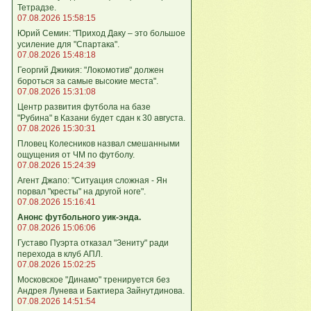
Тетрадзе.
07.08.2026 15:58:15
Юрий Семин: "Приход Даку – это большое
усиление для "Спартака".
07.08.2026 15:48:18
Георгий Джикия: "Локомотив" должен
бороться за самые высокие места".
07.08.2026 15:31:08
Центр развития футбола на базе
"Рубина" в Казани будет сдан к 30 августа.
07.08.2026 15:30:31
Пловец Колесников назвал смешанными
ощущения от ЧМ по футболу.
07.08.2026 15:24:39
Агент Джапо: "Ситуация сложная - Ян
порвал "кресты" на другой ноге".
07.08.2026 15:16:41
Анонс футбольного уик-энда.
07.08.2026 15:06:06
Густаво Пуэрта отказал "Зениту" ради
перехода в клуб АПЛ.
07.08.2026 15:02:25
Московское "Динамо" тренируется без
Андрея Лунева и Бактиера Зайнутдинова.
07.08.2026 14:51:54